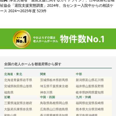
祉協会「退院支援実態調査」2024年、当センター入院中からの相談ケ
ース 2024〜2025年度 523件
全国の老人ホームを都道府県から探す
北海道・東北
関東
中部
北海道
青森県
岩手県
茨城県
栃木県
群馬県
新潟県
富山県
石川県
宮城県
秋田県
山形県
埼玉県
千葉県
東京都
福井県
山梨県
長野県
福島県
神奈川県
岐阜県
静岡県
愛知県
近畿
中国・四国
九州・沖縄
三重県
滋賀県
京都府
鳥取県
島根県
岡山県
福岡県
佐賀県
長崎県
大阪府
兵庫県
奈良県
広島県
山口県
徳島県
熊本県
大分県
宮崎県
和歌山県
香川県
愛媛県
高知県
鹿児島県
沖縄県