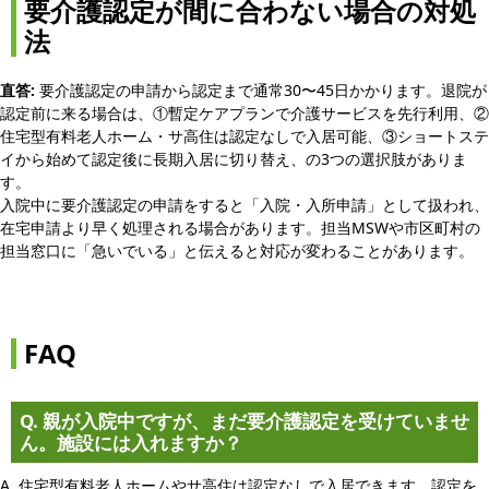
要介護認定が間に合わない場合の対処
法
直答:
要介護認定の申請から認定まで通常30〜45日かかります。退院が
認定前に来る場合は、①暫定ケアプランで介護サービスを先行利用、②
住宅型有料老人ホーム・サ高住は認定なしで入居可能、③ショートステ
イから始めて認定後に長期入居に切り替え、の3つの選択肢がありま
す。
入院中に要介護認定の申請をすると「入院・入所申請」として扱われ、
在宅申請より早く処理される場合があります。担当MSWや市区町村の
担当窓口に「急いでいる」と伝えると対応が変わることがあります。
FAQ
Q. 親が入院中ですが、まだ要介護認定を受けていませ
ん。施設には入れますか？
A. 住宅型有料老人ホームやサ高住は認定なしで入居できます。認定を