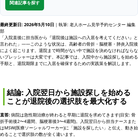
関連記事を探す
最終更新日: 2026年5月10日
｜執筆: 老人ホーム見学予約センター 編集
部
「入院直後に担当医から『退院後は施設への入居を考えてください』と
言われた」——このような状況は、高齢者の骨折・脳梗塞・肺炎入院後
によく起こります。退院まで時間がない中で施設を決めなければならな
いプレッシャーは大変です。本記事では、入院中から施設探しを始める
手順と、退院期限までに入居を確保するための実践策を解説します。
結論: 入院翌日から施設探しを始める
ことが退院後の選択肢を最大化する
直答:
病院は急性期治療が終わると早期に退院を求めてきます(目安: 骨
折手術後2〜4週間、脳梗塞後3〜4週間)。入院翌日から担当ナースまた
はMSW(医療ソーシャルワーカー)に「施設を探したい」と伝え、動き始
めることで選択肢の数が全く違います。