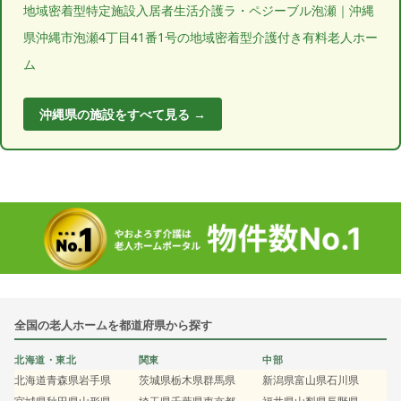
地域密着型特定施設入居者生活介護ラ・ペジーブル泡瀬｜沖縄
県沖縄市泡瀬4丁目41番1号の地域密着型介護付き有料老人ホー
ム
沖縄県の施設をすべて見る →
全国の老人ホームを都道府県から探す
北海道・東北
関東
中部
北海道
青森県
岩手県
茨城県
栃木県
群馬県
新潟県
富山県
石川県