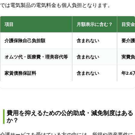
では電気製品の電気料金も個人負担となります。
項目
月額表示に含む？
目安金
介護保険自己負担額
含まれない
要介護
オムツ代・医療費・理美容代等
含まれない
実費負
家賃債務保証料
含まれない
年2.
費用を抑えるための公的助成・減免制度はある
か？
介護サービスを受けている方の中には、所得や資産要件に