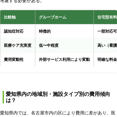
考慮する必要がある。
比較軸
グループホーム
住宅型有料
認知症対応
特徴的
一部対応可
医療ケア充実度
低〜中程度
高い（看護
費用変動性
外部サービス利用により変動
明確な料金
愛知県内の地域別・施設タイプ別の費用傾向
は？
愛知県内では、名古屋市内の区により費用に差があり、医