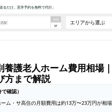
送るだけ。見学予約を無料で代行」
and
エリアから選ぶ
or
別養護老人ホーム費用相場
び方まで解説
分で確認）
ーム・サ高住の月額費用は約13万〜23万円が相場