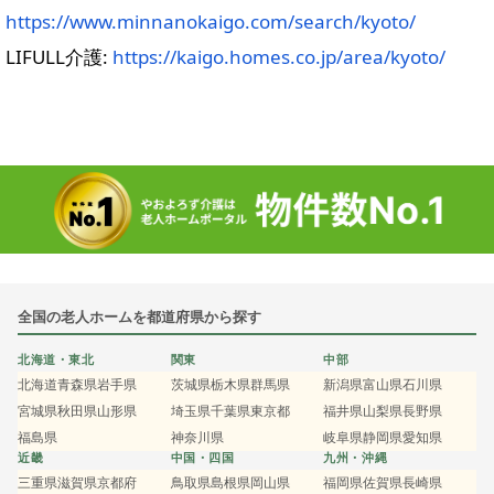
https://www.minnanokaigo.com/search/kyoto/
LIFULL介護:
https://kaigo.homes.co.jp/area/kyoto/
全国の老人ホームを都道府県から探す
北海道・東北
関東
中部
北海道
青森県
岩手県
茨城県
栃木県
群馬県
新潟県
富山県
石川県
宮城県
秋田県
山形県
埼玉県
千葉県
東京都
福井県
山梨県
長野県
福島県
神奈川県
岐阜県
静岡県
愛知県
近畿
中国・四国
九州・沖縄
三重県
滋賀県
京都府
鳥取県
島根県
岡山県
福岡県
佐賀県
長崎県