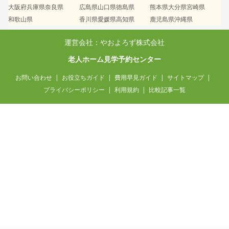
大阪府
兵庫県
奈良県
広島県
山口県
徳島県
熊本県
大分県
宮崎県
和歌山県
香川県
愛媛県
高知県
鹿児島県
沖縄県
運営会社：やおよろず株式会社
老人ホーム見学予約センター
お問い合わせ
お役立ちガイド
費用早見ガイド
サイトマップ
プライバシーポリシー
利用規約
比較記事一覧
兵庫県 / 50代・女性
月15万円以内で探しています
42分前