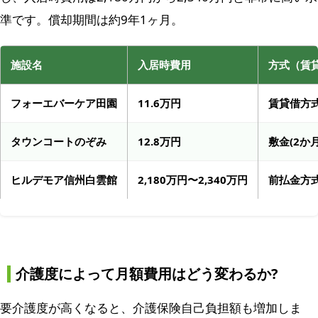
準です。償却期間は約9年1ヶ月。
施設名
入居時費用
方式（賃
フォーエバーケア田園
11.6万円
賃貸借方
タウンコートのぞみ
12.8万円
敷金(2か
ヒルデモア信州白雲館
2,180万円〜2,340万円
前払金方
介護度によって月額費用はどう変わるか?
要介護度が高くなると、介護保険自己負担額も増加しま