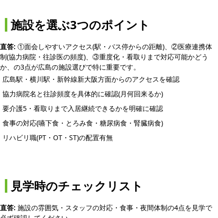
施設を選ぶ3つのポイント
直答:
①面会しやすいアクセス(駅・バス停からの距離)、②医療連携体
制(協力病院・往診医の頻度)、③重度化・看取りまで対応可能かどう
か、の3点が広島の施設選びで特に重要です。
広島駅・横川駅・新幹線新大阪方面からのアクセスを確認
協力病院名と往診頻度を具体的に確認(月何回来るか)
要介護5・看取りまで入居継続できるかを明確に確認
食事の対応(嚥下食・とろみ食・糖尿病食・腎臓病食)
リハビリ職(PT・OT・ST)の配置有無
見学時のチェックリスト
直答:
施設の雰囲気・スタッフの対応・食事・夜間体制の4点を見学で
必ず確認してください。