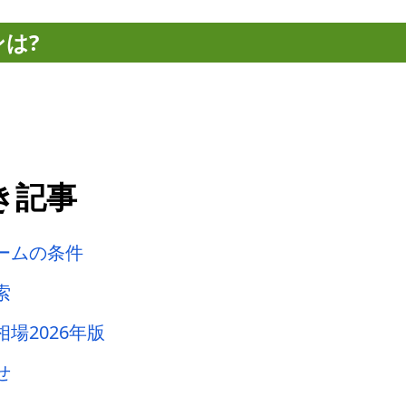
ンは?
き記事
ームの条件
索
場2026年版
せ