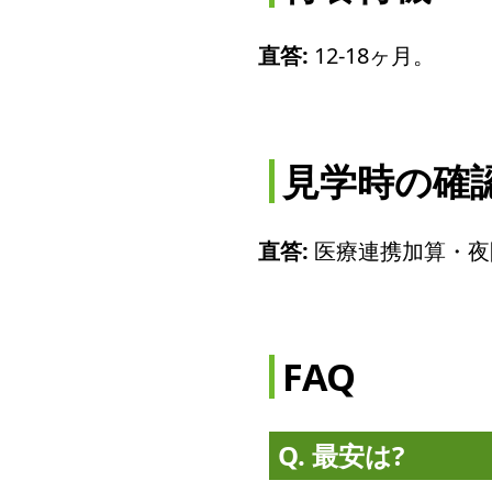
直答:
12-18ヶ月。
見学時の確
直答:
医療連携加算・夜
FAQ
Q. 最安は?