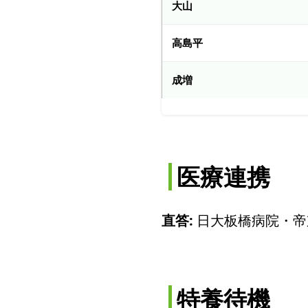
大山
高島平
成増
医療連携
直答:
日大板橋病院・帝
特養待機