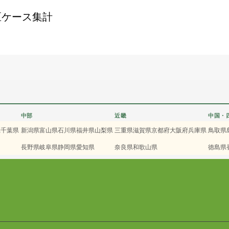
区ケース集計
中部
近畿
中国・
県
千葉県
新潟県
富山県
石川県
福井県
山梨県
三重県
滋賀県
京都府
大阪府
兵庫県
鳥取県
長野県
岐阜県
静岡県
愛知県
奈良県
和歌山県
徳島県