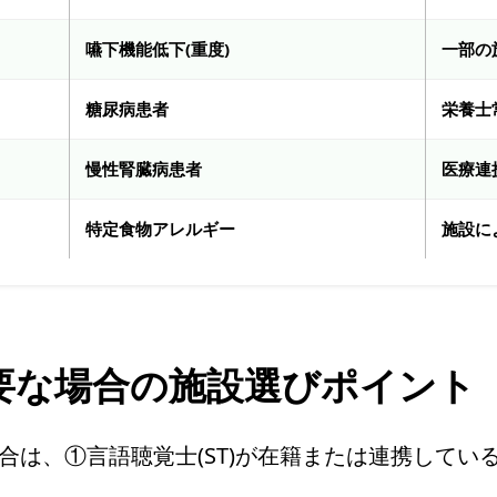
嚥下機能低下(重度)
一部の
糖尿病患者
栄養士
慢性腎臓病患者
医療連
特定食物アレルギー
施設に
要な場合の施設選びポイント
は、①言語聴覚士(ST)が在籍または連携している