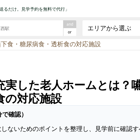
送るだけ。見学予約を無料で代行」
and
エリアから選ぶ
or
嚥下食・糖尿病食・透析食の対応施設
充実した老人ホームとは？
食の対応施設
分で確認）
敗しないためのポイントを整理し、見学前に確認す