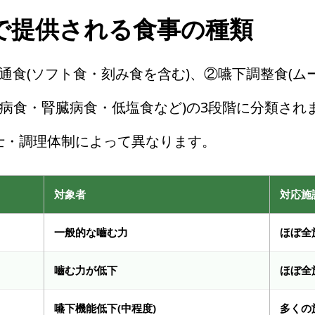
で提供される食事の種類
通食(ソフト食・刻み食を含む)、②嚥下調整食(ム
尿病食・腎臓病食・低塩食など)の3段階に分類さ
士・調理体制によって異なります。
対象者
対応施
一般的な嚙む力
ほぼ全
嚙む力が低下
ほぼ全
嚥下機能低下(中程度)
多くの