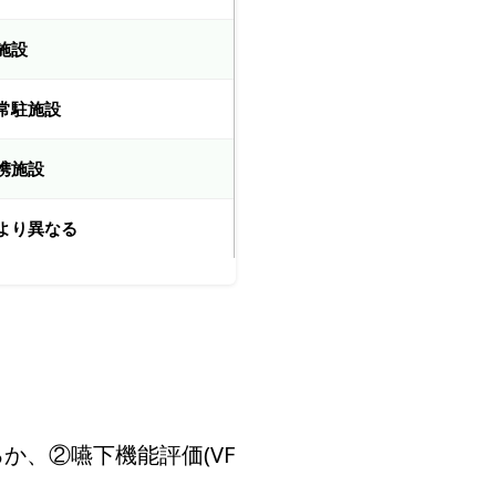
施設
常駐施設
携施設
より異なる
か、②嚥下機能評価(VF