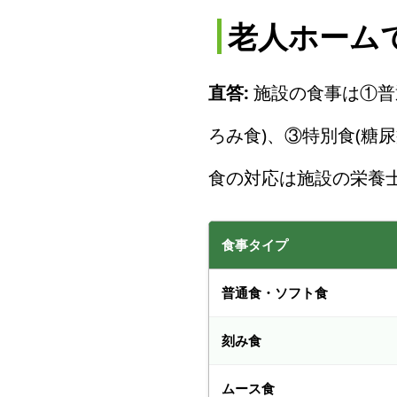
老人ホーム
直答:
施設の食事は①普
ろみ食)、③特別食(糖
食の対応は施設の栄養
食事タイプ
普通食・ソフト食
刻み食
ムース食