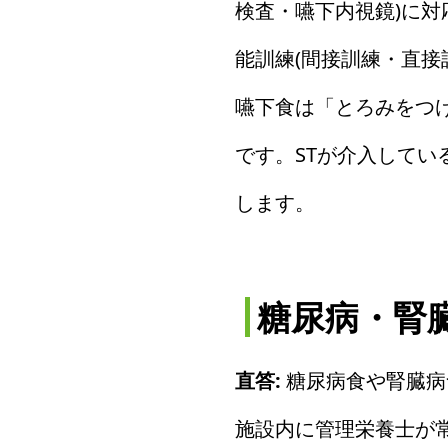
検査・嚥下内視鏡)に
能訓練(間接訓練・直接
嚥下食は「とろみをつ
です。STが介入して
します。
糖尿病・腎
直答:
糖尿病食や腎臓病
施設内に管理栄養士が