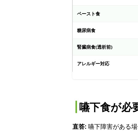
ペースト食
糖尿病食
腎臓病食(透析前)
アレルギー対応
嚥下食が必
直答:
嚥下障害がある場合