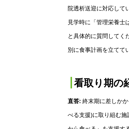
院透析送迎に対応して
見学時に「管理栄養士
と具体的に質問してく
別に食事計画を立てて
看取り期の
直答:
終末期に差しかか
べる支援)に取り組む施
から食べる』を支援す