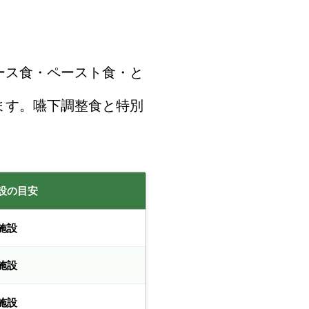
ース食・ペースト食・と
れます。嚥下調整食と特別
設の目安
施設
施設
施設