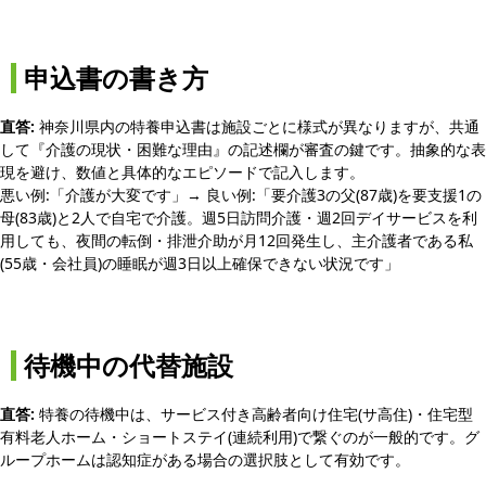
申込書の書き方
直答:
神奈川県内の特養申込書は施設ごとに様式が異なりますが、共通
して『介護の現状・困難な理由』の記述欄が審査の鍵です。抽象的な表
現を避け、数値と具体的なエピソードで記入します。
悪い例:「介護が大変です」→ 良い例:「要介護3の父(87歳)を要支援1の
母(83歳)と2人で自宅で介護。週5日訪問介護・週2回デイサービスを利
用しても、夜間の転倒・排泄介助が月12回発生し、主介護者である私
(55歳・会社員)の睡眠が週3日以上確保できない状況です」
待機中の代替施設
直答:
特養の待機中は、サービス付き高齢者向け住宅(サ高住)・住宅型
有料老人ホーム・ショートステイ(連続利用)で繋ぐのが一般的です。グ
ループホームは認知症がある場合の選択肢として有効です。