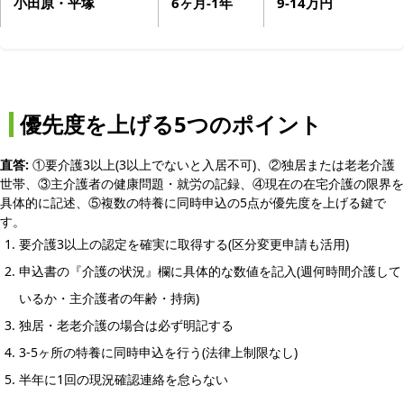
小田原・平塚
6ヶ月-1年
9-14万円
優先度を上げる5つのポイント
直答:
①要介護3以上(3以上でないと入居不可)、②独居または老老介護
世帯、③主介護者の健康問題・就労の記録、④現在の在宅介護の限界を
具体的に記述、⑤複数の特養に同時申込の5点が優先度を上げる鍵で
す。
要介護3以上の認定を確実に取得する(区分変更申請も活用)
申込書の『介護の状況』欄に具体的な数値を記入(週何時間介護して
いるか・主介護者の年齢・持病)
独居・老老介護の場合は必ず明記する
3-5ヶ所の特養に同時申込を行う(法律上制限なし)
半年に1回の現況確認連絡を怠らない