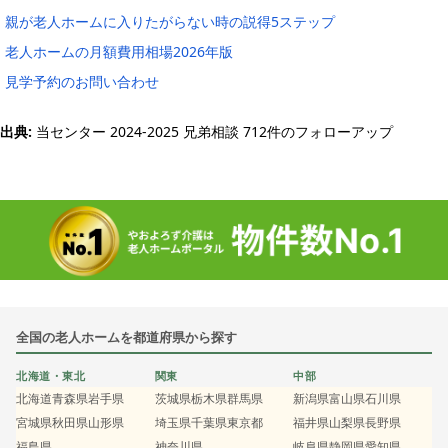
親が老人ホームに入りたがらない時の説得5ステップ
老人ホームの月額費用相場2026年版
見学予約のお問い合わせ
出典:
当センター 2024-2025 兄弟相談 712件のフォローアップ
全国の老人ホームを都道府県から探す
北海道・東北
関東
中部
北海道
青森県
岩手県
茨城県
栃木県
群馬県
新潟県
富山県
石川県
宮城県
秋田県
山形県
埼玉県
千葉県
東京都
福井県
山梨県
長野県
福島県
神奈川県
岐阜県
静岡県
愛知県