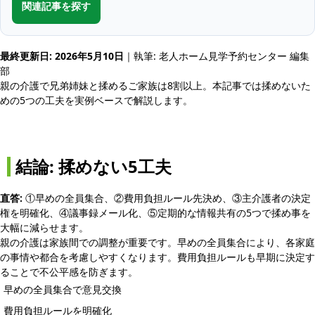
関連記事を探す
最終更新日: 2026年5月10日
｜執筆: 老人ホーム見学予約センター 編集
部
親の介護で兄弟姉妹と揉めるご家族は8割以上。本記事では揉めないた
めの5つの工夫を実例ベースで解説します。
結論: 揉めない5工夫
直答:
①早めの全員集合、②費用負担ルール先決め、③主介護者の決定
権を明確化、④議事録メール化、⑤定期的な情報共有の5つで揉め事を
大幅に減らせます。
親の介護は家族間での調整が重要です。早めの全員集合により、各家庭
の事情や都合を考慮しやすくなります。費用負担ルールも早期に決定す
ることで不公平感を防ぎます。
早めの全員集合で意見交換
費用負担ルールを明確化