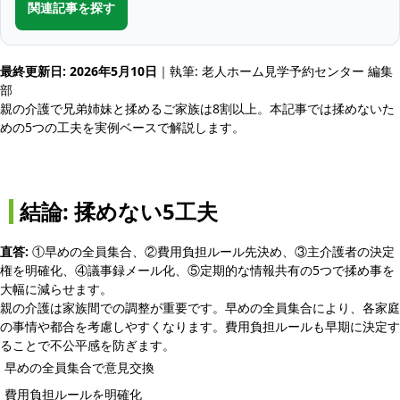
関連記事を探す
最終更新日: 2026年5月10日
｜執筆: 老人ホーム見学予約センター 編集
部
親の介護で兄弟姉妹と揉めるご家族は8割以上。本記事では揉めないた
めの5つの工夫を実例ベースで解説します。
結論: 揉めない5工夫
直答:
①早めの全員集合、②費用負担ルール先決め、③主介護者の決定
権を明確化、④議事録メール化、⑤定期的な情報共有の5つで揉め事を
大幅に減らせます。
親の介護は家族間での調整が重要です。早めの全員集合により、各家庭
の事情や都合を考慮しやすくなります。費用負担ルールも早期に決定す
ることで不公平感を防ぎます。
早めの全員集合で意見交換
費用負担ルールを明確化