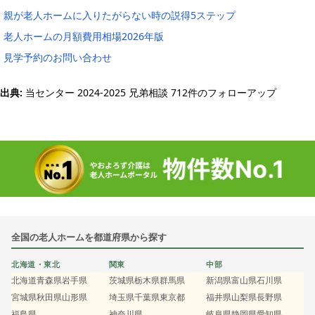
親が老人ホームに入りたがらない時の説得5ステップ
老人ホームの月額費用相場2026年版
見学予約のお問い合わせ
出典:
当センター 2024-2025 兄弟相談 712件のフォローアップ
全国の老人ホームを都道府県から探す
北海道・東北
関東
中部
北海道
青森県
岩手県
茨城県
栃木県
群馬県
新潟県
富山県
石川県
宮城県
秋田県
山形県
埼玉県
千葉県
東京都
福井県
山梨県
長野県
福島県
神奈川県
岐阜県
静岡県
愛知県