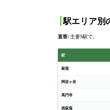
駅エリア別
直答:
主要5駅で。
駅
荻窪
阿佐ヶ谷
高円寺
西荻窪