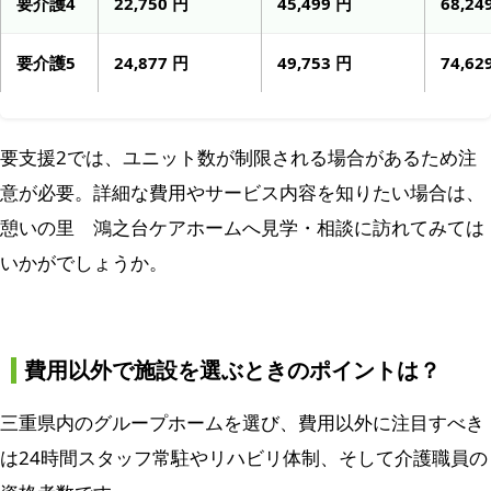
要介護4
22,750 円
45,499 円
68,24
要介護5
24,877 円
49,753 円
74,62
要支援2では、ユニット数が制限される場合があるため注
意が必要。詳細な費用やサービス内容を知りたい場合は、
憩いの里 鴻之台ケアホームへ見学・相談に訪れてみては
いかがでしょうか。
費用以外で施設を選ぶときのポイントは？
三重県内のグループホームを選び、費用以外に注目すべき
は24時間スタッフ常駐やリハビリ体制、そして介護職員の