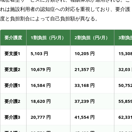
れは施設利用者の認知症への対応を重視しており、要介護
度と負担割合によって自己負担額が異なる。
要介護度
1割負担（円/月）
2割負担（円/月）
3割負
要支援1
5,103 円
10,205 円
15,30
要支援2
10,679 円
21,357 円
32,03
要介護1
16,584 円
33,168 円
50,75
要介護2
18,620 円
37,239 円
55,85
要介護3
20,777 円
41,554 円
62,33