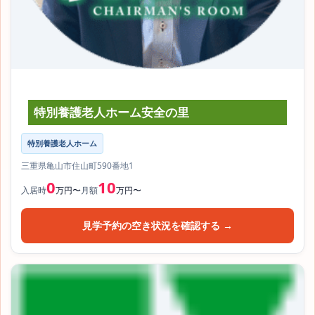
特別養護老人ホーム安全の里
特別養護老人ホーム
三重県亀山市住山町590番地1
0
10
入居時
万円〜
月額
万円〜
見学予約の空き状況を確認する →