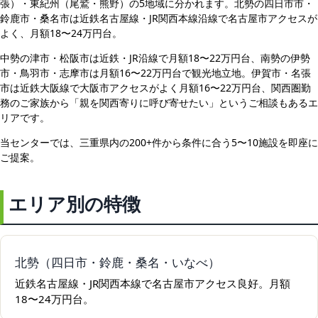
張）・東紀州（尾鷲・熊野）の5地域に分かれます。北勢の四日市市・
鈴鹿市・桑名市は近鉄名古屋線・JR関西本線沿線で名古屋市アクセスが
よく、月額18〜24万円台。
中勢の津市・松阪市は近鉄・JR沿線で月額18〜22万円台、南勢の伊勢
市・鳥羽市・志摩市は月額16〜22万円台で観光地立地。伊賀市・名張
市は近鉄大阪線で大阪市アクセスがよく月額16〜22万円台、関西圏勤
務のご家族から「親を関西寄りに呼び寄せたい」というご相談もあるエ
リアです。
当センターでは、三重県内の200+件から条件に合う5〜10施設を即座に
ご提案。
エリア別の特徴
北勢（四日市・鈴鹿・桑名・いなべ）
近鉄名古屋線・JR関西本線で名古屋市アクセス良好。月額
18〜24万円台。