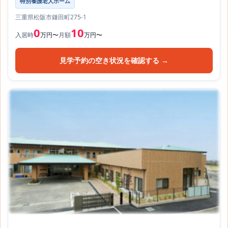
特別養護老人ホーム
三重県松阪市鎌田町275-1
0
10
入居時
万円〜
月額
万円〜
見学予約の空き状況を確認する →