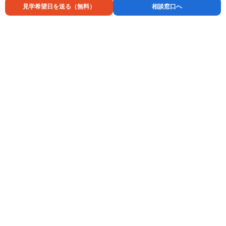
見学希望日を送る（無料）
相談窓口へ
特別養護老人ホーム 伊賀の街
特別養護老人ホーム
三重県伊賀市小田町３４６－１
0
10
入居時
万円〜
月額
万円〜
見学予約の空き状況を確認する →