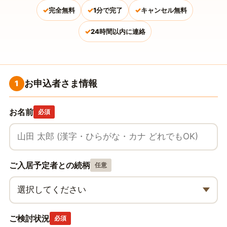
✓
✓
✓
完全無料
1分で完了
キャンセル無料
✓
24時間以内に連絡
お申込者さま情報
1
お名前
必須
ご入居予定者との続柄
任意
ご検討状況
必須