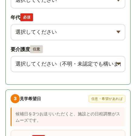
年代
必須
要介護度
任意
3
見学希望日
任意・希望があれば
候補日を3つお送りいただくと、施設との日程調整がス
ムーズです。