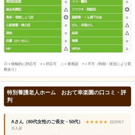
○
○
廃用症候群
うつ・鬱病
△
◎
統合失調症
リウマチ・関節症
◎
○
骨折・骨粗しょう症
脳梗塞・くも膜下出血
○
△
心筋梗塞・狭心症
がん・末期がん
○
△
肺炎
結核
○
○
疥癬（かいせん）
梅毒
△
○
HIV
MRSA
◎＝積極的に対応可 ○＝対応可 △＝要相談 ×＝不可（時期・状況により変
動あり）
特別養護老人ホーム おおて幸楽園の口コミ・評
判
Aさん（80代女性のご長女・50代）
★★★★★
2025年7
月入居