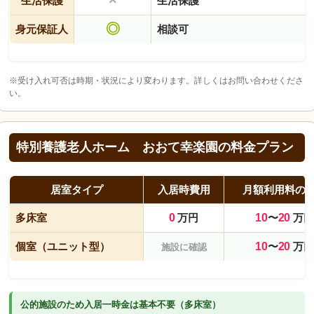
生活保護
生活保護
◎
身元保証人
相談可
※受け入れ可否は時期・状況により変わります。詳しくはお問い合わせくださ
い。
特別養護老人ホーム おおて幸楽園の料金プラン
居室タイプ
入居時費用
月額利用料の
多床室
0
万円
10
〜
20
万円
個室（ユニット型）
10
〜
20
万円
施設に確認
公的施設のため入居一時金は基本不要（多床室）