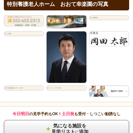
特別養護老人ホーム おおて幸楽園の写真
今日明日
土日祝
の見学予約もOK！
も受付・しつこい勧誘なし
気になる施設を
＋
見学リスト
追加
に