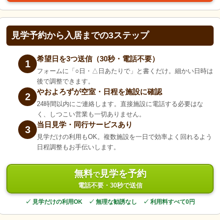
見学予約から入居までの3ステップ
希望日を3つ送信（30秒・電話不要）
1
フォームに「○日・△日あたりで」と書くだけ。細かい日時は
後で調整できます。
やおよろずが空室・日程を施設に確認
2
24時間以内にご連絡します。直接施設に電話する必要はな
く、しつこい営業も一切ありません。
当日見学・同行サービスあり
3
見学だけの利用もOK。複数施設を一日で効率よく回れるよう
日程調整もお手伝いします。
無料
見学を予約
で
電話不要・30秒で送信
✓ 見学だけの利用OK ✓ 無理な勧誘なし ✓ 利用料すべて0円