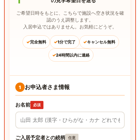
の見学希望日を送る
ご希望日時をもとに、こちらで施設へ空き状況を確
認のうえ調整します。
入居申込ではありません。お気軽にどうぞ。
✓
✓
✓
完全無料
1分で完了
キャンセル無料
✓
24時間以内に連絡
お申込者さま情報
1
お名前
必須
ご入居予定者との続柄
任意