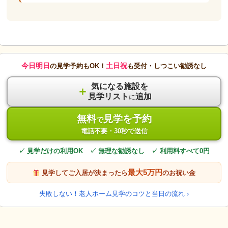
今日明日
土日祝
の見学予約もOK！
も受付・しつこい勧誘なし
気になる施設を
＋
見学リスト
追加
に
無料
見学を予約
で
電話不要・30秒で送信
✓ 見学だけの利用OK ✓ 無理な勧誘なし ✓ 利用料すべて0円
最大5万円
見学してご入居が決まったら
のお祝い金
失敗しない！老人ホーム見学のコツと当日の流れ ›