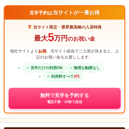
当サイトが一番お得
見学予約は
当サイト限定・業界最高峰の入居特典
5
最大
万円
のお祝い金
他社サイトより
お得
。当サイト経由でご入居が決まると、上
記のお祝い金をお渡しします。
見学だけの利用OK
無理な勧誘なし
利用料すべて
0円
無料で見学を予約する
電話不要・30秒で送信