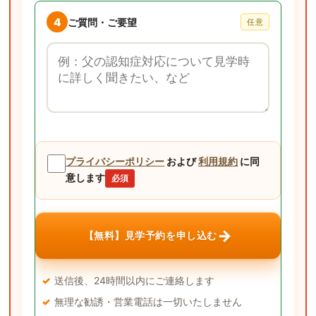
4
ご質問・ご要望
任意
ご質問・ご要望
プライバシーポリシー
および
利用規約
に同
意します
必須
→
【無料】見学予約を申し込む
送信後、24時間以内にご連絡します
無理な勧誘・営業電話は一切いたしません