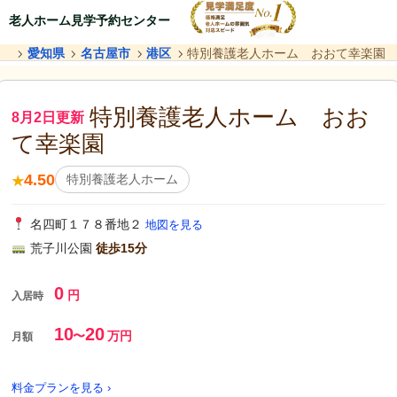
老人ホーム見学予約センター
愛知県
名古屋市
港区
特別養護老人ホーム おおて幸楽園
特別養護老人ホーム おお
8月2日更新
て幸楽園
4.50
特別養護老人ホーム
★
名四町１７８番地２
地図を見る
荒子川公園
徒歩15分
0
円
入居時
10
20
〜
万円
月額
料金プランを見る ›