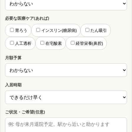
必要な医療ケア(あれば)
胃ろう
インスリン(糖尿病)
たん吸引
人工透析
在宅酸素
経管栄養(鼻腔)
月額予算
入居時期
ご状況・ご希望(任意)