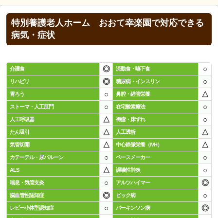
特別養護老人ホーム おおて幸楽園で対応できる
病気・症状
◎
○
介護食
流動食・嚥下食
◎
○
リハビリ
糖尿病・インスリン
○
△
胃ろう
鼻腔・経管栄養
○
○
ストーマ・人工肛門
在宅酸素療法
△
○
人工呼吸器
褥瘡・床ずれ
△
△
たん吸引
人工透析
△
△
気管切開
中心静脈栄養（IVH）
○
○
カテーテル・尿バルーン
ペースメーカー
△
○
ALS
誤嚥性肺炎
○
◎
喘息・気管支炎
アルツハイマー
◎
○
脳血管性認知症
ピック病
○
◎
レビー小体型認知症
パーキンソン病