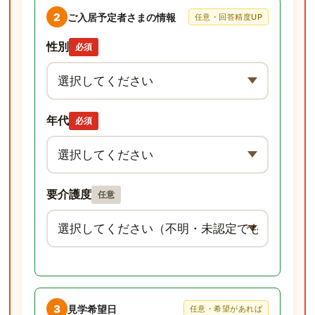
2
ご入居予定者さまの情報
任意・回答精度UP
性別
必須
年代
必須
要介護度
任意
3
見学希望日
任意・希望があれば