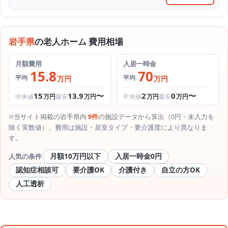
岩手県
の老人ホーム 費用相場
月額費用
入居一時金
15.8
70
平均
平均
万円
万円
15
13.9
〜
2
0
〜
中央値
万円
最安
万円
中央値
万円
最安
万円
※当サイト掲載の岩手県内
9件
の施設データから算出（0円・未入力を
除く実数値）。費用は施設・居室タイプ・要介護度により異なりま
す。
月額10万円以下
入居一時金0円
人気の条件
認知症相談可
要介護OK
介護付き
自立の方OK
人工透析