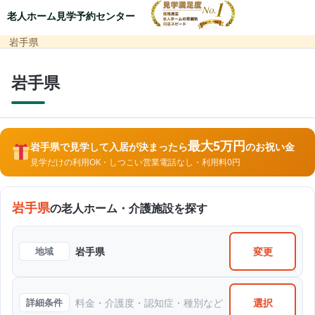
老人ホーム見学予約センター
岩手県
岩手県
最大5万円
岩手県で見学して入居が決まったら
のお祝い金
見学だけの利用OK・しつこい営業電話なし・利用料0円
岩手県
の老人ホーム・介護施設を探す
変更
地域
岩手県
選択
詳細条件
料金・介護度・認知症・種別など