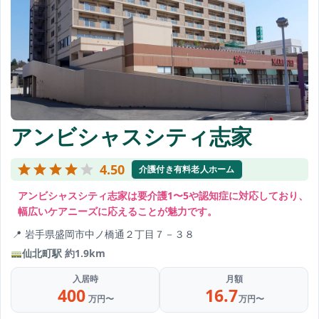
アンビシャスシティ志家
4.50
介護付き有料老人ホーム
アンビシャスシティ志家は要介護1〜5や認知症に対応しており、
幅広いケアニーズに応えることが魅力です。
岩手県盛岡市中ノ橋通２丁目７－３８
仙北町駅
約1.9km
入居時
月額
400
16.7
万円〜
万円〜