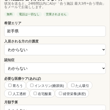
状況を送ると、24時間以内にAIが「合う施設 最大3件+合う理由」
をメールでお返しします。
無料
電話は一切なし
営業されません
希望エリア
入居される方の介護度
認知症
必要な医療ケア(あれば)
胃ろう
インスリン(糖尿病)
たん吸引
人工透析
在宅酸素
経管栄養(鼻腔)
月額予算