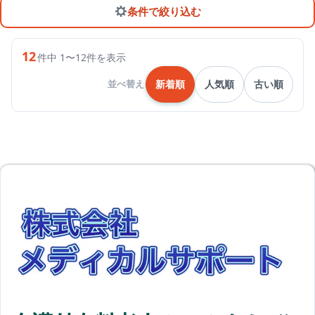
条件で絞り込む
12
件中 1〜12件を表示
新着順
人気順
古い順
並べ替え