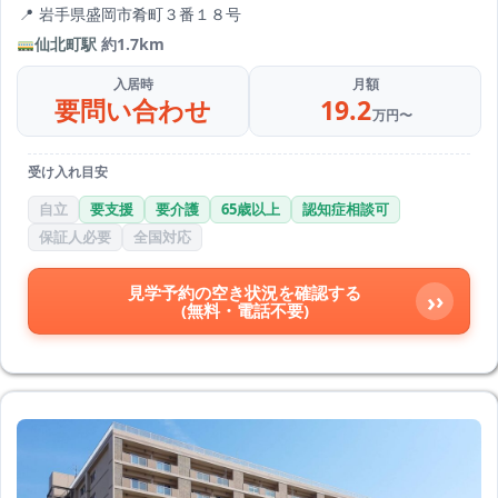
岩手県盛岡市肴町３番１８号
仙北町駅
約1.7km
入居時
月額
要問い合わせ
19.2
万円〜
受け入れ目安
自立
要支援
要介護
65歳以上
認知症相談可
保証人必要
全国対応
見学予約の空き状況を確認する
›
(無料・電話不要)