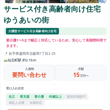
サービス付き高齢者向け住宅
ゆうあいの街
介護型サービス付き高齢者向け住宅
要介護1〜5まで幅広く対応しているため、安心して長期間利用で
きます。
岩手県盛岡市北飯岡1丁目2-25
仙北町駅
約2.1km
入居時
月額
要問い合わせ
15
万円〜
受け入れ目安
自立
要支援
要介護
65歳以上
認知症相談可
保証人必要
全国対応