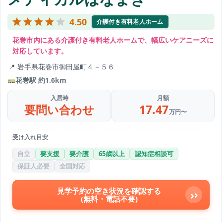
4.50
介護付き有料老人ホーム
花巻市内にある介護付き有料老人ホームで、幅広いケアニーズに
対応しています。
岩手県花巻市御田屋町４－５６
花巻駅
約1.6km
入居時
月額
要問い合わせ
17.47
万円〜
受け入れ目安
自立
要支援
要介護
65歳以上
認知症相談可
保証人必要
全国対応
見学予約の空き状況を確認する
›
(無料・電話不要)