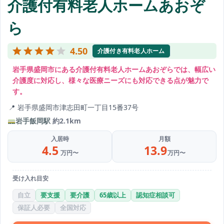
介護付有料老人ホームあおぞ
ら
4.50
介護付き有料老人ホーム
岩手県盛岡市にある介護付有料老人ホームあおぞらでは、幅広い
介護度に対応し、様々な医療ニーズにも対応できる点が魅力で
す。
岩手県盛岡市津志田町一丁目15番37号
岩手飯岡駅
約2.1km
入居時
月額
4.5
13.9
万円〜
万円〜
受け入れ目安
自立
要支援
要介護
65歳以上
認知症相談可
保証人必要
全国対応