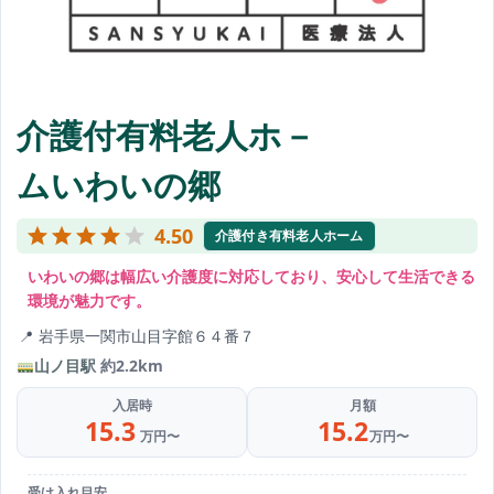
介護付有料老人ホ－
ムいわいの郷
4.50
介護付き有料老人ホーム
いわいの郷は幅広い介護度に対応しており、安心して生活できる
環境が魅力です。
岩手県一関市山目字館６４番７
山ノ目駅
約2.2km
入居時
月額
15.3
15.2
万円〜
万円〜
受け入れ目安