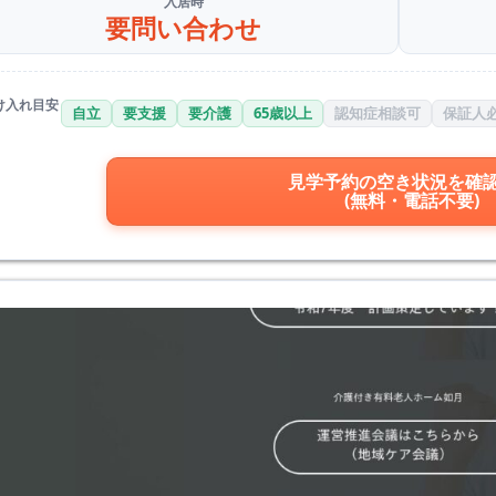
入居時
要問い合わせ
け入れ目安
自立
要支援
要介護
65歳以上
認知症相談可
保証人
見学予約の空き状況を確
(無料・電話不要)