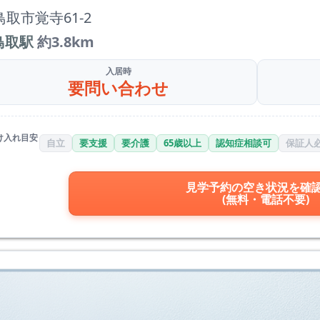
鳥取市覚寺61-2
鳥取駅
約3.8km
入居時
要問い合わせ
け入れ目安
自立
要支援
要介護
65歳以上
認知症相談可
保証人
見学予約の空き状況を確
(無料・電話不要)