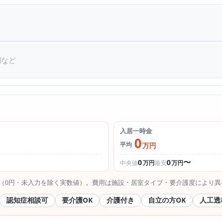
別など
入居一時金
0
平均
万円
0
0
〜
中央値
万円
最安
万円
（0円・未入力を除く実数値）。費用は施設・居室タイプ・要介護度により異
認知症相談可
要介護OK
介護付き
自立の方OK
人工透