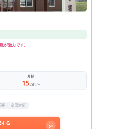
境が魅力です。
月額
15
万円〜
必要
全国対応
認する
›