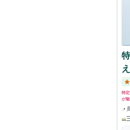
特定
が魅