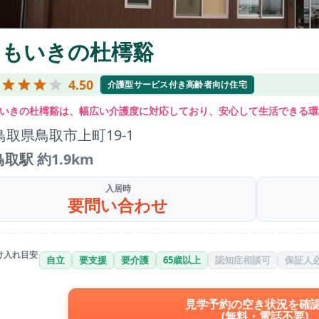
ともいきの杜樗谿
4.50
介護型サービス付き高齢者向け住宅
いきの杜樗谿は、幅広い介護度に対応しており、安心して生活できる環
鳥取県鳥取市上町19-1
鳥取駅
約1.9km
入居時
要問い合わせ
け入れ目安
自立
要支援
要介護
65歳以上
認知症相談可
保証人
見学予約の空き状況を確
(無料・電話不要)