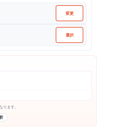
変更
選択
なります。
析