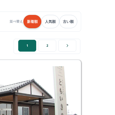
新着順
人気順
古い順
並べ替え
1
2
