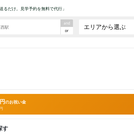
送るだけ。見学予約を無料で代行」
and
エリアから選ぶ
or
万円
のお祝い金
円
探す