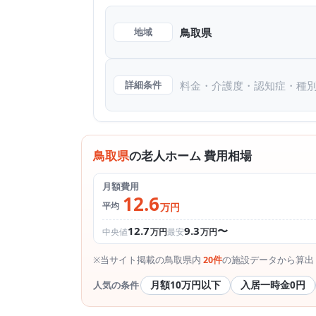
鳥取県
地域
料金・介護度・認知症・種
詳細条件
鳥取県
の老人ホーム 費用相場
月額費用
12.6
平均
万円
12.7
9.3
〜
中央値
万円
最安
万円
※当サイト掲載の鳥取県内
20件
の施設データから算出
月額10万円以下
入居一時金0円
人気の条件