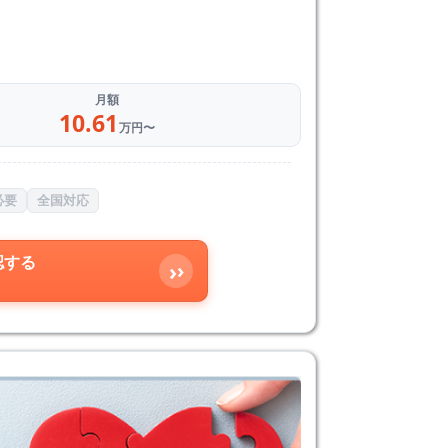
月額
10.61
万円〜
必要
全国対応
認する
›