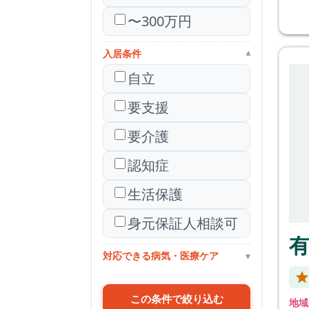
〜300万円
入居条件
▾
自立
要支援
要介護
認知症
生活保護
身元保証人相談可
対応できる病気・医療ケア
▾
この条件で絞り込む
地域