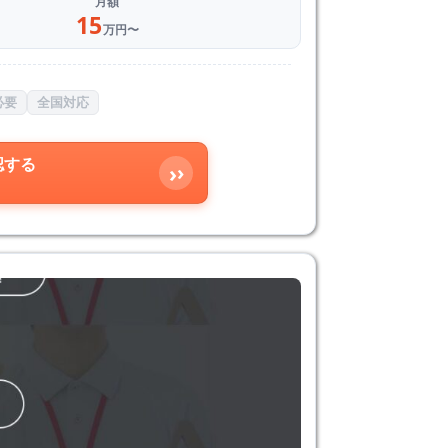
月額
15
万円〜
必要
全国対応
認する
›