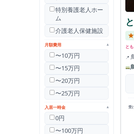
特別養護老人ホー
ム
介護老人保健施設
月額費用
▾
とも
〜10万円
〜15万円
〜20万円
〜25万円
入居一時金
受
▾
0円
〜100万円