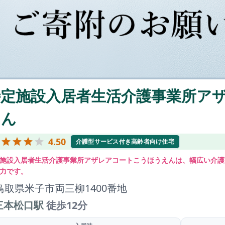
特定施設入居者生活介護事業所ア
えん
4.50
介護型サービス付き高齢者向け住宅
施設入居者生活介護事業所アザレアコートこうほうえんは、幅広い介護
力です。
鳥取県米子市両三柳1400番地
三本松口駅
徒歩12分