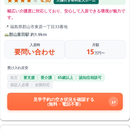
4.50
介護付き有料老人ホーム
幅広い介護度に対応しており、安心して入居できる環境が魅力で
す。
福島県郡山市東原一丁目33番地
郡山富田駅
約1.9km
入居時
月額
要問い合わせ
15
万円〜
受け入れ目安
自立
要支援
要介護
65歳以上
認知症相談可
保証人必要
全国対応
見学予約の空き状況を確認する
›
(無料・電話不要)