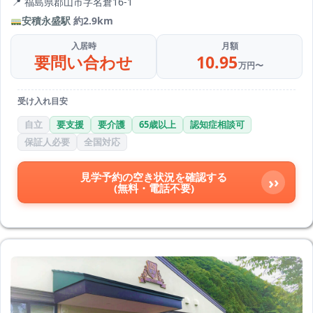
福島県郡山市字名倉16-1
安積永盛駅
約2.9km
入居時
月額
要問い合わせ
10.95
万円〜
受け入れ目安
自立
要支援
要介護
65歳以上
認知症相談可
保証人必要
全国対応
見学予約の空き状況を確認する
›
(無料・電話不要)