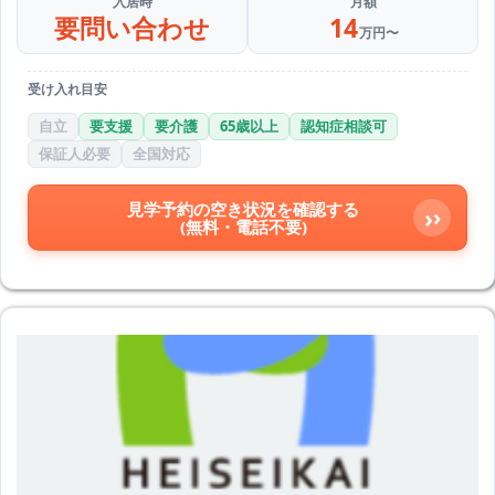
入居時
月額
要問い合わせ
14
万円〜
受け入れ目安
自立
要支援
要介護
65歳以上
認知症相談可
保証人必要
全国対応
見学予約の空き状況を確認する
›
(無料・電話不要)