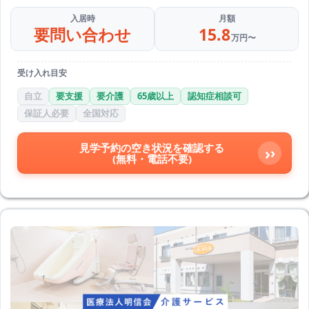
入居時
月額
要問い合わせ
15.8
万円〜
受け入れ目安
自立
要支援
要介護
65歳以上
認知症相談可
保証人必要
全国対応
見学予約の空き状況を確認する
›
(無料・電話不要)