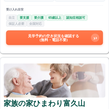
受け入れ目安
自立
要支援
要介護
65歳以上
認知症相談可
保証人必要
全国対応
見学予約の空き状況を確認する
›
(無料・電話不要)
家族の家ひまわり富久山