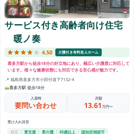
サービス付き高齢者向け住宅
暖ノ奏
4.50
介護付き有料老人ホーム
喜多方駅から徒歩18分の好立地にあり、幅広い介護度に対応して
います。様々な健康状態にも対応できる安心感が魅力です。
福島県喜多方市小田付道下7132-4
喜多方駅
徒歩18分
入居時
月額
要問い合わせ
13.61
万円〜
受け入れ目安
自立
要支援
要介護
65歳以上
認知症相談可