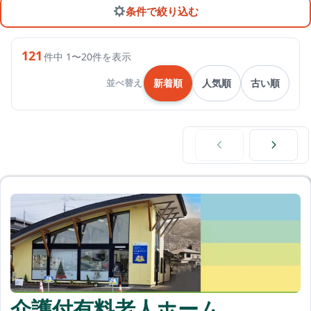
条件で絞り込む
121
件中 1〜20件を表示
新着順
人気順
古い順
並べ替え


介護付有料老人ホーム