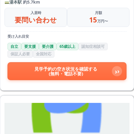
湯本駅
約5.7km
入居時
月額
要問い合わせ
15
万円〜
受け入れ目安
自立
要支援
要介護
65歳以上
認知症相談可
保証人必要
全国対応
見学予約の空き状況を確認する
›
(無料・電話不要)