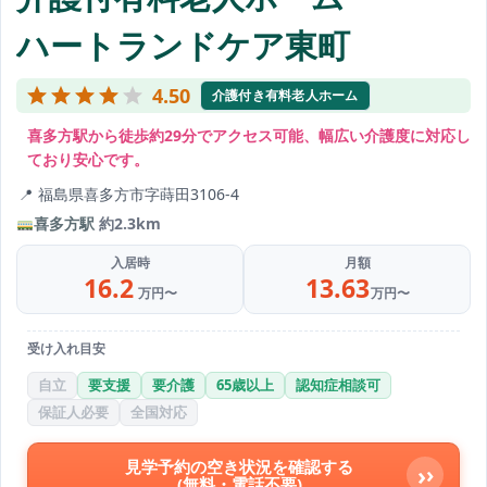
ハートランドケア東町
4.50
介護付き有料老人ホーム
喜多方駅から徒歩約29分でアクセス可能、幅広い介護度に対応し
ており安心です。
福島県喜多方市字蒔田3106-4
喜多方駅
約2.3km
入居時
月額
16.2
13.63
万円〜
万円〜
受け入れ目安
自立
要支援
要介護
65歳以上
認知症相談可
保証人必要
全国対応
見学予約の空き状況を確認する
›
(無料・電話不要)