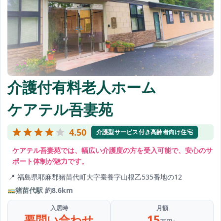
介護付有料老人ホーム
ケアテル吾妻苑
4.50
介護型サービス付き高齢者向け住宅
ケアテル吾妻苑では、幅広い介護度の方を受入可能で、安心のサ
ポート体制が魅力です。
福島県耶麻郡猪苗代町大字蚕養字山根乙535番地の12
猪苗代駅
約8.6km
入居時
月額
要問い合わせ
15