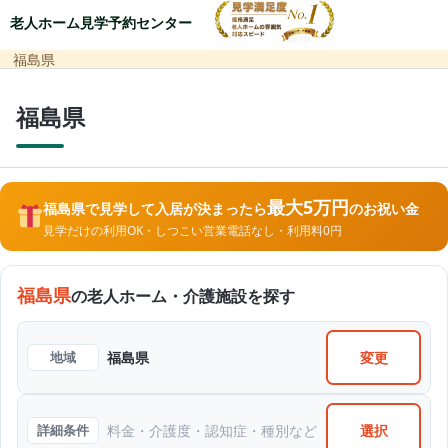
老人ホーム見学予約センター
福島県
福島県
最大5万円
福島県で見学して入居が決まったら
のお祝い金
見学だけの利用OK・しつこい営業電話なし・利用料0円
福島県
の老人ホーム・介護施設を探す
変更
地域
福島県
選択
詳細条件
料金・介護度・認知症・種別など