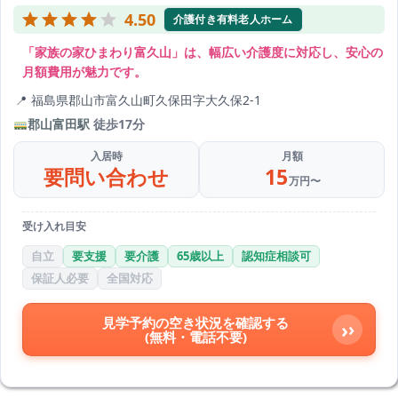
4.50
介護付き有料老人ホーム
「家族の家ひまわり富久山」は、幅広い介護度に対応し、安心の
月額費用が魅力です。
福島県郡山市富久山町久保田字大久保2-1
郡山富田駅
徒歩17分
入居時
月額
要問い合わせ
15
万円〜
受け入れ目安
自立
要支援
要介護
65歳以上
認知症相談可
保証人必要
全国対応
見学予約の空き状況を確認する
›
(無料・電話不要)