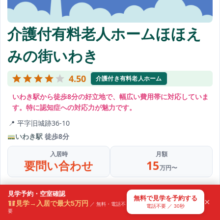
介護付有料老人ホームほほえ
みの街いわき
4.50
介護付き有料老人ホーム
いわき駅から徒歩8分の好立地で、幅広い費用帯に対応していま
す。特に認知症への対応力が魅力です。
平字旧城跡36-10
いわき駅
徒歩8分
入居時
月額
福岡県 / 55代・女性
要問い合わせ
15
見学日程を調整してもらいました
万円〜
28分前
受け入れ目安
見学予約・空室確認
無料で見学を予約する
×
見学→入居で最大5万円
／ 無料・電話不
電話不要 ／ 30秒
自立
要支援
要介護
65歳以上
認知症相談可
要