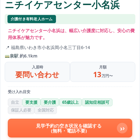
ニチイケアセンター小名浜
介護付き有料老人ホーム
ニチイケアセンター小名浜は、幅広い介護度に対応し、安心の費
用体系が魅力です。
福島県いわき市小名浜岡小名三丁目6-14
泉駅
約6.1km
入居時
月額
要問い合わせ
13
万円〜
受け入れ目安
自立
要支援
要介護
65歳以上
認知症相談可
保証人必要
全国対応
見学予約の空き状況を確認する
›
(無料・電話不要)