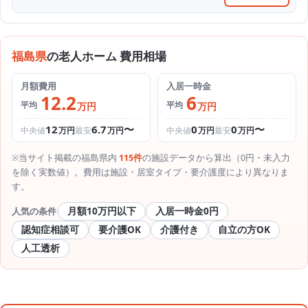
福島県
の老人ホーム 費用相場
月額費用
入居一時金
12.2
6
平均
平均
万円
万円
12
6.7
〜
0
0
〜
中央値
万円
最安
万円
中央値
万円
最安
万円
※当サイト掲載の福島県内
115件
の施設データから算出（0円・未入力
を除く実数値）。費用は施設・居室タイプ・要介護度により異なりま
す。
月額10万円以下
入居一時金0円
人気の条件
認知症相談可
要介護OK
介護付き
自立の方OK
人工透析