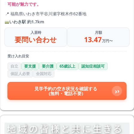
可能が魅力です。
福島県いわき市平谷川瀬字根木作62番地
いわき駅
約1.7km
入居時
月額
要問い合わせ
13.47
万円〜
受け入れ目安
自立
要支援
要介護
65歳以上
認知症相談可
保証人必要
全国対応
見学予約の空き状況を確認する
›
(無料・電話不要)