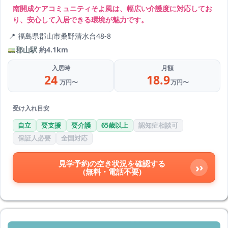
南開成ケアコミュニティそよ風は、幅広い介護度に対応してお
り、安心して入居できる環境が魅力です。
福島県郡山市桑野清水台48-8
郡山駅
約4.1km
入居時
月額
24
18.9
万円〜
万円〜
受け入れ目安
自立
要支援
要介護
65歳以上
認知症相談可
保証人必要
全国対応
見学予約の空き状況を確認する
›
(無料・電話不要)