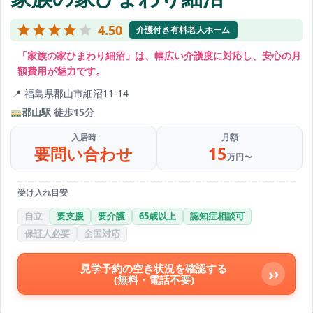
4.50
介護付き有料老人ホーム
「家族の家ひまわり細沼」は、幅広い介護度に対応し、安心の月
額費用が魅力です。
福島県郡山市細沼11-14
郡山駅
徒歩15分
入居時
月額
要問い合わせ
15
万円〜
受け入れ目安
自立
要支援
要介護
65歳以上
認知症相談可
保証人必要
全国対応
見学予約の空き状況を確認する
›
(無料・電話不要)