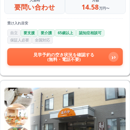
入居時
月額
要問い合わせ
14.58
万円〜
受け入れ目安
自立
要支援
要介護
65歳以上
認知症相談可
保証人必要
全国対応
見学予約の空き状況を確認する
›
(無料・電話不要)