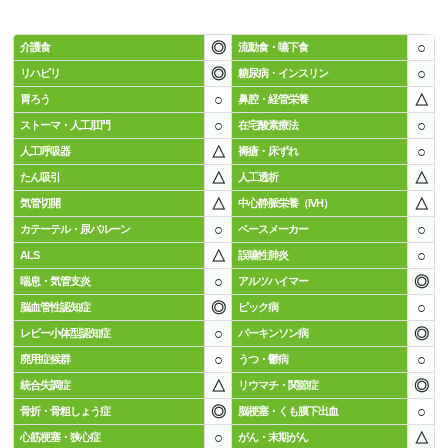
◎
○
介護食
流動食・嚥下食
◎
○
リハビリ
糖尿病・インスリン
○
△
胃ろう
鼻腔・経管栄養
○
○
ストーマ・人工肛門
在宅酸素療法
△
○
人工呼吸器
褥瘡・床ずれ
△
△
たん吸引
人工透析
△
△
気管切開
中心静脈栄養（IVH）
○
○
カテーテル・尿バルーン
ペースメーカー
△
○
ALS
誤嚥性肺炎
○
◎
喘息・気管支炎
アルツハイマー
◎
○
脳血管性認知症
ピック病
○
◎
レビー小体型認知症
パーキンソン病
○
○
廃用症候群
うつ・鬱病
△
◎
統合失調症
リウマチ・関節症
◎
○
骨折・骨粗しょう症
脳梗塞・くも膜下出血
○
△
心筋梗塞・狭心症
がん・末期がん