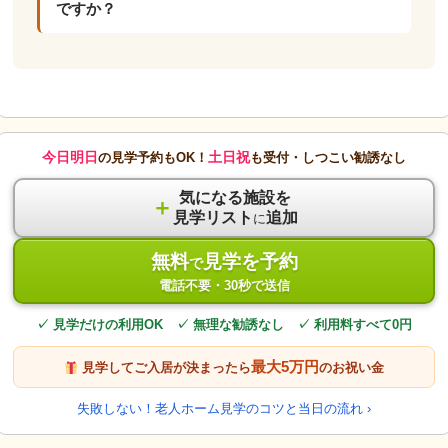
ですか？
今日明日
土日祝
の見学予約もOK！
も受付・しつこい勧誘なし
気になる施設を
＋
見学リスト
追加
に
無料
見学を予約
で
電話不要・30秒で送信
✓ 見学だけの利用OK ✓ 無理な勧誘なし ✓ 利用料すべて0円
最大5万円
見学してご入居が決まったら
のお祝い金
失敗しない！老人ホーム見学のコツと当日の流れ ›