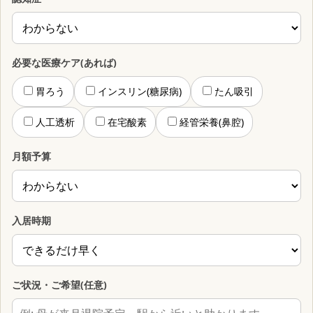
必要な医療ケア(あれば)
胃ろう
インスリン(糖尿病)
たん吸引
人工透析
在宅酸素
経管栄養(鼻腔)
月額予算
入居時期
ご状況・ご希望(任意)