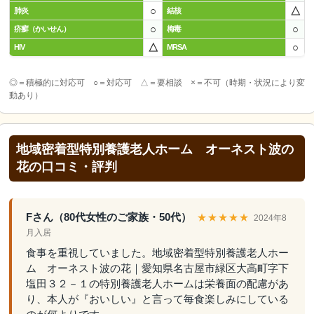
○
△
肺炎
結核
○
○
疥癬（かいせん）
梅毒
△
○
HIV
MRSA
◎＝積極的に対応可 ○＝対応可 △＝要相談 ×＝不可（時期・状況により変
動あり）
地域密着型特別養護老人ホーム オーネスト波の
花の口コミ・評判
Fさん（80代女性のご家族・50代）
★★★★★
2024年8
月入居
食事を重視していました。地域密着型特別養護老人ホー
ム オーネスト波の花｜愛知県名古屋市緑区大高町字下
塩田３２－１の特別養護老人ホームは栄養面の配慮があ
り、本人が『おいしい』と言って毎食楽しみにしている