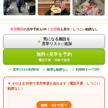
今日明日
土日祝
の見学予約もOK！
も受付・しつこい勧誘なし
気になる施設を
＋
見学リスト
追加
に
無料
見学を予約
で
電話不要・30秒で送信
✓ 見学だけの利用OK ✓ 無理な勧誘なし ✓ 利用料すべて0円
▼ そのまま
30秒
で見学希望を送れます（電話不要・しつこい
勧誘なし）
無料・1分で完了