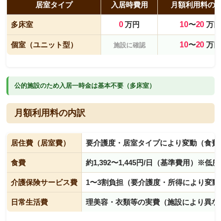
居室タイプ
入居時費用
月額利用料の
多床室
0
万円
10
〜
20
万円
個室（ユニット型）
10
〜
20
万円
施設に確認
公的施設のため入居一時金は基本不要（多床室）
月額利用料の内訳
居住費（居室費）
要介護度・居室タイプにより変動（食費
食費
約1,392〜1,445円/日（基準費用）※
介護保険サービス費
1〜3割負担（要介護度・所得により変動
日常生活費
理美容・衣類等の実費（施設により異な