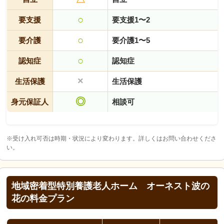
○
要支援
要支援1〜2
○
要介護
要介護1〜5
○
認知症
認知症
×
生活保護
生活保護
◎
身元保証人
相談可
※受け入れ可否は時期・状況により変わります。詳しくはお問い合わせくださ
い。
地域密着型特別養護老人ホーム オーネスト波の
花の料金プラン