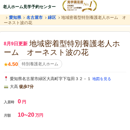
老人ホーム見学予約センター
愛知県
名古屋市
緑区
地域密着型特別養護老人ホーム オ
ーネスト波の花
地域密着型特別養護老人ホ
8月9日更新
ーム オーネスト波の花
4.50
特別養護老人ホーム
★
愛知県名古屋市緑区大高町字下塩田３２－１
地図を見る
大高
徒歩7分
0
円
入居時
10
20
〜
万円
月額