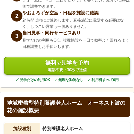
フォームに「○日・△日あたりで」と書くだけ。細かい日時は
後で調整できます。
やおよろずが空室・日程を施設に確認
2
24時間以内にご連絡します。直接施設に電話する必要はな
く、しつこい営業も一切ありません。
当日見学・同行サービスあり
3
見学だけの利用もOK。複数施設を一日で効率よく回れるよう
日程調整もお手伝いします。
無料
見学を予約
で
電話不要・30秒で送信
✓ 見学だけの利用OK ✓ 無理な勧誘なし ✓ 利用料すべて0円
地域密着型特別養護老人ホーム オーネスト波の
花の施設概要
施設種別
特別養護老人ホーム