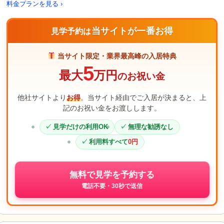
料金プランを見る ›
当サイトが一番お得
見学予約は
当サイト限定・業界最高峰の入居特典
5
最大
万円
のお祝い金
他社サイトより
お得
。当サイト経由でご入居が決まると、上
記のお祝い金をお渡しします。
見学だけの利用OK
無理な勧誘なし
利用料すべて
0円
無料で見学を予約する
電話不要・30秒で送信