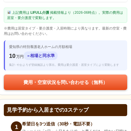
上記費用は
LIFULL介護
掲載情報より（2026-06時点）。実際の費用は
居室・要介護度で変動します。
※費用は居室タイプ・要介護度・入居時期により異なります。最新の空室・費
用はお問い合わせください。
愛知県の特別養護老人ホームの月額相場
10
相場と同水準
＝
万円
集計: やおよろず登録施設より算出。費用は要介護度・居室タイプにより変動します
費用・空室状況を問い合わせる（無料）
見学予約から入居までの3ステップ
希望日を3つ送信（30秒・電話不要）
1