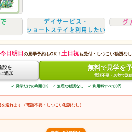
今日明日
土日祝
の見学予約もOK！
も受付・しつこい勧誘なし
無料
見学を
で
施設を
ト
追加
に
電話不要・30秒で送
✓ 見学だけの利用OK ✓ 無理な勧誘なし ✓ 利用料すべて0円
望を送れます（電話不要・しつこい勧誘なし）