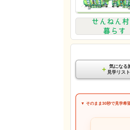
気になる
＋
見学リス
▼ そのまま
30秒
で見学希