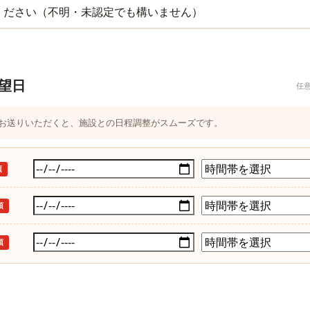
望日
任
つお送りいただくと、施設との日程調整がスムーズです。
須
須
須