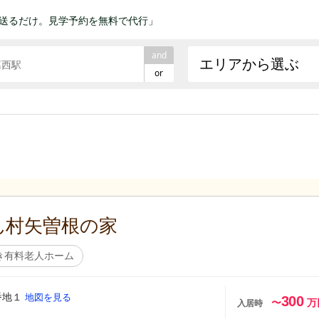
送るだけ。見学予約を無料で代行」
and
エリアから選ぶ
or
家
ん村矢曽根の家
き有料老人ホーム
番地１
地図を見る
300
〜
万
入居時