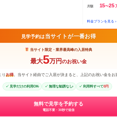
15
25
〜
月額
料金プランを見る ›
当サイトが一番お得
見学予約は
当サイト限定・業界最高峰の入居特典
5
最大
万円
のお祝い金
より
お得
。当サイト経由でご入居が決まると、上記のお祝い金をお
見学だけの利用OK
無理な勧誘なし
利用料すべて
0円
無料で見学を予約する
電話不要・30秒で送信