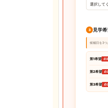
見学希
3
候補日を3
第1希望
必
第2希望
必
第3希望
必