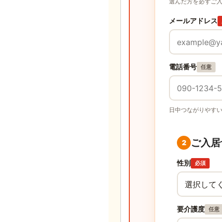
選んだ方を必ずご
メールアドレス
電話番号
任意
日中つながりやす
ご入居
2
性別
必須
要介護度
任意