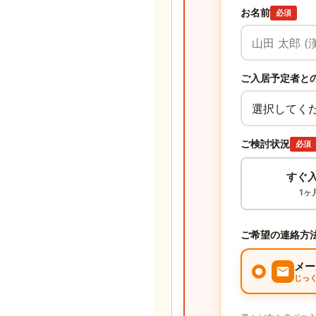
お名前
必須
ご入居予定者と
ご検討状況
必須
すぐ
1ヶ
ご希望の連絡方
メー
じっ