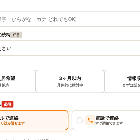
の続柄
任意
入居希望
3ヶ月以内
情報
月以内
具体的に検討中
まずは話
法
必須
ルで連絡
電話で連絡
くり読み返せます
すぐ調整できます