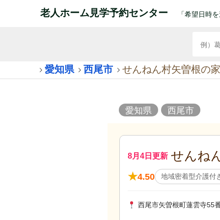
老人ホーム見学予約センター
「希望日時を
愛知県
西尾市
せんねん村矢曽根の
愛知県
西尾市
せんね
8月4日更新
★
4.50
地域密着型介護付
西尾市矢曽根町蓮雲寺55