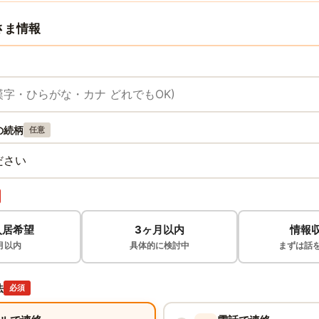
さま情報
の続柄
任意
入居希望
3ヶ月以内
情報
月以内
具体的に検討中
まずは話
法
必須