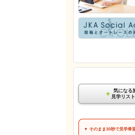
気になる
＋
見学リス
▼ そのまま
30秒
で見学希