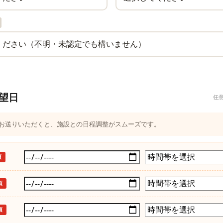
望日
任
つお送りいただくと、施設との日程調整がスムーズです。
須
須
須