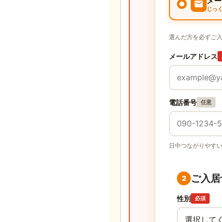
メー
じっ
選んだ方を必ずご
メールアドレス
電話番号
任意
日中つながりやす
ご入居
2
性別
必須