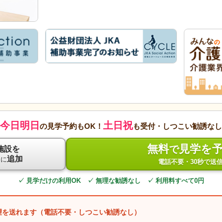
今日明日
土日祝
の見学予約もOK！
も受付・しつこい勧誘なし
無料
見学を
で
施設を
ト
追加
に
電話不要・30秒で送
✓ 見学だけの利用OK ✓ 無理な勧誘なし ✓ 利用料すべて0円
望を送れます（電話不要・しつこい勧誘なし）