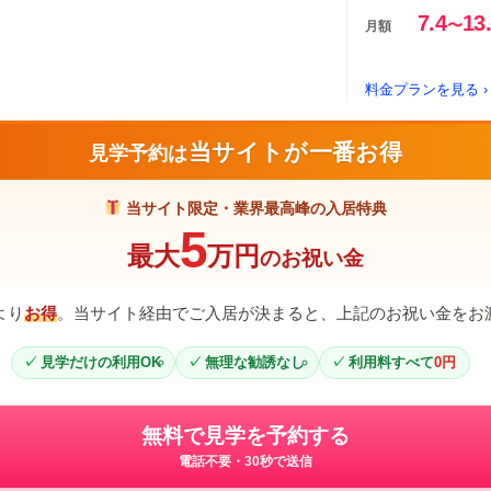
7.4
13
〜
月額
料金プランを見る ›
当サイトが一番お得
見学予約は
当サイト限定・業界最高峰の入居特典
5
最大
万円
のお祝い金
より
お得
。当サイト経由でご入居が決まると、上記のお祝い金をお
見学だけの利用OK
無理な勧誘なし
利用料すべて
0円
無料で見学を予約する
電話不要・30秒で送信