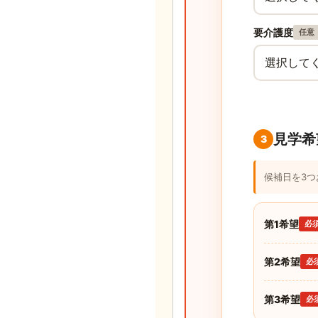
要介護度
任意
見学希
3
候補日を3
第1希望
必
第2希望
必
第3希望
必