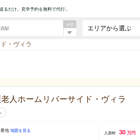
送るだけ。見学予約を無料で代行」
and
エリアから選ぶ
or
イド・ヴィラ
護老人ホームリバーサイド・ヴィラ
ム
９番地
地図を見る
30
万円
入居時