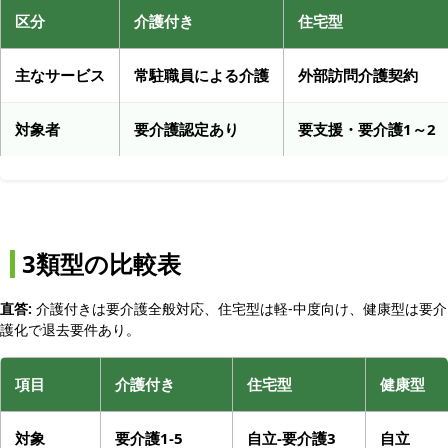
区分
介護付き
住宅型
主なサービス
常駐職員による介護
外部訪問介護契約
対象者
要介護認定あり
要支援・要介護1～2
3類型の比較表
直答:
介護付きは要介護全般対応、住宅型は軽-中度向け、健康型は要介
護化で退去要件あり。
項目
介護付き
住宅型
健康型
対象
要介護1-5
自立-要介護3
自立