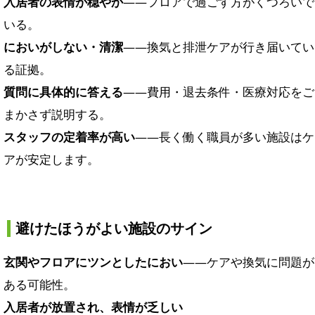
入居者の表情が穏やか
——フロアで過ごす方がくつろいで
いる。
においがしない・清潔
——換気と排泄ケアが行き届いてい
る証拠。
質問に具体的に答える
——費用・退去条件・医療対応をご
まかさず説明する。
スタッフの定着率が高い
——長く働く職員が多い施設はケ
アが安定します。
避けたほうがよい施設のサイン
玄関やフロアにツンとしたにおい
——ケアや換気に問題が
ある可能性。
入居者が放置され、表情が乏しい