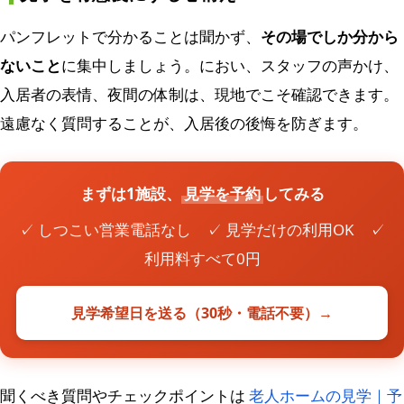
パンフレットで分かることは聞かず、
その場でしか分から
ないこと
に集中しましょう。におい、スタッフの声かけ、
入居者の表情、夜間の体制は、現地でこそ確認できます。
遠慮なく質問することが、入居後の後悔を防ぎます。
まずは1施設、
見学を予約
してみる
✓ しつこい営業電話なし ✓ 見学だけの利用OK ✓
利用料すべて0円
見学希望日を送る（30秒・電話不要）→
聞くべき質問やチェックポイントは
老人ホームの見学｜予