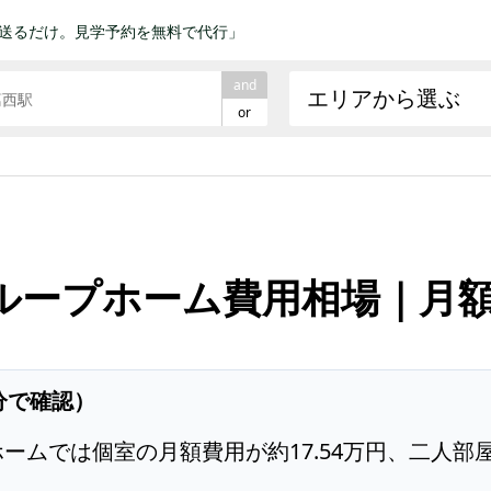
送るだけ。見学予約を無料で代行」
and
エリアから選ぶ
or
ループホーム費用相場｜月
分で確認）
ムでは個室の月額費用が約17.54万円、二人部屋が