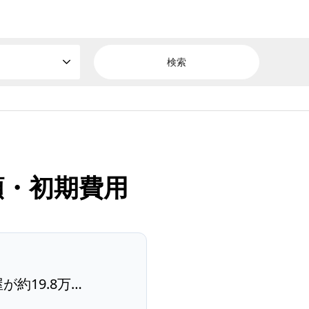
額・初期費用
約19.8万…