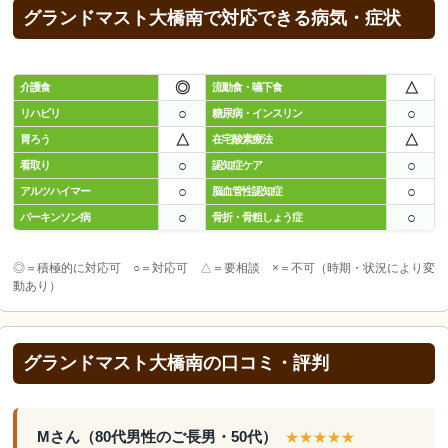
グランドマスト大橋南で対応できる病気・症状
◎
△
介護食
流動食・嚥下食
○
○
リハビリ
糖尿病・インスリン
△
△
胃ろう
在宅酸素療法
○
○
看取り
認知症ケア
○
○
アルツハイマー
脳血管性認知症
○
○
パーキンソン病
骨折・骨粗しょう症
◎＝積極的に対応可 ○＝対応可 △＝要相談 ×＝不可（時期・状況により変
動あり）
グランドマスト大橋南の口コミ・評判
Mさん（80代男性のご長男・50代）
★★★★★