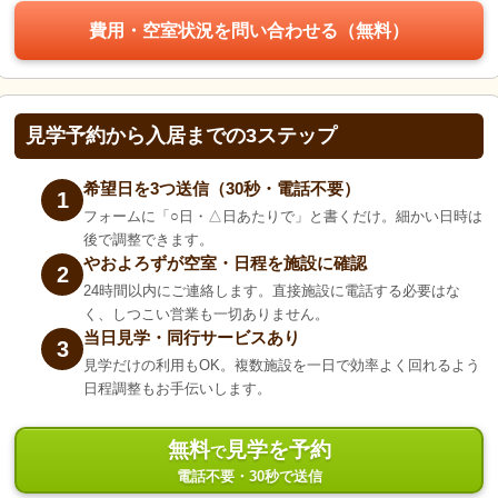
費用・空室状況を問い合わせる（無料）
見学予約から入居までの3ステップ
希望日を3つ送信（30秒・電話不要）
1
フォームに「○日・△日あたりで」と書くだけ。細かい日時は
後で調整できます。
やおよろずが空室・日程を施設に確認
2
24時間以内にご連絡します。直接施設に電話する必要はな
く、しつこい営業も一切ありません。
当日見学・同行サービスあり
3
見学だけの利用もOK。複数施設を一日で効率よく回れるよう
日程調整もお手伝いします。
無料
見学を予約
で
電話不要・30秒で送信