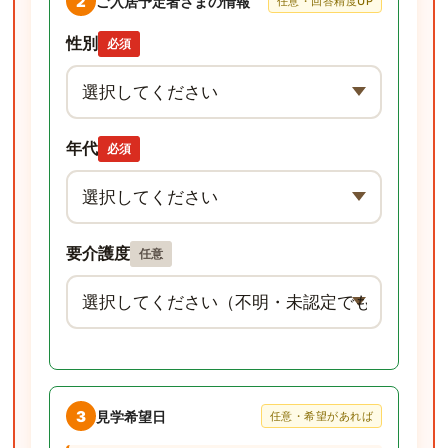
2
ご入居予定者さまの情報
任意・回答精度UP
性別
必須
年代
必須
要介護度
任意
3
見学希望日
任意・希望があれば