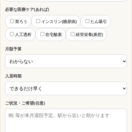
必要な医療ケア(あれば)
胃ろう
インスリン(糖尿病)
たん吸引
人工透析
在宅酸素
経管栄養(鼻腔)
月額予算
入居時期
ご状況・ご希望(任意)