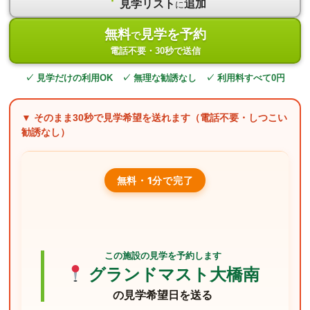
見学リスト
追加
に
無料
見学を予約
で
電話不要・30秒で送信
✓ 見学だけの利用OK ✓ 無理な勧誘なし ✓ 利用料すべて0円
▼ そのまま
30秒
で見学希望を送れます（電話不要・しつこい
勧誘なし）
無料・1分で完了
この施設の見学を予約します
グランドマスト大橋南
の見学希望日を送る