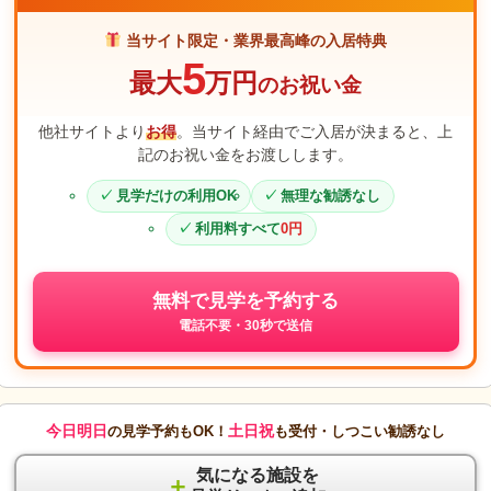
当サイト限定・業界最高峰の入居特典
5
最大
万円
のお祝い金
他社サイトより
お得
。当サイト経由でご入居が決まると、上
記のお祝い金をお渡しします。
見学だけの利用OK
無理な勧誘なし
利用料すべて
0円
無料で見学を予約する
電話不要・30秒で送信
今日明日
土日祝
の見学予約もOK！
も受付・しつこい勧誘なし
気になる施設を
＋