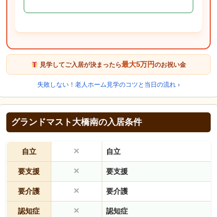
最大5万円
見学してご入居が決まったら
のお祝い金
失敗しない！老人ホーム見学のコツと当日の流れ ›
グランドマスト大橋南の入居条件
×
自立
自立
×
要支援
要支援
×
要介護
要介護
×
認知症
認知症