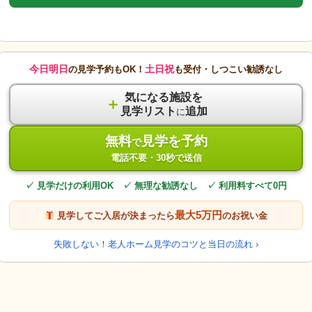
今日明日
土日祝
の見学予約もOK！
も受付・しつこい勧誘なし
気になる施設を
＋
見学リスト
追加
に
無料
見学を予約
で
電話不要・30秒で送信
✓ 見学だけの利用OK ✓ 無理な勧誘なし ✓ 利用料すべて0円
最大5万円
見学してご入居が決まったら
のお祝い金
失敗しない！老人ホーム見学のコツと当日の流れ ›