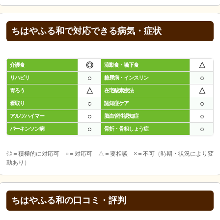
ちはやふる和で対応できる病気・症状
◎
△
介護食
流動食・嚥下食
○
○
リハビリ
糖尿病・インスリン
△
△
胃ろう
在宅酸素療法
○
○
看取り
認知症ケア
○
○
アルツハイマー
脳血管性認知症
○
○
パーキンソン病
骨折・骨粗しょう症
◎＝積極的に対応可 ○＝対応可 △＝要相談 ×＝不可（時期・状況により変
動あり）
ちはやふる和の口コミ・評判