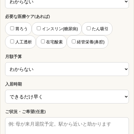
必要な医療ケア(あれば)
胃ろう
インスリン(糖尿病)
たん吸引
人工透析
在宅酸素
経管栄養(鼻腔)
月額予算
入居時期
ご状況・ご希望(任意)