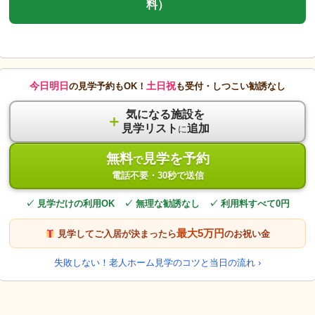
料）
今日明日
土日祝
の見学予約もOK！
も受付・しつこい勧誘なし
気になる施設を
＋
見学リスト
追加
に
無料
見学を予約
で
電話不要・30秒で送信
✓ 見学だけの利用OK ✓ 無理な勧誘なし ✓ 利用料すべて0円
最大5万円
見学してご入居が決まったら
のお祝い金
失敗しない！老人ホーム見学のコツと当日の流れ ›