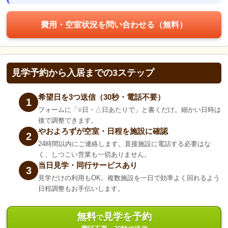
費用・空室状況を問い合わせる（無料）
見学予約から入居までの3ステップ
希望日を3つ送信（30秒・電話不要）
1
フォームに「○日・△日あたりで」と書くだけ。細かい日時は
後で調整できます。
やおよろずが空室・日程を施設に確認
2
24時間以内にご連絡します。直接施設に電話する必要はな
く、しつこい営業も一切ありません。
当日見学・同行サービスあり
3
見学だけの利用もOK。複数施設を一日で効率よく回れるよう
日程調整もお手伝いします。
無料
見学を予約
で