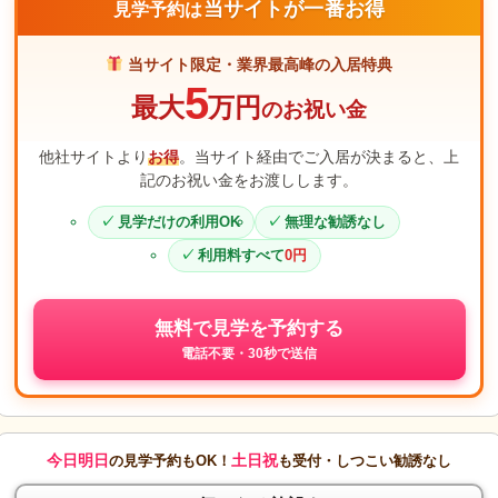
当サイトが一番お得
見学予約は
当サイト限定・業界最高峰の入居特典
5
最大
万円
のお祝い金
他社サイトより
お得
。当サイト経由でご入居が決まると、上
記のお祝い金をお渡しします。
見学だけの利用OK
無理な勧誘なし
利用料すべて
0円
無料で見学を予約する
電話不要・30秒で送信
今日明日
土日祝
の見学予約もOK！
も受付・しつこい勧誘なし