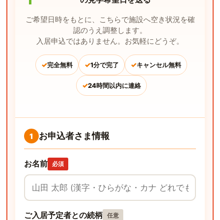
ご希望日時をもとに、こちらで施設へ空き状況を確
認のうえ調整します。
入居申込ではありません。お気軽にどうぞ。
✓
✓
✓
完全無料
1分で完了
キャンセル無料
✓
24時間以内に連絡
お申込者さま情報
1
お名前
必須
ご入居予定者との続柄
任意