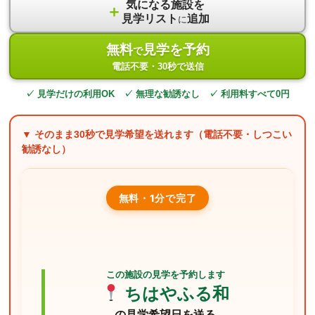
気になる施設を
＋
見学リスト
追加
に
無料
見学を予約
で
電話不要・30秒で送信
✓ 見学だけの利用OK ✓ 無理な勧誘なし ✓ 利用料すべて0円
▼ そのまま
30秒
で見学希望を送れます（電話不要・しつこい
勧誘なし）
無料・1分で完了
この施設の見学を予約します
ちはやふる和
の見学希望日を送る