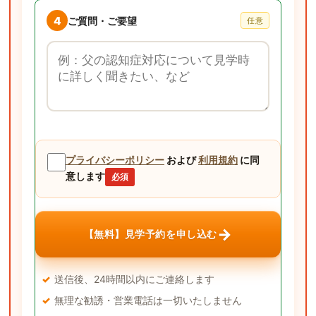
4
ご質問・ご要望
任意
ご質問・ご要望
プライバシーポリシー
および
利用規約
に同
意します
必須
→
【無料】見学予約を申し込む
送信後、24時間以内にご連絡します
無理な勧誘・営業電話は一切いたしません