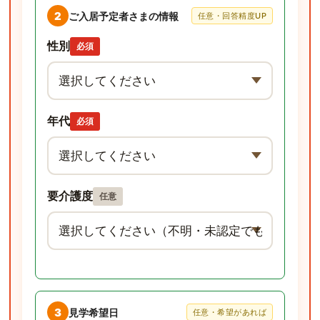
2
ご入居予定者さまの情報
任意・回答精度UP
性別
必須
年代
必須
要介護度
任意
3
見学希望日
任意・希望があれば