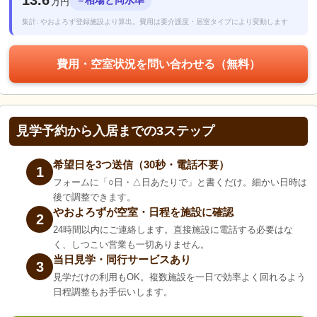
13.6
＝
万円
集計: やおよろず登録施設より算出。費用は要介護度・居室タイプにより変動します
費用・空室状況を問い合わせる（無料）
見学予約から入居までの3ステップ
希望日を3つ送信（30秒・電話不要）
1
フォームに「○日・△日あたりで」と書くだけ。細かい日時は
後で調整できます。
やおよろずが空室・日程を施設に確認
2
24時間以内にご連絡します。直接施設に電話する必要はな
く、しつこい営業も一切ありません。
当日見学・同行サービスあり
3
見学だけの利用もOK。複数施設を一日で効率よく回れるよう
日程調整もお手伝いします。