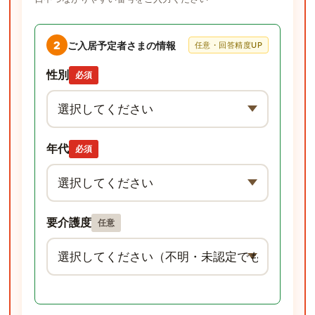
2
ご入居予定者さまの情報
任意・回答精度UP
性別
必須
年代
必須
要介護度
任意