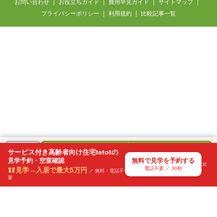
お問い合わせ
お役立ちガイド
費用早見ガイド
サイトマップ
プライバシーポリシー
利用規約
比較記事一覧
無料
＋
サービス付き高齢者向け住宅tetotの
で
見学予約・空室確認
無料で見学を予約する
気になる
×
見学を予約
電話不要 ／ 30秒
見学→入居で最大5万円
リスト
／ 無料・電話不
要
電話不要・30秒で送信