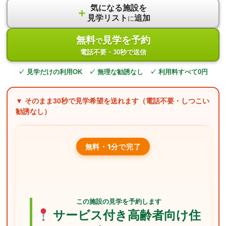
気になる施設を
＋
見学リスト
追加
に
無料
見学を予約
で
電話不要・30秒で送信
✓ 見学だけの利用OK ✓ 無理な勧誘なし ✓ 利用料すべて0円
▼ そのまま
30秒
で見学希望を送れます（電話不要・しつこい
勧誘なし）
無料・1分で完了
この施設の見学を予約します
サービス付き高齢者向け住