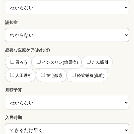
認知症
必要な医療ケア(あれば)
胃ろう
インスリン(糖尿病)
たん吸引
人工透析
在宅酸素
経管栄養(鼻腔)
月額予算
入居時期