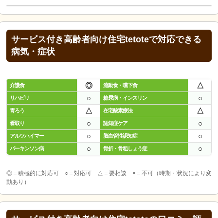
サービス付き高齢者向け住宅tetoteで対応できる
病気・症状
◎
△
介護食
流動食・嚥下食
○
○
リハビリ
糖尿病・インスリン
△
△
胃ろう
在宅酸素療法
○
○
看取り
認知症ケア
○
○
アルツハイマー
脳血管性認知症
○
○
パーキンソン病
骨折・骨粗しょう症
◎＝積極的に対応可 ○＝対応可 △＝要相談 ×＝不可（時期・状況により変
動あり）