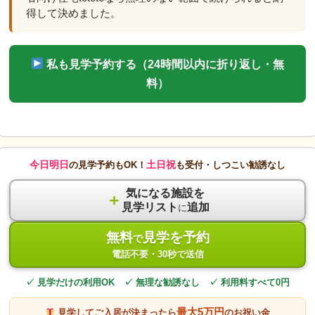
得して決めました。
私も見学予約する（24時間以内に折り返し・無
料）
今日明日
土日祝
の見学予約もOK！
も受付・しつこい勧誘なし
気になる施設を
＋
見学リスト
追加
に
無料
見学を予約
で
電話不要・30秒で送信
✓ 見学だけの利用OK ✓ 無理な勧誘なし ✓ 利用料すべて0円
最大5万円
見学してご入居が決まったら
のお祝い金