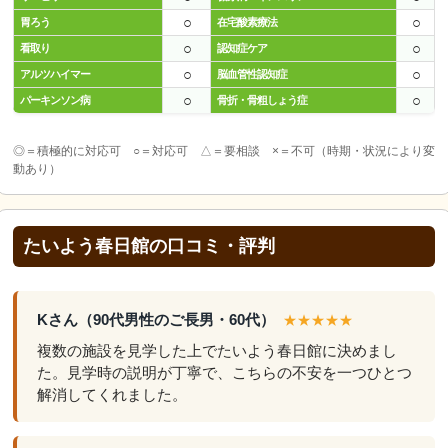
○
○
胃ろう
在宅酸素療法
○
○
看取り
認知症ケア
○
○
アルツハイマー
脳血管性認知症
○
○
パーキンソン病
骨折・骨粗しょう症
◎＝積極的に対応可 ○＝対応可 △＝要相談 ×＝不可（時期・状況により変
動あり）
たいよう春日館の口コミ・評判
Kさん（90代男性のご長男・60代）
★★★★★
複数の施設を見学した上でたいよう春日館に決めまし
た。見学時の説明が丁寧で、こちらの不安を一つひとつ
解消してくれました。