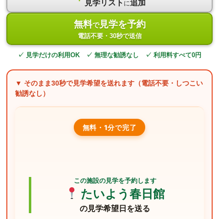
見学リスト
追加
に
無料
見学を予約
で
電話不要・30秒で送信
✓ 見学だけの利用OK ✓ 無理な勧誘なし ✓ 利用料すべて0円
▼ そのまま
30秒
で見学希望を送れます（電話不要・しつこい
勧誘なし）
無料・1分で完了
この施設の見学を予約します
たいよう春日館
の見学希望日を送る