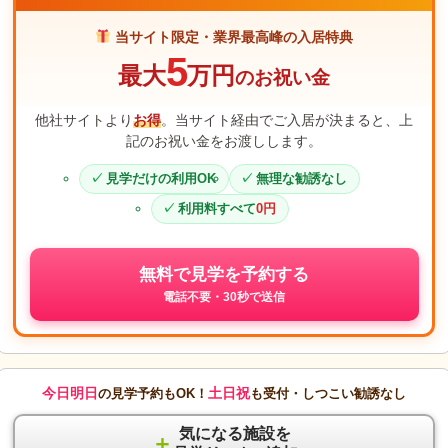
当サイト限定・業界最高峰の入居特典
5
最大
万円
のお祝い金
他社サイトより
お得
。当サイト経由でご入居が決まると、上
記のお祝い金をお渡しします。
見学だけの利用OK
無理な勧誘なし
利用料すべて
0円
無料で見学を予約する
電話不要・30秒で送信
今日明日
土日祝
の見学予約もOK！
も受付・しつこい勧誘なし
気になる施設を
＋