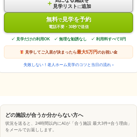
気になる施設を
＋
見学リスト
追加
に
無料
見学を予約
で
電話不要・30秒で送信
✓ 見学だけの利用OK ✓ 無理な勧誘なし ✓ 利用料すべて0円
最大5万円
見学してご入居が決まったら
のお祝い金
失敗しない！老人ホーム見学のコツと当日の流れ ›
どの施設が合うか分からない方へ
状況を送ると、24時間以内にAIが「合う施設 最大3件+合う理由」
をメールでお返しします。