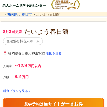
老人ホーム見学予約センター
福岡県
春日市
たいよう春日館
たいよう春日館
8月3日更新
住宅型有料老人ホーム
福岡県春日市天神山3-22
地図を見る
12.9
〜
万円以内
入居時
8.2
万円
月額
料金プランを見る ›
当サイトが一番お得
見学予約は