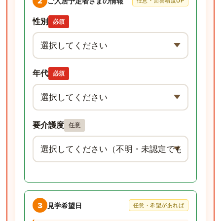
2
ご入居予定者さまの情報
任意・回答精度UP
性別
必須
年代
必須
要介護度
任意
3
見学希望日
任意・希望があれば