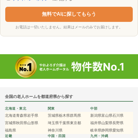
無料でAIに探してもらう
お電話は一切いたしません。結果はメールのみでお届けします。
全国の老人ホームを都道府県から探す
北海道・東北
関東
中部
北海道
青森県
岩手県
茨城県
栃木県
群馬県
新潟県
富山県
石川県
宮城県
秋田県
山形県
埼玉県
千葉県
東京都
福井県
山梨県
長野県
福島県
神奈川県
岐阜県
静岡県
愛知県
近畿
中国・四国
九州・沖縄