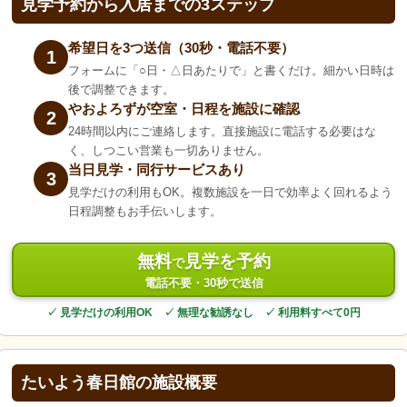
見学予約から入居までの3ステップ
希望日を3つ送信（30秒・電話不要）
1
フォームに「○日・△日あたりで」と書くだけ。細かい日時は
後で調整できます。
やおよろずが空室・日程を施設に確認
2
24時間以内にご連絡します。直接施設に電話する必要はな
く、しつこい営業も一切ありません。
当日見学・同行サービスあり
3
見学だけの利用もOK。複数施設を一日で効率よく回れるよう
日程調整もお手伝いします。
無料
見学を予約
で
電話不要・30秒で送信
✓ 見学だけの利用OK ✓ 無理な勧誘なし ✓ 利用料すべて0円
たいよう春日館の施設概要