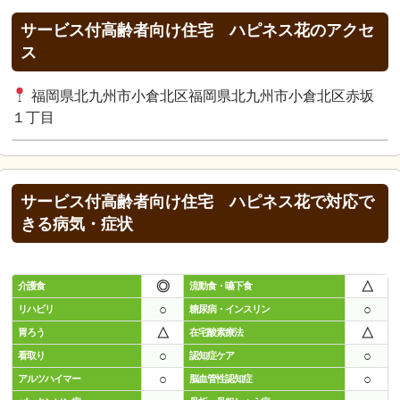
サービス付高齢者向け住宅 ハピネス花のアクセ
ス
福岡県北九州市小倉北区福岡県北九州市小倉北区赤坂
１丁目
サービス付高齢者向け住宅 ハピネス花で対応で
きる病気・症状
◎
△
介護食
流動食・嚥下食
○
○
リハビリ
糖尿病・インスリン
△
△
胃ろう
在宅酸素療法
○
○
看取り
認知症ケア
○
○
アルツハイマー
脳血管性認知症