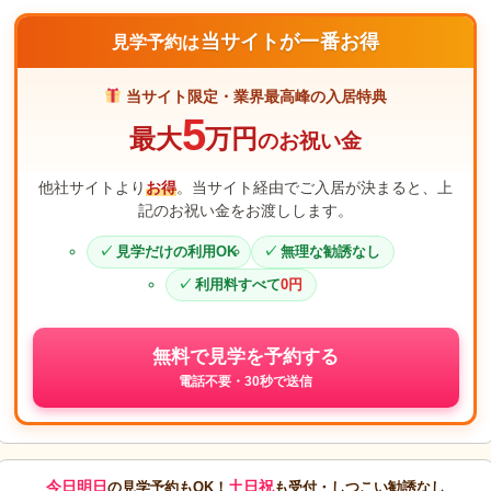
当サイトが一番お得
見学予約は
当サイト限定・業界最高峰の入居特典
5
最大
万円
のお祝い金
他社サイトより
お得
。当サイト経由でご入居が決まると、上
記のお祝い金をお渡しします。
見学だけの利用OK
無理な勧誘なし
利用料すべて
0円
無料で見学を予約する
電話不要・30秒で送信
今日明日
土日祝
の見学予約もOK！
も受付・しつこい勧誘なし