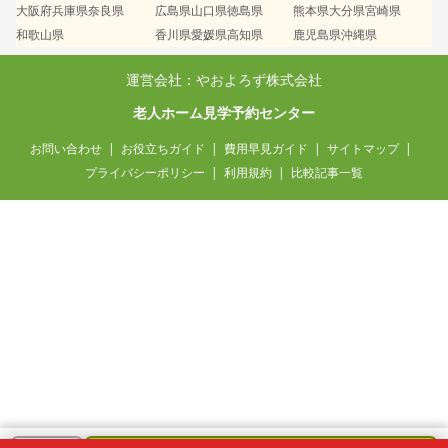
大阪府
兵庫県
奈良県
広島県
山口県
徳島県
熊本県
大分県
宮崎県
和歌山県
香川県
愛媛県
高知県
鹿児島県
沖縄県
運営会社：やおよろず株式会社
老人ホーム見学予約センター
お問い合わせ
お役立ちガイド
費用早見ガイド
サイトマップ
プライバシーポリシー
利用規約
比較記事一覧
大阪府 / 60代・男性
特養の空き待ちについて質問しました
12分前