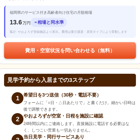
福岡県のサービス付き高齢者向け住宅の月額相場
13.6
相場と同水準
＝
万円
集計: やおよろず登録施設より算出。費用は要介護度・居室タイプにより変動します
費用・空室状況を問い合わせる（無料）
見学予約から入居までの3ステップ
希望日を3つ送信（30秒・電話不要）
1
フォームに「○日・△日あたりで」と書くだけ。細かい日時は
後で調整できます。
やおよろずが空室・日程を施設に確認
2
24時間以内にご連絡します。直接施設に電話する必要はな
く、しつこい営業も一切ありません。
当日見学・同行サービスあり