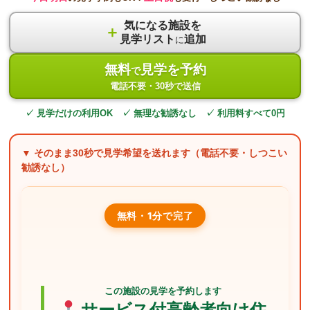
気になる施設を
＋
見学リスト
追加
に
無料
見学を予約
で
電話不要・30秒で送信
✓ 見学だけの利用OK ✓ 無理な勧誘なし ✓ 利用料すべて0円
▼ そのまま
30秒
で見学希望を送れます（電話不要・しつこい
勧誘なし）
無料・1分で完了
この施設の見学を予約します
サービス付高齢者向け住