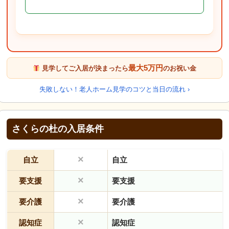
最大5万円
見学してご入居が決まったら
のお祝い金
失敗しない！老人ホーム見学のコツと当日の流れ ›
さくらの杜の入居条件
×
自立
自立
×
要支援
要支援
×
要介護
要介護
×
認知症
認知症