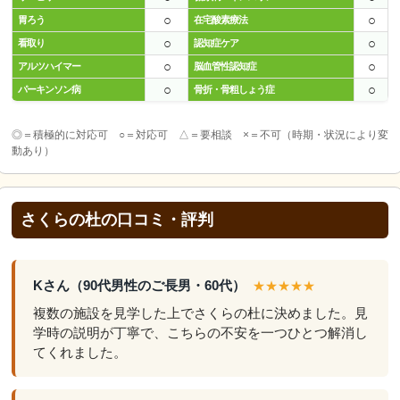
○
○
胃ろう
在宅酸素療法
○
○
看取り
認知症ケア
○
○
アルツハイマー
脳血管性認知症
○
○
パーキンソン病
骨折・骨粗しょう症
◎＝積極的に対応可 ○＝対応可 △＝要相談 ×＝不可（時期・状況により変
動あり）
さくらの杜の口コミ・評判
Kさん（90代男性のご長男・60代）
★★★★★
複数の施設を見学した上でさくらの杜に決めました。見
学時の説明が丁寧で、こちらの不安を一つひとつ解消し
てくれました。