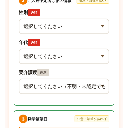
2
ご入居予定者さまの情報
任意・回答精度UP
性別
必須
年代
必須
要介護度
任意
3
見学希望日
任意・希望があれば