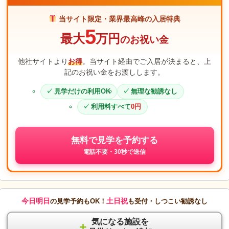
当サイト限定・業界最高峰の入居特典
5
最大
万円
のお祝い金
他社サイトより
お得
。当サイト経由でご入居が決まると、上
記のお祝い金をお渡しします。
見学だけの利用OK
無理な勧誘なし
利用料すべて
0円
無料で見学を予約する
電話不要・30秒で送信
今日明日
土日祝
の見学予約もOK！
も受付・しつこい勧誘なし
気になる施設を
＋