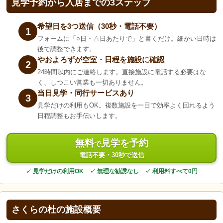
見学予約から入居までの3ステップ
希望日を3つ送信（30秒・電話不要）
1
フォームに「○日・△日あたりで」と書くだけ。細かい日時は
後で調整できます。
やおよろずが空室・日程を施設に確認
2
24時間以内にご連絡します。直接施設に電話する必要はな
く、しつこい営業も一切ありません。
当日見学・同行サービスあり
3
見学だけの利用もOK。複数施設を一日で効率よく回れるよう
日程調整もお手伝いします。
無料
見学を予約
で
電話不要・30秒で送信
✓ 見学だけの利用OK ✓ 無理な勧誘なし ✓ 利用料すべて0円
さくらの杜の施設概要