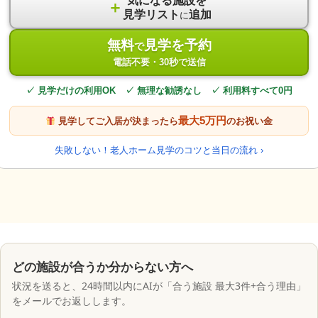
気になる施設を
＋
見学リスト
追加
に
無料
見学を予約
で
電話不要・30秒で送信
✓ 見学だけの利用OK ✓ 無理な勧誘なし ✓ 利用料すべて0円
最大5万円
見学してご入居が決まったら
のお祝い金
失敗しない！老人ホーム見学のコツと当日の流れ ›
どの施設が合うか分からない方へ
状況を送ると、24時間以内にAIが「合う施設 最大3件+合う理由」
をメールでお返しします。