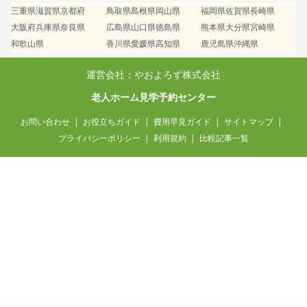
三重県
滋賀県
京都府
鳥取県
島根県
岡山県
福岡県
佐賀県
長崎県
大阪府
兵庫県
奈良県
広島県
山口県
徳島県
熊本県
大分県
宮崎県
和歌山県
香川県
愛媛県
高知県
鹿児島県
沖縄県
運営会社：やおよろず株式会社
老人ホーム見学予約センター
お問い合わせ
お役立ちガイド
費用早見ガイド
サイトマップ
プライバシーポリシー
利用規約
比較記事一覧
愛知県 / 60代・男性
要介護3の父の入居先を探しています