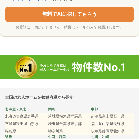
無料でAIに探してもらう
お電話は一切いたしません。結果はメールのみでお届けします。
全国の老人ホームを都道府県から探す
北海道・東北
関東
中部
北海道
青森県
岩手県
茨城県
栃木県
群馬県
新潟県
富山県
石川県
宮城県
秋田県
山形県
埼玉県
千葉県
東京都
福井県
山梨県
長野県
福島県
神奈川県
岐阜県
静岡県
愛知県
近畿
中国・四国
九州・沖縄