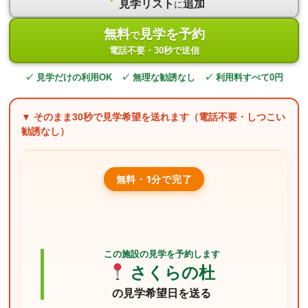
見学リスト
追加
に
無料
見学を予約
で
電話不要・30秒で送信
✓ 見学だけの利用OK ✓ 無理な勧誘なし ✓ 利用料すべて0円
▼ そのまま
30秒
で見学希望を送れます（電話不要・しつこい
勧誘なし）
無料・1分で完了
この施設の見学を予約します
さくらの杜
の見学希望日を送る