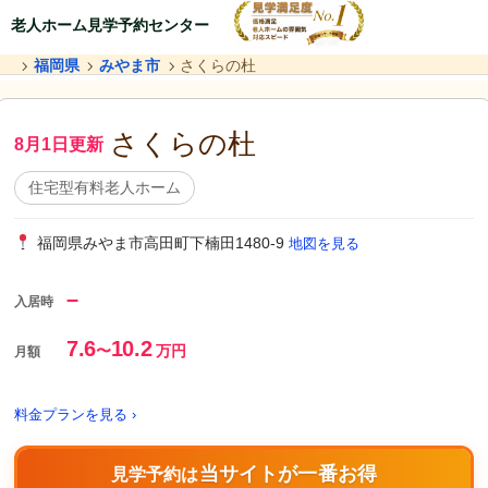
老人ホーム見学予約センター
福岡県
みやま市
さくらの杜
さくらの杜
8月1日更新
住宅型有料老人ホーム
福岡県みやま市高田町下楠田1480-9
地図を見る
–
入居時
7.6
10.2
〜
万円
月額
料金プランを見る ›
当サイトが一番お得
見学予約は