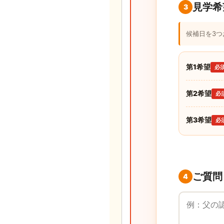
見学希
3
候補日を3
第1希望
必
第2希望
必
第3希望
必
ご質問
4
ご質問・ご要