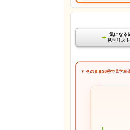
気になる
＋
見学リス
▼ そのまま
30秒
で見学希