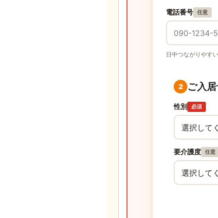
電話番号
任意
日中つながりやす
ご入居
2
性別
必須
要介護度
任意