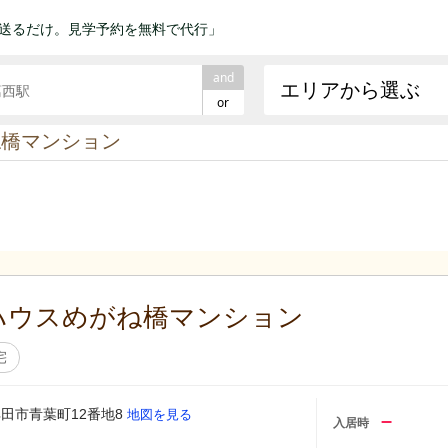
送るだけ。見学予約を無料で代行」
and
エリアから選ぶ
or
ね橋マンション
ハウスめがね橋マンション
宅
田市青葉町12番地8
地図を見る
–
入居時