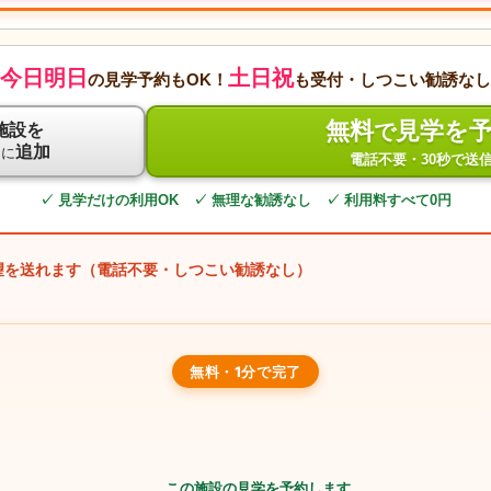
今日明日
土日祝
の見学予約もOK！
も受付・しつこい勧誘なし
無料
見学を
で
施設を
ト
追加
に
電話不要・30秒で送
✓ 見学だけの利用OK ✓ 無理な勧誘なし ✓ 利用料すべて0円
望を送れます（電話不要・しつこい勧誘なし）
無料・1分で完了
この施設の見学を予約します