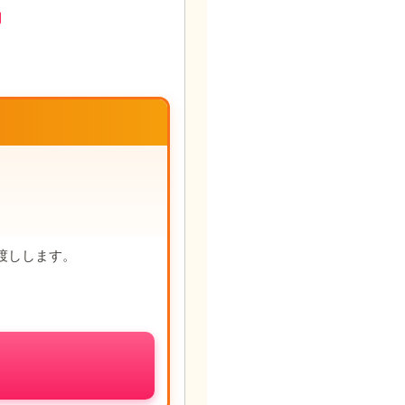
円
渡しします。