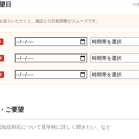
望日
任
つお送りいただくと、施設との日程調整がスムーズです。
須
須
須
・ご要望
望