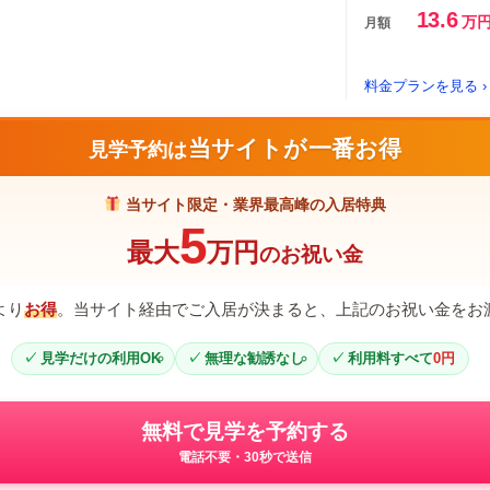
13.6
万
月額
料金プランを見る ›
当サイトが一番お得
見学予約は
当サイト限定・業界最高峰の入居特典
5
最大
万円
のお祝い金
より
お得
。当サイト経由でご入居が決まると、上記のお祝い金をお
見学だけの利用OK
無理な勧誘なし
利用料すべて
0円
無料で見学を予約する
電話不要・30秒で送信