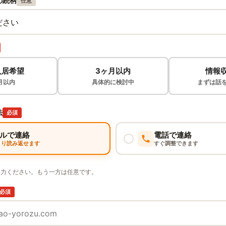
の続柄
任意
入居希望
3ヶ月以内
情報
月以内
具体的に検討中
まずは話
法
必須
ルで連絡
電話で連絡
くり読み返せます
すぐ調整できます
入力ください。もう一方は任意です。
必須