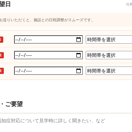
望日
任
つお送りいただくと、施設との日程調整がスムーズです。
須
須
須
・ご要望
望