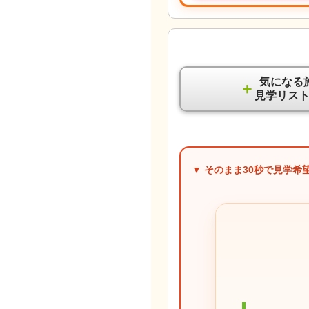
気になる
＋
見学リス
▼ そのまま
30秒
で見学希