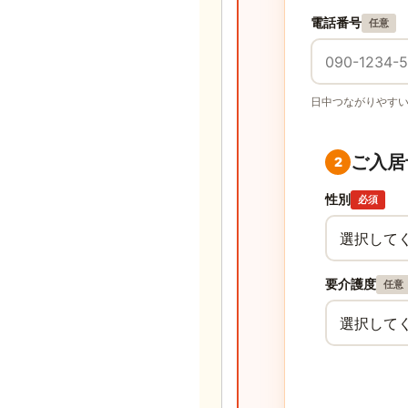
電話番号
任意
日中つながりやす
ご入居
2
性別
必須
要介護度
任意