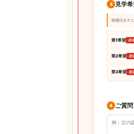
見学希
3
候補日を3
第1希望
必
第2希望
必
第3希望
必
ご質問
4
ご質問・ご要