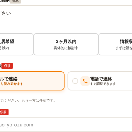
の続柄
任意
入居希望
3ヶ月以内
情報
月以内
具体的に検討中
まずは話
法
必須
ルで連絡
電話で連絡
くり読み返せます
すぐ調整できます
入力ください。もう一方は任意です。
必須