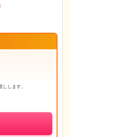
円
渡しします。