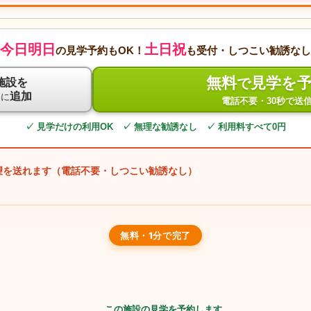
今日明日
土日祝
の見学予約もOK！
も受付・しつこい勧誘なし
無料
見学を
で
施設を
ト
追加
に
電話不要・30秒で送
✓ 見学だけの利用OK ✓ 無理な勧誘なし ✓ 利用料すべて0円
望を送れます（電話不要・しつこい勧誘なし）
無料・1分で完了
この施設の見学を予約します