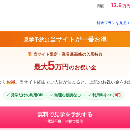
13.6
万
月額
料金プランを見る ›
当サイトが一番お得
見学予約は
当サイト限定・業界最高峰の入居特典
5
最大
万円
のお祝い金
より
お得
。当サイト経由でご入居が決まると、上記のお祝い金をお
見学だけの利用OK
無理な勧誘なし
利用料すべて
0円
無料で見学を予約する
電話不要・30秒で送信