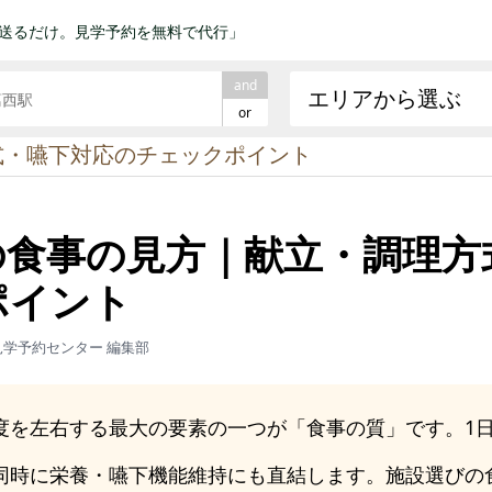
送るだけ。見学予約を無料で代行」
and
エリアから選ぶ
or
式・嚥下対応のチェックポイント
の食事の見方｜献立・調理方
ポイント
見学予約センター 編集部
を左右する最大の要素の一つが「食事の質」です。1日3
同時に栄養・嚥下機能維持にも直結します。施設選びの