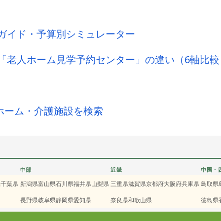
ガイド・予算別シミュレーター
「老人ホーム見学予約センター」の違い（6軸比較
人ホーム・介護施設を検索
中部
近畿
中国・
県
千葉県
新潟県
富山県
石川県
福井県
山梨県
三重県
滋賀県
京都府
大阪府
兵庫県
鳥取県
長野県
岐阜県
静岡県
愛知県
奈良県
和歌山県
徳島県