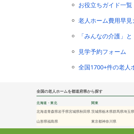
お役立ちガイド一覧
老人ホーム費用早見
「みんなの介護」と
見学予約フォーム
全国1700+件の老
全国の老人ホームを都道府県から探す
北海道・東北
関東
北海道
青森県
岩手県
宮城県
秋田県
茨城県
栃木県
群馬県
埼玉
山形県
福島県
東京都
神奈川県