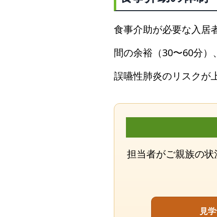
食事介助が必要な入居
間の余裕（30〜60分
誤嚥性肺炎のリスクが
担当者がご親族の状
見学