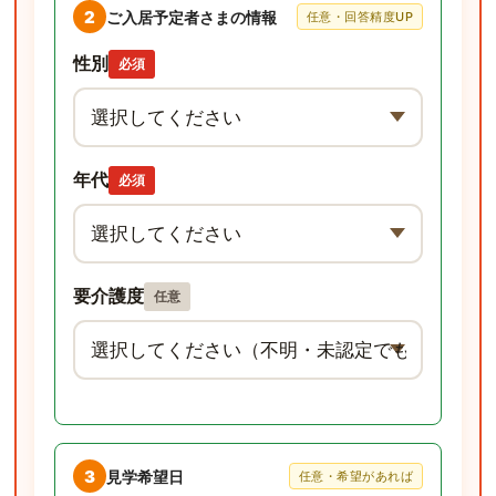
2
ご入居予定者さまの情報
任意・回答精度UP
性別
必須
年代
必須
要介護度
任意
3
見学希望日
任意・希望があれば