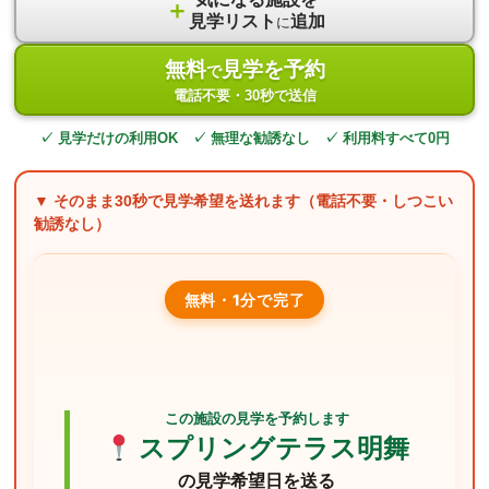
＋
見学リスト
追加
に
無料
見学を予約
で
電話不要・30秒で送信
✓ 見学だけの利用OK ✓ 無理な勧誘なし ✓ 利用料すべて0円
▼ そのまま
30秒
で見学希望を送れます（電話不要・しつこい
勧誘なし）
無料・1分で完了
この施設の見学を予約します
スプリングテラス明舞
の見学希望日を送る