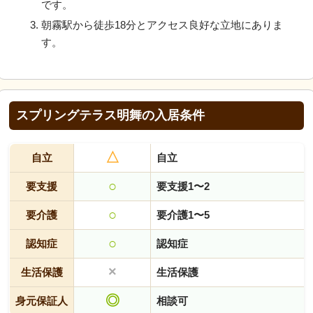
です。
朝霧駅から徒歩18分とアクセス良好な立地にありま
す。
スプリングテラス明舞の入居条件
△
自立
自立
○
要支援
要支援1〜2
○
要介護
要介護1〜5
○
認知症
認知症
×
生活保護
生活保護
◎
身元保証人
相談可