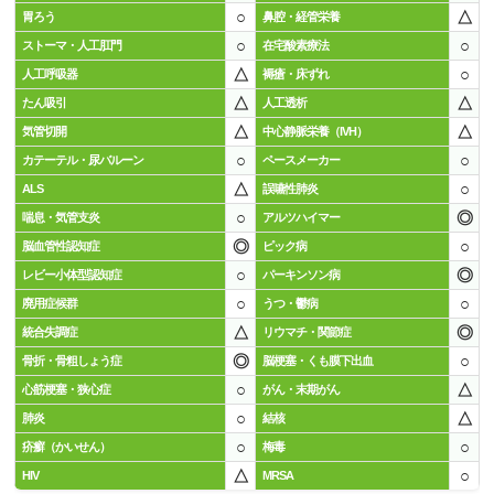
○
△
胃ろう
鼻腔・経管栄養
○
○
ストーマ・人工肛門
在宅酸素療法
△
○
人工呼吸器
褥瘡・床ずれ
△
△
たん吸引
人工透析
△
△
気管切開
中心静脈栄養（IVH）
○
○
カテーテル・尿バルーン
ペースメーカー
△
○
ALS
誤嚥性肺炎
○
◎
喘息・気管支炎
アルツハイマー
◎
○
脳血管性認知症
ピック病
○
◎
レビー小体型認知症
パーキンソン病
○
○
廃用症候群
うつ・鬱病
△
◎
統合失調症
リウマチ・関節症
◎
○
骨折・骨粗しょう症
脳梗塞・くも膜下出血
○
△
心筋梗塞・狭心症
がん・末期がん
○
△
肺炎
結核
○
○
疥癬（かいせん）
梅毒
△
○
HIV
MRSA