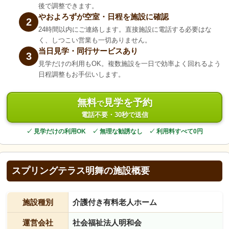
後で調整できます。
やおよろずが空室・日程を施設に確認
2
24時間以内にご連絡します。直接施設に電話する必要はな
く、しつこい営業も一切ありません。
当日見学・同行サービスあり
3
見学だけの利用もOK。複数施設を一日で効率よく回れるよう
日程調整もお手伝いします。
無料
見学を予約
で
電話不要・30秒で送信
✓ 見学だけの利用OK ✓ 無理な勧誘なし ✓ 利用料すべて0円
スプリングテラス明舞の施設概要
施設種別
介護付き有料老人ホーム
運営会社
社会福祉法人明和会