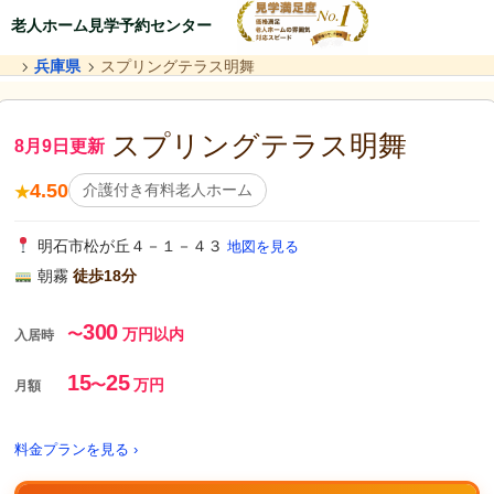
老人ホーム見学予約センター
兵庫県
スプリングテラス明舞
スプリングテラス明舞
8月9日更新
4.50
介護付き有料老人ホーム
★
明石市松が丘４－１－４３
地図を見る
朝霧
徒歩18分
300
〜
万円以内
入居時
15
25
〜
万円
月額
料金プランを見る ›