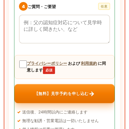
4
ご質問・ご要望
任意
ご質問・ご要望
プライバシーポリシー
および
利用規約
に同
意します
必須
→
【無料】見学予約を申し込む
送信後、24時間以内にご連絡します
無理な勧誘・営業電話は一切いたしません