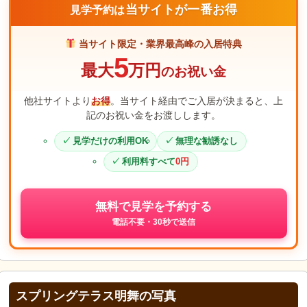
当サイトが一番お得
見学予約は
当サイト限定・業界最高峰の入居特典
5
最大
万円
のお祝い金
他社サイトより
お得
。当サイト経由でご入居が決まると、上
記のお祝い金をお渡しします。
見学だけの利用OK
無理な勧誘なし
利用料すべて
0円
無料で見学を予約する
電話不要・30秒で送信
スプリングテラス明舞の写真