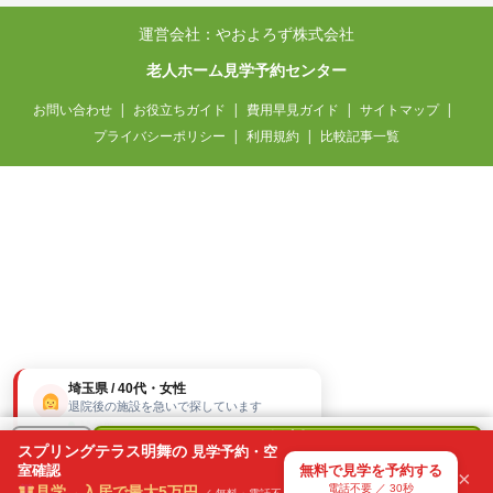
運営会社：やおよろず株式会社
老人ホーム見学予約センター
お問い合わせ
お役立ちガイド
費用早見ガイド
サイトマップ
プライバシーポリシー
利用規約
比較記事一覧
埼玉県 / 40代・女性
退院後の施設を急いで探しています
15分前
無料
＋
スプリングテラス明舞の
見学予約・空
で
室確認
無料で見学を予約する
気になる
×
見学を予約
電話不要 ／ 30秒
見学→入居で最大5万円