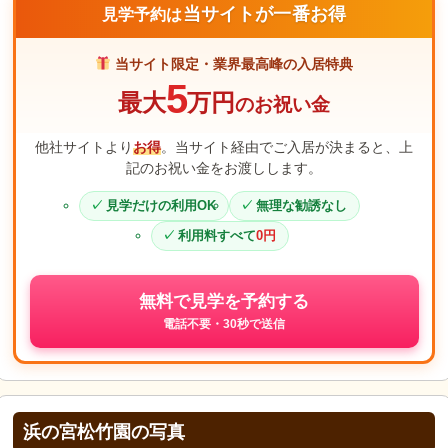
当サイトが一番お得
見学予約は
当サイト限定・業界最高峰の入居特典
5
最大
万円
のお祝い金
他社サイトより
お得
。当サイト経由でご入居が決まると、上
記のお祝い金をお渡しします。
見学だけの利用OK
無理な勧誘なし
利用料すべて
0円
無料で見学を予約する
電話不要・30秒で送信
浜の宮松竹園の写真