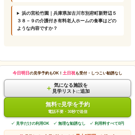
浜の宮松竹園｜兵庫県加古川市別府町新野辺５
３８－９の介護付き有料老人ホームの食事はどの
ような内容ですか？
今日明日
土日祝
の見学予約もOK！
も受付・しつこい勧誘なし
気になる施設を
＋
見学リスト
追加
に
無料
見学を予約
で
電話不要・30秒で送信
✓ 見学だけの利用OK ✓ 無理な勧誘なし ✓ 利用料すべて0円