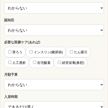
認知症
必要な医療ケア(あれば)
胃ろう
インスリン(糖尿病)
たん吸引
人工透析
在宅酸素
経管栄養(鼻腔)
月額予算
入居時期