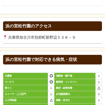
浜の宮松竹園のアクセス
兵庫県加古川市別府町新野辺５３８－９
浜の宮松竹園で対応できる病気・症状
◎
○
介護食
流動食・嚥下食
◎
○
リハビリ
糖尿病・インスリン
○
△
胃ろう
鼻腔・経管栄養
○
○
ストーマ・人工肛門
在宅酸素療法
△
○
人工呼吸器
褥瘡・床ずれ