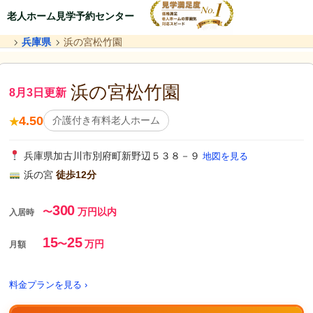
老人ホーム見学予約センター
兵庫県
浜の宮松竹園
浜の宮松竹園
8月3日更新
4.50
介護付き有料老人ホーム
★
兵庫県加古川市別府町新野辺５３８－９
地図を見る
浜の宮
徒歩12分
300
〜
万円以内
入居時
15
25
〜
万円
月額
料金プランを見る ›