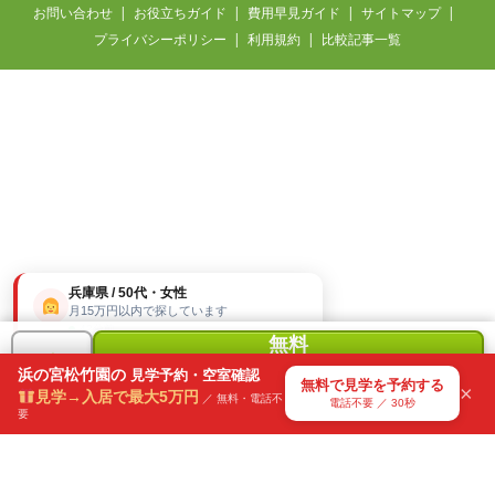
お問い合わせ
お役立ちガイド
費用早見ガイド
サイトマップ
プライバシーポリシー
利用規約
比較記事一覧
兵庫県 / 50代・女性
月15万円以内で探しています
42分前
無料
＋
で
浜の宮松竹園の
見学予約・空室確認
気になる
無料で見学を予約する
×
見学を予約
見学→入居で最大5万円
リスト
／ 無料・電話不
電話不要 ／ 30秒
要
電話不要・30秒で送信