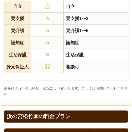
△
自立
自立
○
要支援
要支援1〜2
○
要介護
要介護1〜5
○
認知症
認知症
×
生活保護
生活保護
◎
身元保証人
相談可
※受け入れ可否は時期・状況により変わります。詳しくはお問い合わせくださ
い。
浜の宮松竹園の料金プラン