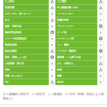
△
△
たん吸引
人工透析
△
△
気管切開
中心静脈栄養（IVH）
○
○
カテーテル・尿バルーン
ペースメーカー
△
○
ALS
誤嚥性肺炎
○
◎
喘息・気管支炎
アルツハイマー
◎
○
脳血管性認知症
ピック病
○
◎
レビー小体型認知症
パーキンソン病
○
○
廃用症候群
うつ・鬱病
△
◎
統合失調症
リウマチ・関節症
◎
○
骨折・骨粗しょう症
脳梗塞・くも膜下出血
○
△
心筋梗塞・狭心症
がん・末期がん
○
△
肺炎
結核
○
○
疥癬（かいせん）
梅毒
△
○
HIV
MRSA
◎＝積極的に対応可 ○＝対応可 △＝要相談 ×＝不可（時期・状況により変
動あり）