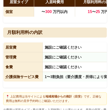
居室タイプ
入居時費用
月額利用料の目
個室
〜
300
万円以内
15
〜
25
万円
月額利用料の内訳
居室費
施設にご確認ください
管理費
施設にご確認ください
食費
施設にご確認ください
介護保険サービス費
1〜3割負担（要介護度・所得により変
上記費用は当サイトによる
地域相場からの推計（目安）
です。正確な
費用は無料の見学予約時にご確認いただけます。
※費用は居室タイプ・要介護度・入居時期により異なります。最新の空室・費