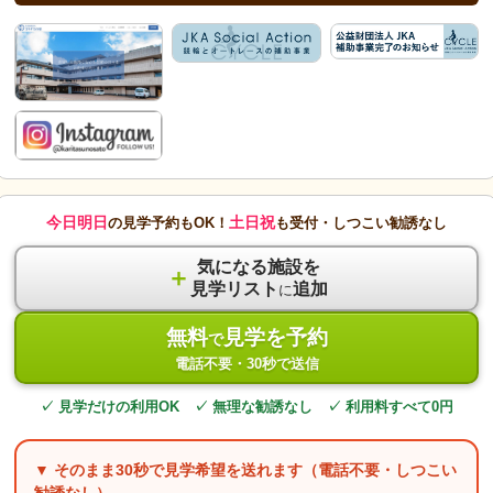
今日明日
土日祝
の見学予約もOK！
も受付・しつこい勧誘なし
気になる施設を
＋
見学リスト
追加
に
無料
見学を予約
で
電話不要・30秒で送信
✓ 見学だけの利用OK ✓ 無理な勧誘なし ✓ 利用料すべて0円
▼ そのまま
30秒
で見学希望を送れます（電話不要・しつこい