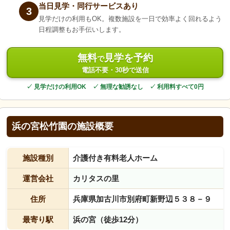
当日見学・同行サービスあり
3
見学だけの利用もOK。複数施設を一日で効率よく回れるよう
日程調整もお手伝いします。
無料
見学を予約
で
電話不要・30秒で送信
✓ 見学だけの利用OK ✓ 無理な勧誘なし ✓ 利用料すべて0円
浜の宮松竹園の施設概要
施設種別
介護付き有料老人ホーム
運営会社
カリタスの里
住所
兵庫県加古川市別府町新野辺５３８－９
最寄り駅
浜の宮（徒歩12分）