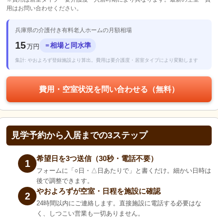
用はお問い合わせください。
兵庫県の介護付き有料老人ホームの月額相場
15
相場と同水準
＝
万円
集計: やおよろず登録施設より算出。費用は要介護度・居室タイプにより変動します
費用・空室状況を問い合わせる（無料）
見学予約から入居までの3ステップ
希望日を3つ送信（30秒・電話不要）
1
フォームに「○日・△日あたりで」と書くだけ。細かい日時は
後で調整できます。
やおよろずが空室・日程を施設に確認
2
24時間以内にご連絡します。直接施設に電話する必要はな
く、しつこい営業も一切ありません。