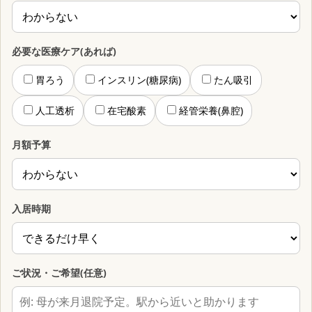
必要な医療ケア(あれば)
胃ろう
インスリン(糖尿病)
たん吸引
人工透析
在宅酸素
経管栄養(鼻腔)
月額予算
入居時期
ご状況・ご希望(任意)