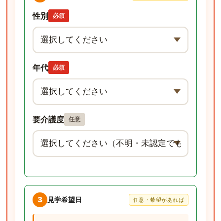
性別
必須
年代
必須
要介護度
任意
3
見学希望日
任意・希望があれば