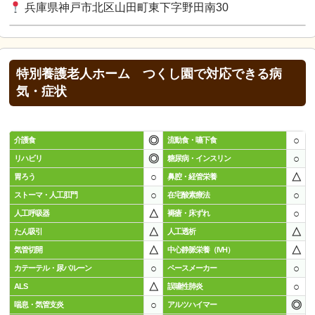
兵庫県神戸市北区山田町東下字野田南30
特別養護老人ホーム つくし園で対応できる病
気・症状
◎
○
介護食
流動食・嚥下食
◎
○
リハビリ
糖尿病・インスリン
○
△
胃ろう
鼻腔・経管栄養
○
○
ストーマ・人工肛門
在宅酸素療法
△
○
人工呼吸器
褥瘡・床ずれ
△
△
たん吸引
人工透析
△
△
気管切開
中心静脈栄養（IVH）
○
○
カテーテル・尿バルーン
ペースメーカー
△
○
ALS
誤嚥性肺炎
○
◎
喘息・気管支炎
アルツハイマー