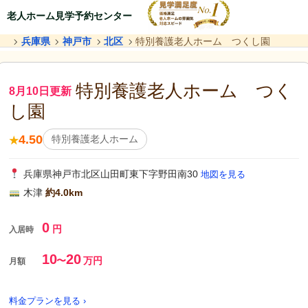
老人ホーム見学予約センター
兵庫県
神戸市
北区
特別養護老人ホーム つくし園
特別養護老人ホーム つく
8月10日更新
し園
4.50
特別養護老人ホーム
★
兵庫県神戸市北区山田町東下字野田南30
地図を見る
木津
約4.0km
0
円
入居時
10
20
〜
万円
月額
料金プランを見る ›