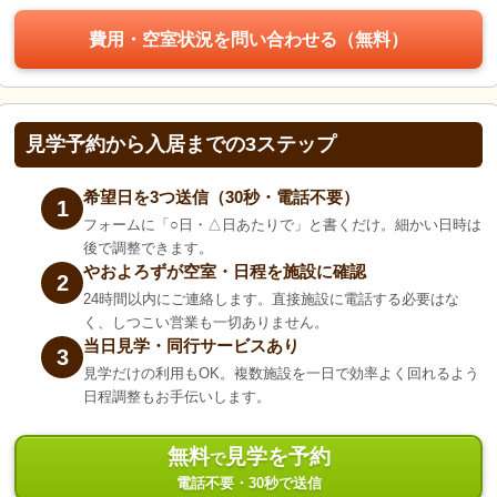
費用・空室状況を問い合わせる（無料）
見学予約から入居までの3ステップ
希望日を3つ送信（30秒・電話不要）
1
フォームに「○日・△日あたりで」と書くだけ。細かい日時は
後で調整できます。
やおよろずが空室・日程を施設に確認
2
24時間以内にご連絡します。直接施設に電話する必要はな
く、しつこい営業も一切ありません。
当日見学・同行サービスあり
3
見学だけの利用もOK。複数施設を一日で効率よく回れるよう
日程調整もお手伝いします。
無料
見学を予約
で
電話不要・30秒で送信