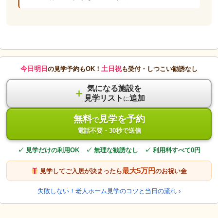
今日明日
土日祝
の見学予約もOK！
も受付・しつこい勧誘なし
気になる施設を
＋
見学リスト
追加
に
無料
見学を予約
で
電話不要・30秒で送信
✓ 見学だけの利用OK ✓ 無理な勧誘なし ✓ 利用料すべて0円
最大5万円
見学してご入居が決まったら
のお祝い金
失敗しない！老人ホーム見学のコツと当日の流れ ›