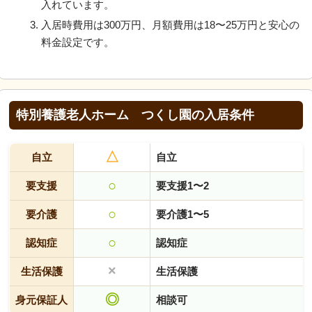
入れています。
入居時費用は300万円、月額費用は18〜25万円と安心の
料金設定です。
特別養護老人ホーム つくし園の入居条件
△
自立
自立
○
要支援
要支援1〜2
○
要介護
要介護1〜5
○
認知症
認知症
×
生活保護
生活保護
◎
身元保証人
相談可