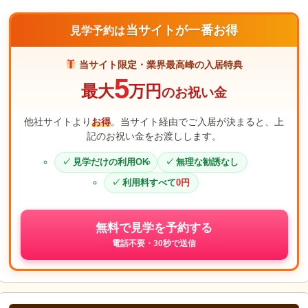
当サイトが一番お得
見学予約は
当サイト限定・業界最高峰の入居特典
5
最大
万円
のお祝い金
他社サイトより
お得
。当サイト経由でご入居が決まると、上
記のお祝い金をお渡しします。
見学だけの利用OK
無理な勧誘なし
利用料すべて
0円
無料で見学を予約する
電話不要・30秒で送信