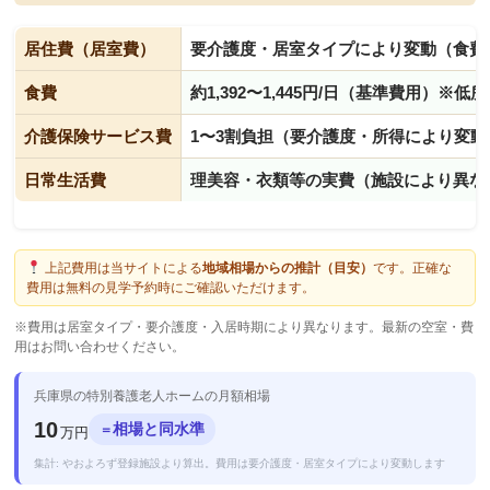
居住費（居室費）
要介護度・居室タイプにより変動（食費
食費
約1,392〜1,445円/日（基準費用）※
介護保険サービス費
1〜3割負担（要介護度・所得により変動
日常生活費
理美容・衣類等の実費（施設により異な
上記費用は当サイトによる
地域相場からの推計（目安）
です。正確な
費用は無料の見学予約時にご確認いただけます。
※費用は居室タイプ・要介護度・入居時期により異なります。最新の空室・費
用はお問い合わせください。
兵庫県の特別養護老人ホームの月額相場
10
相場と同水準
＝
万円
集計: やおよろず登録施設より算出。費用は要介護度・居室タイプにより変動します