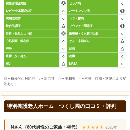
◎
○
脳血管性認知症
ピック病
○
◎
レビー小体型認知症
パーキンソン病
○
○
廃用症候群
うつ・鬱病
△
◎
統合失調症
リウマチ・関節症
◎
○
骨折・骨粗しょう症
脳梗塞・くも膜下出血
○
△
心筋梗塞・狭心症
がん・末期がん
○
△
肺炎
結核
○
○
疥癬（かいせん）
梅毒
△
○
HIV
MRSA
◎＝積極的に対応可 ○＝対応可 △＝要相談 ×＝不可（時期・状況により変
動あり）
特別養護老人ホーム つくし園の口コミ・評判
Nさん（80代男性のご家族・40代）
★★★★★
2025年