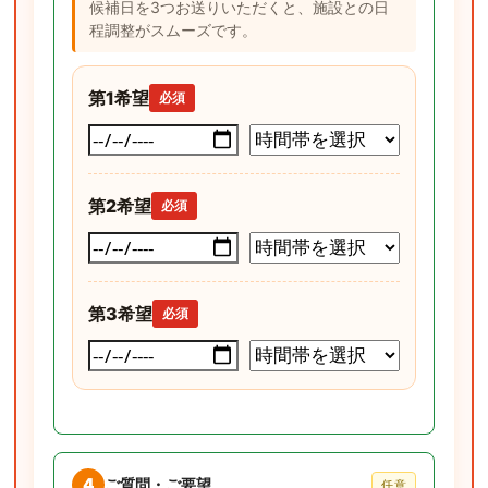
候補日を3つお送りいただくと、施設との日
程調整がスムーズです。
第1希望
必須
第2希望
必須
第3希望
必須
4
ご質問・ご要望
任意