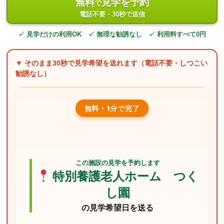
無料
見学を予約
で
電話不要・30秒で送信
✓ 見学だけの利用OK ✓ 無理な勧誘なし ✓ 利用料すべて0円
▼ そのまま
30秒
で見学希望を送れます（電話不要・しつこい
勧誘なし）
無料・1分で完了
この施設の見学を予約します
特別養護老人ホーム つく
し園
の見学希望日を送る