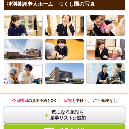
特別養護老人ホーム つくし園の写真
今日明日
土日祝
の見学予約もOK！
も受付・しつこい勧誘なし
気になる施設を
＋
見学リスト
追加
に