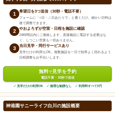
希望日を3つ送信（30秒・電話不要）
1
フォームに「○日・△日あたりで」と書くだけ。細かい日時は
後で調整できます。
やおよろずが空室・日程を施設に確認
2
24時間以内にご連絡します。直接施設に電話する必要はな
く、しつこい営業も一切ありません。
当日見学・同行サービスあり
3
見学だけの利用もOK。複数施設を一日で効率よく回れるよう
日程調整もお手伝いします。
無料
見学を予約
で
電話不要・30秒で送信
✓ 見学だけの利用OK ✓ 無理な勧誘なし ✓ 利用料すべて0円
神港園サニーライフ白川の施設概要