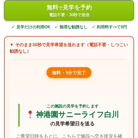
無料
見学を予約
で
電話不要・30秒で送信
✓ 見学だけの利用OK ✓ 無理な勧誘なし ✓ 利用料すべて0円
▼ そのまま
30秒
で見学希望を送れます（電話不要・しつこい
勧誘なし）
無料・1分で完了
この施設の見学を予約します
神港園サニーライフ白川
の見学希望日を送る
ご希望日時をもとに、こちらで施設へ空き状況を確