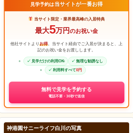
当サイトが一番お得
見学予約は
当サイト限定・業界最高峰の入居特典
5
最大
万円
のお祝い金
他社サイトより
お得
。当サイト経由でご入居が決まると、上
記のお祝い金をお渡しします。
見学だけの利用OK
無理な勧誘なし
利用料すべて
0円
無料で見学を予約する
電話不要・30秒で送信
神港園サニーライフ白川の写真