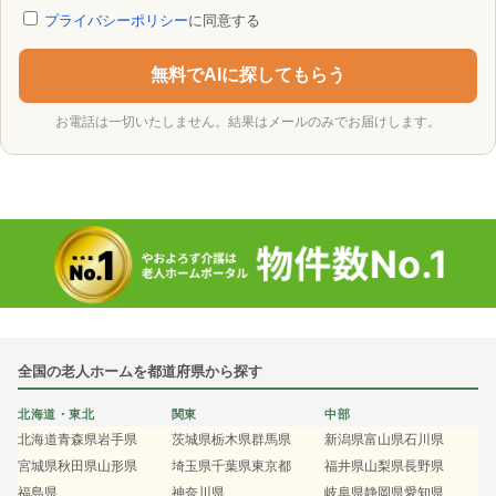
プライバシーポリシー
に同意する
無料でAIに探してもらう
お電話は一切いたしません。結果はメールのみでお届けします。
全国の老人ホームを都道府県から探す
北海道・東北
関東
中部
北海道
青森県
岩手県
茨城県
栃木県
群馬県
新潟県
富山県
石川県
宮城県
秋田県
山形県
埼玉県
千葉県
東京都
福井県
山梨県
長野県
福島県
神奈川県
岐阜県
静岡県
愛知県