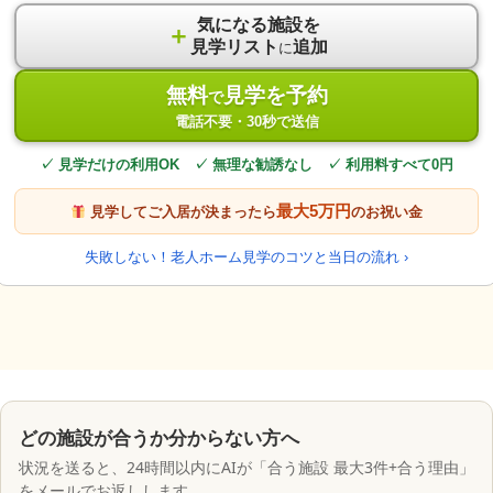
気になる施設を
＋
見学リスト
追加
に
無料
見学を予約
で
電話不要・30秒で送信
✓ 見学だけの利用OK ✓ 無理な勧誘なし ✓ 利用料すべて0円
最大5万円
見学してご入居が決まったら
のお祝い金
失敗しない！老人ホーム見学のコツと当日の流れ ›
どの施設が合うか分からない方へ
状況を送ると、24時間以内にAIが「合う施設 最大3件+合う理由」
をメールでお返しします。