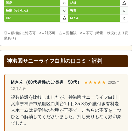
○
△
肺炎
結核
○
○
疥癬（かいせん）
梅毒
△
○
HIV
MRSA
◎＝積極的に対応可 ○＝対応可 △＝要相談 ×＝不可（時期・状況により変
動あり）
神港園サニーライフ白川の口コミ・評判
Mさん（80代男性のご長男・50代）
★★★★★
2025年
12月入居
複数施設を比較しましたが、神港園サニーライフ白川｜
兵庫県神戸市須磨区白川台1丁目35-3の介護付き有料老
人ホームは見学時の説明が丁寧で、こちらの不安を一つ
ひとつ解消してくださいました。押し売りもなく好印象
でした。