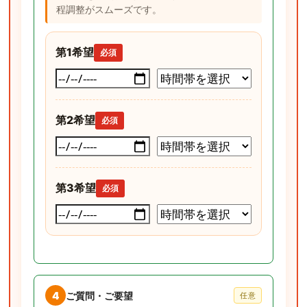
程調整がスムーズです。
第1希望
必須
第2希望
必須
第3希望
必須
4
ご質問・ご要望
任意