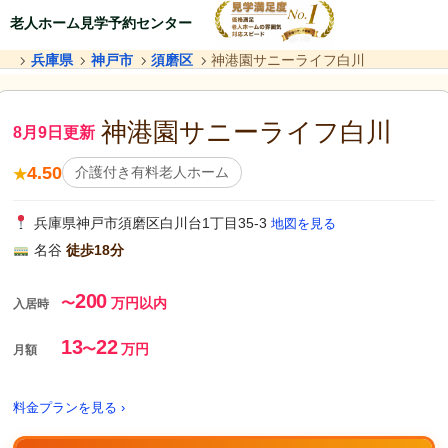
老人ホーム見学予約センター
兵庫県
神戸市
須磨区
神港園サニーライフ白川
神港園サニーライフ白川
8月9日更新
4.50
介護付き有料老人ホーム
★
兵庫県神戸市須磨区白川台1丁目35-3
地図を見る
名谷
徒歩18分
200
〜
万円以内
入居時
13
22
〜
万円
月額
料金プランを見る ›