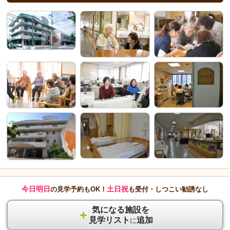
今日明日
土日祝
の見学予約もOK！
も受付・しつこい勧誘なし
気になる施設を
＋
見学リスト
追加
に