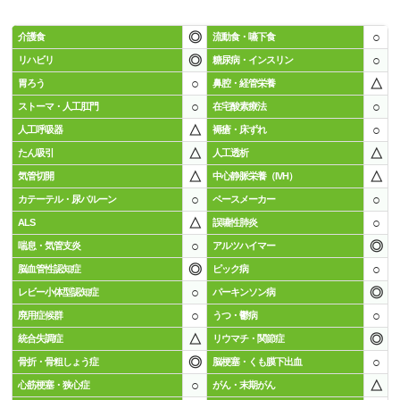
◎
○
介護食
流動食・嚥下食
◎
○
リハビリ
糖尿病・インスリン
○
△
胃ろう
鼻腔・経管栄養
○
○
ストーマ・人工肛門
在宅酸素療法
△
○
人工呼吸器
褥瘡・床ずれ
△
△
たん吸引
人工透析
△
△
気管切開
中心静脈栄養（IVH）
○
○
カテーテル・尿バルーン
ペースメーカー
△
○
ALS
誤嚥性肺炎
○
◎
喘息・気管支炎
アルツハイマー
◎
○
脳血管性認知症
ピック病
○
◎
レビー小体型認知症
パーキンソン病
○
○
廃用症候群
うつ・鬱病
△
◎
統合失調症
リウマチ・関節症
◎
○
骨折・骨粗しょう症
脳梗塞・くも膜下出血
○
△
心筋梗塞・狭心症
がん・末期がん