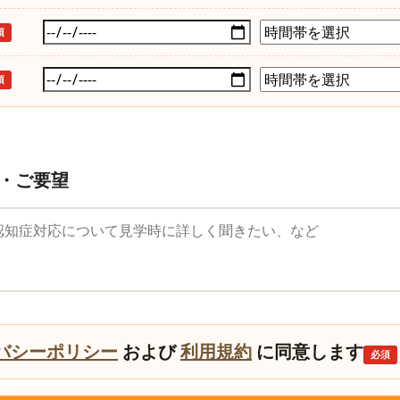
須
須
・ご要望
望
バシーポリシー
および
利用規約
に同意します
必須