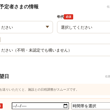
予定者さまの情報
任
年代
必須
望日
任
つお送りいただくと、施設との日程調整がスムーズです。
須