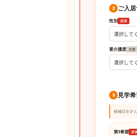
ご入居
2
性別
必須
要介護度
任意
見学希
3
候補日を3
第1希望
必