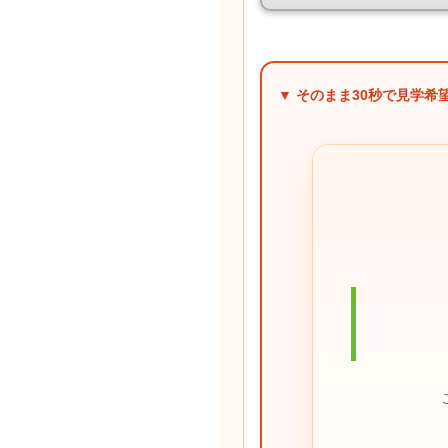
▼ そのまま
30秒
で見学希