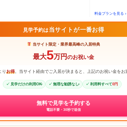
料金プランを見る ›
当サイトが一番お得
見学予約は
当サイト限定・業界最高峰の入居特典
5
最大
万円
のお祝い金
より
お得
。当サイト経由でご入居が決まると、上記のお祝い金をお
見学だけの利用OK
無理な勧誘なし
利用料すべて
0円
無料で見学を予約する
電話不要・30秒で送信