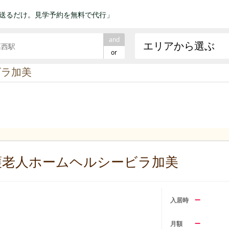
送るだけ。見学予約を無料で代行」
and
エリアから選ぶ
or
ビラ加美
護老人ホームヘルシービラ加美
–
入居時
–
月額