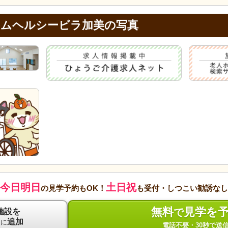
ームヘルシービラ加美の写真
今日明日
土日祝
の見学予約もOK！
も受付・しつこい勧誘なし
無料
見学を
で
施設を
ト
追加
に
電話不要・30秒で送