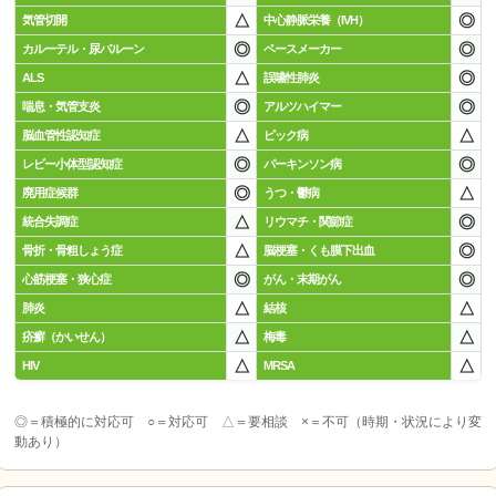
△
◎
気管切開
中心静脈栄養（IVH）
◎
◎
カルーテル・尿バルーン
ペースメーカー
△
◎
ALS
誤嚥性肺炎
◎
◎
喘息・気管支炎
アルツハイマー
△
△
脳血管性認知症
ピック病
◎
◎
レビー小体型認知症
パーキンソン病
◎
△
廃用症候群
うつ・鬱病
△
◎
統合失調症
リウマチ・関節症
△
◎
骨折・骨粗しょう症
脳梗塞・くも膜下出血
◎
◎
心筋梗塞・狭心症
がん・末期がん
△
△
肺炎
結核
△
△
疥癬（かいせん）
梅毒
△
△
HIV
MRSA
◎＝積極的に対応可 ○＝対応可 △＝要相談 ×＝不可（時期・状況により変
動あり）