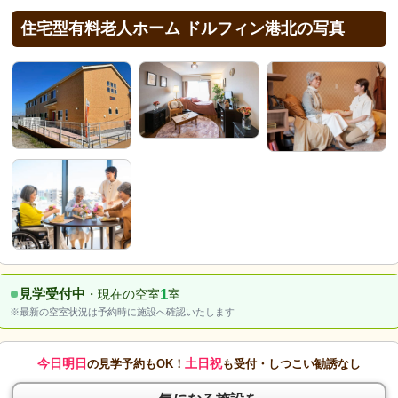
住宅型有料老人ホーム ドルフィン港北の写真
1
見学受付中
・現在の空室
室
※最新の空室状況は予約時に施設へ確認いたします
今日明日
土日祝
の見学予約もOK！
も受付・しつこい勧誘なし