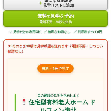
気になる施設を
＋
見学リスト
追加
に
無料
見学を予約
で
電話不要・30秒で送信
✓ 見学だけの利用OK ✓ 無理な勧誘なし ✓ 利用料すべて0円
▼ そのまま
30秒
で見学希望を送れます（電話不要・しつこい
勧誘なし）
無料・1分で完了
この施設の見学を予約します
住宅型有料老人ホーム ド
ルフィン港北