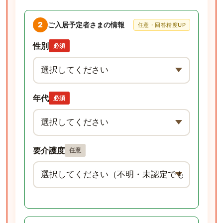
2
ご入居予定者さまの情報
任意・回答精度UP
性別
必須
年代
必須
要介護度
任意