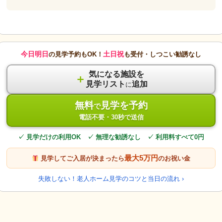
今日明日
土日祝
の見学予約もOK！
も受付・しつこい勧誘なし
気になる施設を
＋
見学リスト
追加
に
無料
見学を予約
で
電話不要・30秒で送信
✓ 見学だけの利用OK ✓ 無理な勧誘なし ✓ 利用料すべて0円
最大5万円
見学してご入居が決まったら
のお祝い金
失敗しない！老人ホーム見学のコツと当日の流れ ›