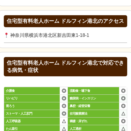
住宅型有料老人ホーム ドルフィン港北のアクセス
神奈川県横浜市港北区新吉田東1-18-1
住宅型有料老人ホーム ドルフィン港北で対応でき
る病気・症状
◎
◎
介護食
流動食・嚥下食
◎
◎
リハビリ
糖尿病・インスリン
◎
◎
胃ろう
鼻腔・経管栄養
◎
△
ストーマ・人工肛門
在宅酸素療法
△
◎
人工呼吸器
褥瘡・床ずれ
△
△
たん吸引
人工透析