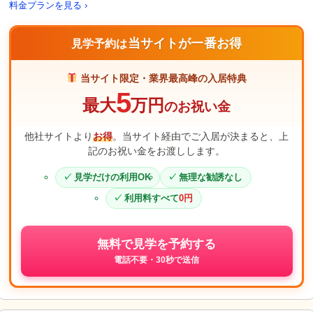
料金プランを見る ›
当サイトが一番お得
見学予約は
当サイト限定・業界最高峰の入居特典
5
最大
万円
のお祝い金
他社サイトより
お得
。当サイト経由でご入居が決まると、上
記のお祝い金をお渡しします。
見学だけの利用OK
無理な勧誘なし
利用料すべて
0円
無料で見学を予約する
電話不要・30秒で送信