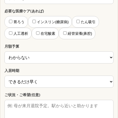
必要な医療ケア(あれば)
胃ろう
インスリン(糖尿病)
たん吸引
人工透析
在宅酸素
経管栄養(鼻腔)
月額予算
入居時期
ご状況・ご希望(任意)