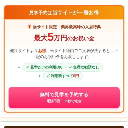
当サイトが一番お得
見学予約は
当サイト限定・業界最高峰の入居特典
5
最大
万円
のお祝い金
他社サイトより
お得
。当サイト経由でご入居が決まると、上
記のお祝い金をお渡しします。
見学だけの利用OK
無理な勧誘なし
利用料すべて
0円
無料で見学を予約する
電話不要・30秒で送信