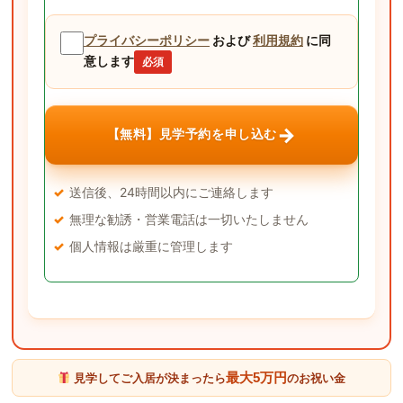
プライバシーポリシー
および
利用規約
に同
意します
必須
→
【無料】見学予約を申し込む
送信後、24時間以内にご連絡します
無理な勧誘・営業電話は一切いたしません
個人情報は厳重に管理します
最大5万円
見学してご入居が決まったら
のお祝い金