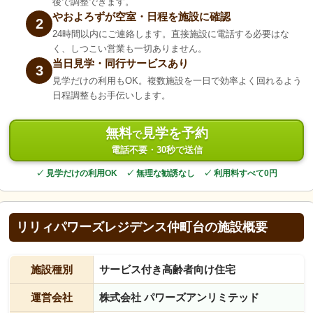
後で調整できます。
やおよろずが空室・日程を施設に確認
2
24時間以内にご連絡します。直接施設に電話する必要はな
く、しつこい営業も一切ありません。
当日見学・同行サービスあり
3
見学だけの利用もOK。複数施設を一日で効率よく回れるよう
日程調整もお手伝いします。
無料
見学を予約
で
電話不要・30秒で送信
✓ 見学だけの利用OK ✓ 無理な勧誘なし ✓ 利用料すべて0円
リリィパワーズレジデンス仲町台の施設概要
施設種別
サービス付き高齢者向け住宅
運営会社
株式会社 パワーズアンリミテッド