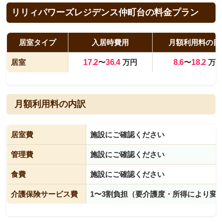
リリィパワーズレジデンス仲町台の料金プラン
居室タイプ
入居時費用
月額利用料の目
居室
17.2
〜
36.4
万円
8.6
〜
18.2
万
月額利用料の内訳
居室費
施設にご確認ください
管理費
施設にご確認ください
食費
施設にご確認ください
介護保険サービス費
1〜3割負担（要介護度・所得により変