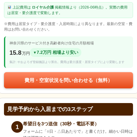
上記費用は
ロイヤル介護
掲載情報より（2026-06時点）。実際の費用
は居室・要介護度で変動します。
※費用は居室タイプ・要介護度・入居時期により異なります。最新の空室・費
用はお問い合わせください。
神奈川県のサービス付き高齢者向け住宅の月額相場
15.8
7.2万円 相場より安い
▼
万円
集計: やおよろず登録施設より算出。費用は要介護度・居室タイプにより変動します
費用・空室状況を問い合わせる（無料）
見学予約から入居までの3ステップ
希望日を3つ送信（30秒・電話不要）
1
フォームに「○日・△日あたりで」と書くだけ。細かい日時は