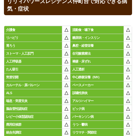
リリィパワーズレジデンス仲町台で対応できる病
気・症状
△
△
介護食
流動食・嚥下食
△
△
リハビリ
糖尿病・インスリン
△
△
胃ろう
鼻腔・経管栄養
△
△
ストーマ・人工肛門
在宅酸素療法
△
△
人工呼吸器
褥瘡・床ずれ
△
△
たん吸引
人工透析
△
△
気管切開
中心静脈栄養（IVH）
△
△
カルーテル・尿バルーン
ペースメーカー
△
△
ALS
誤嚥性肺炎
△
△
喘息・気管支炎
アルツハイマー
△
△
脳血管性認知症
ピック病
△
△
レビー小体型認知症
パーキンソン病
△
△
廃用症候群
うつ・鬱病
△
△
統合失調症
リウマチ・関節症