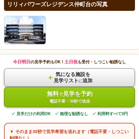
リリィパワーズレジデンス仲町台の写真
今日明日
土日祝
の見学予約もOK！
も受付・しつこい勧誘なし
気になる施設を
＋
見学リスト
追加
に
無料
見学を予約
で
電話不要・30秒で送信
✓ 見学だけの利用OK ✓ 無理な勧誘なし ✓ 利用料すべて0円
▼ そのまま
30秒
で見学希望を送れます（電話不要・しつこい
勧誘なし）