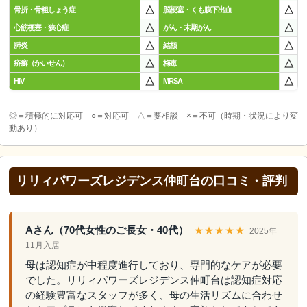
△
△
骨折・骨粗しょう症
脳梗塞・くも膜下出血
△
△
心筋梗塞・狭心症
がん・末期がん
△
△
肺炎
結核
△
△
疥癬（かいせん）
梅毒
△
△
HIV
MRSA
◎＝積極的に対応可 ○＝対応可 △＝要相談 ×＝不可（時期・状況により変
動あり）
リリィパワーズレジデンス仲町台の口コミ・評判
Aさん（70代女性のご長女・40代）
★★★★★
2025年
11月入居
母は認知症が中程度進行しており、専門的なケアが必要
でした。リリィパワーズレジデンス仲町台は認知症対応
の経験豊富なスタッフが多く、母の生活リズムに合わせ