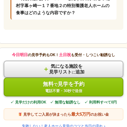
村字幕ヶ崎一１７番地２の特別養護老人ホームの
食事はどのような内容ですか？
今日明日
土日祝
の見学予約もOK！
も受付・しつこい勧誘なし
気になる施設を
＋
見学リスト
追加
に
無料
見学を予約
で
電話不要・30秒で送信
✓ 見学だけの利用OK ✓ 無理な勧誘なし ✓ 利用料すべて0円
最大5万円
見学してご入居が決まったら
のお祝い金
失敗しない！老人ホーム見学のコツと当日の流れ ›