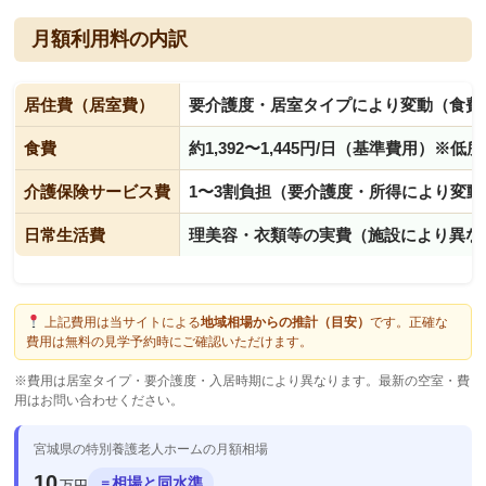
月額利用料の内訳
居住費（居室費）
要介護度・居室タイプにより変動（食費
食費
約1,392〜1,445円/日（基準費用）※
介護保険サービス費
1〜3割負担（要介護度・所得により変動
日常生活費
理美容・衣類等の実費（施設により異な
上記費用は当サイトによる
地域相場からの推計（目安）
です。正確な
費用は無料の見学予約時にご確認いただけます。
※費用は居室タイプ・要介護度・入居時期により異なります。最新の空室・費
用はお問い合わせください。
宮城県の特別養護老人ホームの月額相場
10
相場と同水準
＝
万円