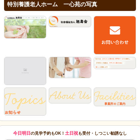
特別養護老人ホーム 一心苑の写真
今日明日
土日祝
の見学予約もOK！
も受付・しつこい勧誘なし