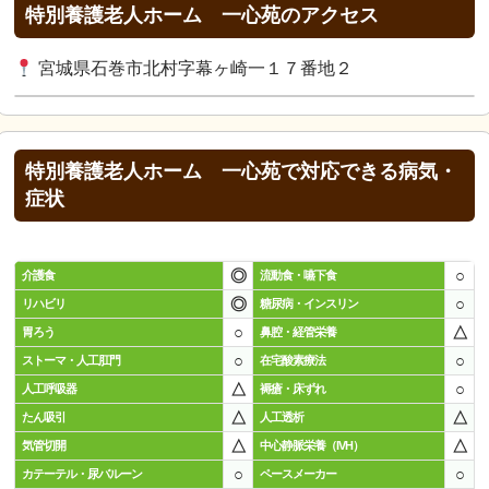
特別養護老人ホーム 一心苑のアクセス
宮城県石巻市北村字幕ヶ崎一１７番地２
特別養護老人ホーム 一心苑で対応できる病気・
症状
◎
○
介護食
流動食・嚥下食
◎
○
リハビリ
糖尿病・インスリン
○
△
胃ろう
鼻腔・経管栄養
○
○
ストーマ・人工肛門
在宅酸素療法
△
○
人工呼吸器
褥瘡・床ずれ
△
△
たん吸引
人工透析
△
△
気管切開
中心静脈栄養（IVH）
○
○
カテーテル・尿バルーン
ペースメーカー