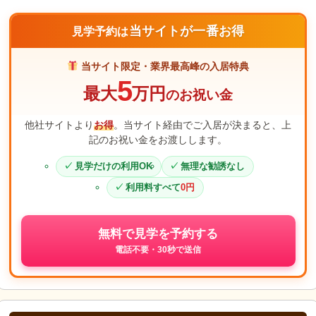
当サイトが一番お得
見学予約は
当サイト限定・業界最高峰の入居特典
5
最大
万円
のお祝い金
他社サイトより
お得
。当サイト経由でご入居が決まると、上
記のお祝い金をお渡しします。
見学だけの利用OK
無理な勧誘なし
利用料すべて
0円
無料で見学を予約する
電話不要・30秒で送信