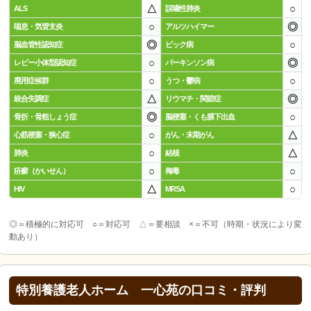
△
○
ALS
誤嚥性肺炎
○
◎
喘息・気管支炎
アルツハイマー
◎
○
脳血管性認知症
ピック病
○
◎
レビー小体型認知症
パーキンソン病
○
○
廃用症候群
うつ・鬱病
△
◎
統合失調症
リウマチ・関節症
◎
○
骨折・骨粗しょう症
脳梗塞・くも膜下出血
○
△
心筋梗塞・狭心症
がん・末期がん
○
△
肺炎
結核
○
○
疥癬（かいせん）
梅毒
△
○
HIV
MRSA
◎＝積極的に対応可 ○＝対応可 △＝要相談 ×＝不可（時期・状況により変
動あり）
特別養護老人ホーム 一心苑の口コミ・評判