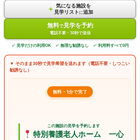
気になる施設を
＋
見学リスト
追加
に
無料
見学を予約
で
電話不要・30秒で送信
✓ 見学だけの利用OK ✓ 無理な勧誘なし ✓ 利用料すべて0円
▼ そのまま
30秒
で見学希望を送れます（電話不要・しつこい
勧誘なし）
無料・1分で完了
この施設の見学を予約します
特別養護老人ホーム 一心