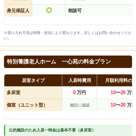
◎
身元保証人
相談可
※受け入れ可否は時期・状況により変わります。詳しくはお問い合わせくださ
い。
特別養護老人ホーム 一心苑の料金プラン
居室タイプ
入居時費用
月額利用料の
多床室
0
万円
10
〜
20
万円
個室（ユニット型）
10
〜
20
万円
施設に確認
公的施設のため入居一時金は基本不要（多床室）