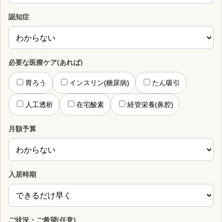
認知症
必要な医療ケア(あれば)
胃ろう
インスリン(糖尿病)
たん吸引
人工透析
在宅酸素
経管栄養(鼻腔)
月額予算
入居時期
ご状況・ご希望(任意)