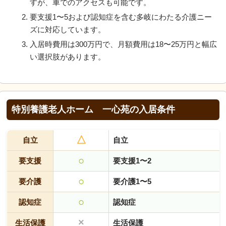
すが、車でのアクセスも可能です。
要支援1〜5および認知症を含む多岐にわたる介護ニー
ズに対応しています。
入居時費用は300万円で、月額費用は18〜25万円と幅広
い選択肢があります。
特別養護老人ホーム 一心苑の入居条件
△
自立
自立
○
要支援
要支援1〜2
○
要介護
要介護1〜5
○
認知症
認知症
×
生活保護
生活保護