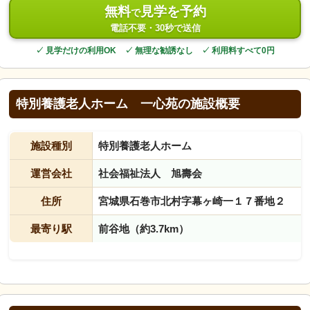
無料
見学を予約
で
電話不要・30秒で送信
✓ 見学だけの利用OK ✓ 無理な勧誘なし ✓ 利用料すべて0円
特別養護老人ホーム 一心苑の施設概要
施設種別
特別養護老人ホーム
運営会社
社会福祉法人 旭壽会
住所
宮城県石巻市北村字幕ヶ崎一１７番地２
最寄り駅
前谷地（約3.7km）