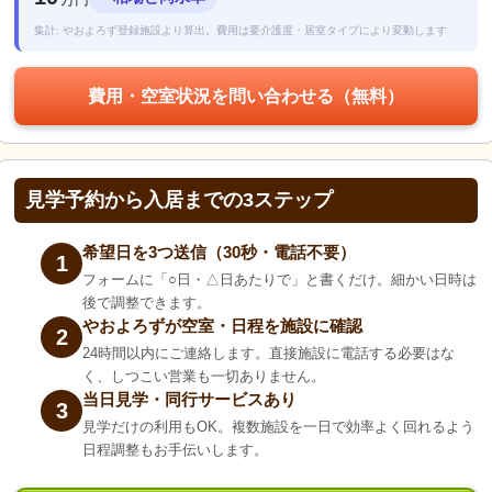
集計: やおよろず登録施設より算出。費用は要介護度・居室タイプにより変動します
費用・空室状況を問い合わせる（無料）
見学予約から入居までの3ステップ
希望日を3つ送信（30秒・電話不要）
1
フォームに「○日・△日あたりで」と書くだけ。細かい日時は
後で調整できます。
やおよろずが空室・日程を施設に確認
2
24時間以内にご連絡します。直接施設に電話する必要はな
く、しつこい営業も一切ありません。
当日見学・同行サービスあり
3
見学だけの利用もOK。複数施設を一日で効率よく回れるよう
日程調整もお手伝いします。