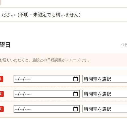
望日
任
つお送りいただくと、施設との日程調整がスムーズです。
須
須
須