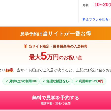
10
20
〜
月額
料金プランを見る ›
当サイトが一番お得
見学予約は
当サイト限定・業界最高峰の入居特典
5
最大
万円
のお祝い金
より
お得
。当サイト経由でご入居が決まると、上記のお祝い金をお
見学だけの利用OK
無理な勧誘なし
利用料すべて
0円
無料で見学を予約する
電話不要・30秒で送信