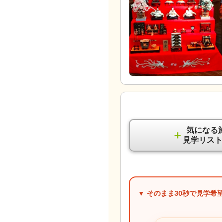
気になる
＋
見学リス
▼ そのまま
30秒
で見学希