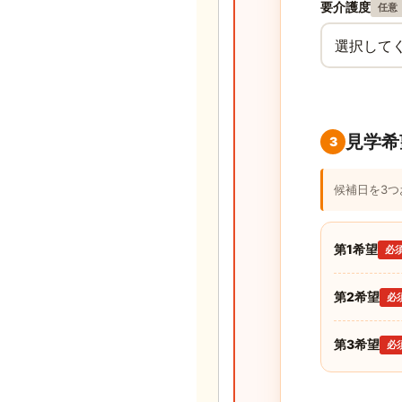
要介護度
任意
見学希
3
候補日を3
第1希望
必
第2希望
必
第3希望
必