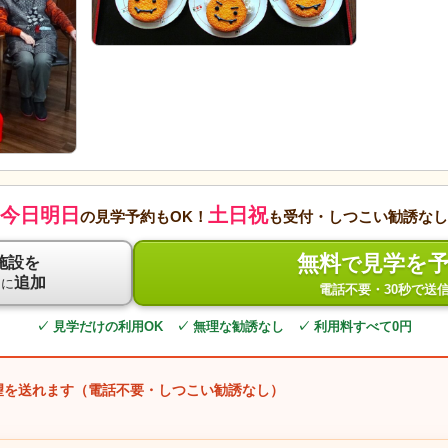
今日明日
土日祝
の見学予約もOK！
も受付・しつこい勧誘なし
無料
見学を
で
施設を
ト
追加
に
電話不要・30秒で送
✓ 見学だけの利用OK ✓ 無理な勧誘なし ✓ 利用料すべて0円
望を送れます（電話不要・しつこい勧誘なし）