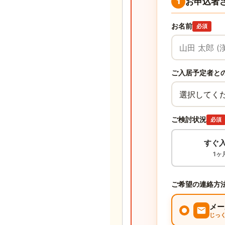
お申込者
1
お名前
必須
ご入居予定者と
ご検討状況
必須
すぐ
1ヶ
ご希望の連絡方
メー
じっ