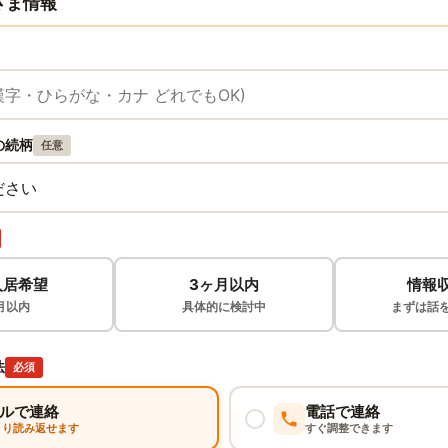
さま情報
の続柄
任意
入居希望
3ヶ月以内
情報
月以内
具体的に検討中
まずは話
法
必須
ルで連絡
電話で連絡
くり読み返せます
すぐ調整できます