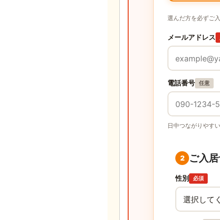
選んだ方を必ずご
メールアドレス
電話番号
任意
日中つながりやす
ご入居
2
性別
必須