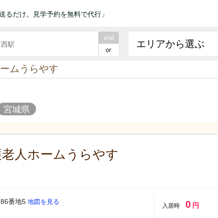
送るだけ。見学予約を無料で代行」
and
エリアから選ぶ
or
ームうらやす
宮城県
護老人ホームうらやす
86番地5
地図を見る
0
円
入居時