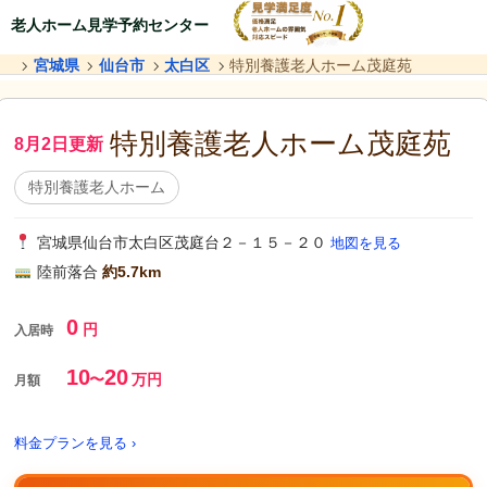
老人ホーム見学予約センター
宮城県
仙台市
太白区
特別養護老人ホーム茂庭苑
特別養護老人ホーム茂庭苑
8月2日更新
特別養護老人ホーム
宮城県仙台市太白区茂庭台２－１５－２０
地図を見る
陸前落合
約5.7km
0
円
入居時
10
20
〜
万円
月額
料金プランを見る ›