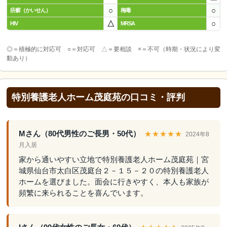
○
○
疥癬（かいせん）
梅毒
△
○
HIV
MRSA
◎＝積極的に対応可 ○＝対応可 △＝要相談 ×＝不可（時期・状況により変
動あり）
特別養護老人ホーム茂庭苑の口コミ・評判
Mさん（80代男性のご長男・50代）
★★★★★
2024年8
月入居
家から通いやすい立地で特別養護老人ホーム茂庭苑｜宮
城県仙台市太白区茂庭台２－１５－２０の特別養護老人
ホームを選びました。面会に行きやすく、本人も家族が
頻繁に来られることを喜んでいます。