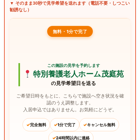
▼ そのまま
30秒
で見学希望を送れます（電話不要・しつこい
勧誘なし）
無料・1分で完了
この施設の見学を予約します
特別養護老人ホーム茂庭苑
の見学希望日を送る
ご希望日時をもとに、こちらで施設へ空き状況を確
認のうえ調整します。
入居申込ではありません。お気軽にどうぞ。
✓
✓
✓
完全無料
1分で完了
キャンセル無料
✓
24時間以内に連絡