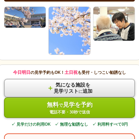
今日明日
土日祝
の見学予約もOK！
も受付・しつこい勧誘なし
気になる施設を
＋
見学リスト
追加
に
無料
見学を予約
で
電話不要・30秒で送信
✓ 見学だけの利用OK ✓ 無理な勧誘なし ✓ 利用料すべて0円