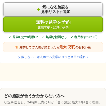
気になる施設を
＋
見学リスト
追加
に
無料
見学を予約
で
電話不要・30秒で送信
✓ 見学だけの利用OK ✓ 無理な勧誘なし ✓ 利用料すべて0円
最大5万円
見学してご入居が決まったら
のお祝い金
失敗しない！老人ホーム見学のコツと当日の流れ ›
どの施設が合うか分からない方へ
状況を送ると、24時間以内にAIが「合う施設 最大3件+合う理由」