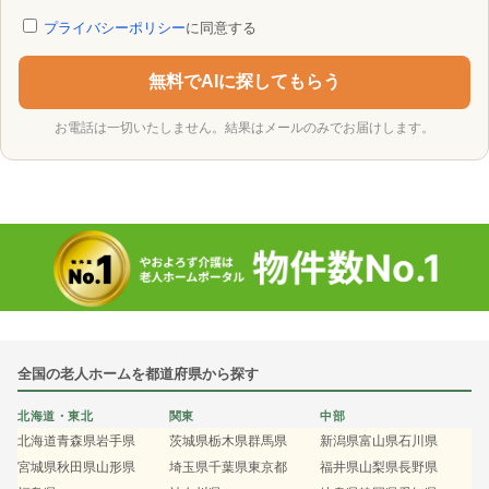
プライバシーポリシー
に同意する
無料でAIに探してもらう
お電話は一切いたしません。結果はメールのみでお届けします。
全国の老人ホームを都道府県から探す
北海道・東北
関東
中部
北海道
青森県
岩手県
茨城県
栃木県
群馬県
新潟県
富山県
石川県
宮城県
秋田県
山形県
埼玉県
千葉県
東京都
福井県
山梨県
長野県