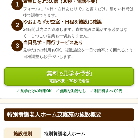
希望日を3つ送信（30秒・電話不要）
1
フォームに「○日・△日あたりで」と書くだけ。細かい日時は
後で調整できます。
やおよろずが空室・日程を施設に確認
2
24時間以内にご連絡します。直接施設に電話する必要はな
く、しつこい営業も一切ありません。
当日見学・同行サービスあり
3
見学だけの利用もOK。複数施設を一日で効率よく回れるよう
日程調整もお手伝いします。
無料
見学を予約
で
電話不要・30秒で送信
✓ 見学だけの利用OK ✓ 無理な勧誘なし ✓ 利用料すべて0円
特別養護老人ホーム茂庭苑の施設概要
施設種別
特別養護老人ホーム