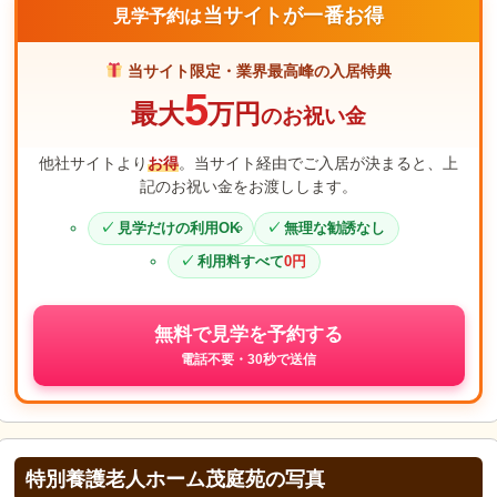
当サイトが一番お得
見学予約は
当サイト限定・業界最高峰の入居特典
5
最大
万円
のお祝い金
他社サイトより
お得
。当サイト経由でご入居が決まると、上
記のお祝い金をお渡しします。
見学だけの利用OK
無理な勧誘なし
利用料すべて
0円
無料で見学を予約する
電話不要・30秒で送信
特別養護老人ホーム茂庭苑の写真