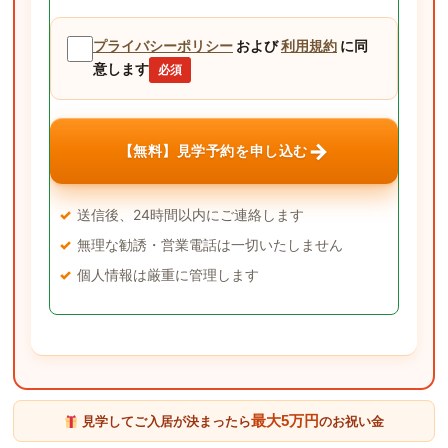
プライバシーポリシー
および
利用規約
に同
意します
必須
→
【無料】見学予約を申し込む
送信後、24時間以内にご連絡します
無理な勧誘・営業電話は一切いたしません
個人情報は厳重に管理します
最大5万円
見学してご入居が決まったら
のお祝い金