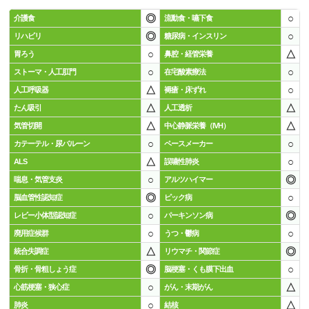
◎
○
介護食
流動食・嚥下食
◎
○
リハビリ
糖尿病・インスリン
○
△
胃ろう
鼻腔・経管栄養
○
○
ストーマ・人工肛門
在宅酸素療法
△
○
人工呼吸器
褥瘡・床ずれ
△
△
たん吸引
人工透析
△
△
気管切開
中心静脈栄養（IVH）
○
○
カテーテル・尿バルーン
ペースメーカー
△
○
ALS
誤嚥性肺炎
○
◎
喘息・気管支炎
アルツハイマー
◎
○
脳血管性認知症
ピック病
○
◎
レビー小体型認知症
パーキンソン病
○
○
廃用症候群
うつ・鬱病
△
◎
統合失調症
リウマチ・関節症
◎
○
骨折・骨粗しょう症
脳梗塞・くも膜下出血
○
△
心筋梗塞・狭心症
がん・末期がん
○
△
肺炎
結核