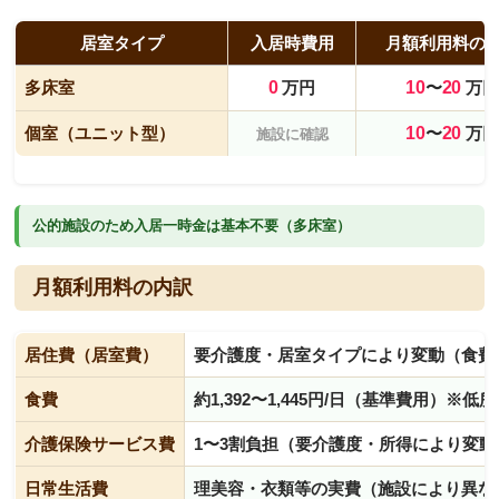
居室タイプ
入居時費用
月額利用料の
多床室
0
万円
10
〜
20
万円
個室（ユニット型）
10
〜
20
万円
施設に確認
公的施設のため入居一時金は基本不要（多床室）
月額利用料の内訳
居住費（居室費）
要介護度・居室タイプにより変動（食費
食費
約1,392〜1,445円/日（基準費用）※
介護保険サービス費
1〜3割負担（要介護度・所得により変動
日常生活費
理美容・衣類等の実費（施設により異な