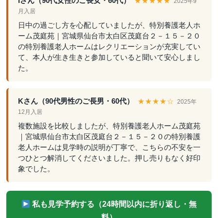
Iさん（90代女性のご長女・60代）
★★★★★
2025年9
月入居
日中の過ごし方を心配していましたが、特別養護老人ホ
ーム茂庭苑｜宮城県仙台市太白区茂庭台２－１５－２０
の特別養護老人ホームはレクリエーションが充実してい
て、本人が生き生きと参加していると聞いて安心しまし
た。
Kさん（90代男性のご長男・60代）
★★★★☆
2025年
12月入居
複数施設を比較しましたが、特別養護老人ホーム茂庭苑
｜宮城県仙台市太白区茂庭台２－１５－２０の特別養護
老人ホームは見学時の説明が丁寧で、こちらの不安を一
つひとつ解消してくださいました。押し売りもなく好印
象でした。
私も見学予約する（24時間以内に折り返し・無
料）