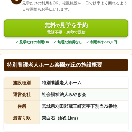
見学だけの利用もOK。複数施設を一日で効率よく回れるよう
日程調整もお手伝いします。
無料
見学を予約
で
電話不要・30秒で送信
✓ 見学だけの利用OK ✓ 無理な勧誘なし ✓ 利用料すべて0円
特別養護老人ホーム楽園が丘の施設概要
施設種別
特別養護老人ホーム
運営会社
社会福祉法人みやぎ会
住所
宮城県刈田郡蔵王町宮字下別当72番地
最寄り駅
東白石（約5.1km）