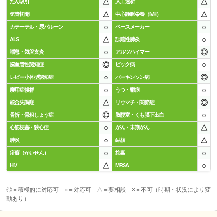
△
△
たん吸引
人工透析
△
△
気管切開
中心静脈栄養（IVH）
○
○
カテーテル・尿バルーン
ペースメーカー
△
○
ALS
誤嚥性肺炎
○
◎
喘息・気管支炎
アルツハイマー
◎
○
脳血管性認知症
ピック病
○
◎
レビー小体型認知症
パーキンソン病
○
○
廃用症候群
うつ・鬱病
△
◎
統合失調症
リウマチ・関節症
◎
○
骨折・骨粗しょう症
脳梗塞・くも膜下出血
○
△
心筋梗塞・狭心症
がん・末期がん
○
△
肺炎
結核
○
○
疥癬（かいせん）
梅毒
△
○
HIV
MRSA
◎＝積極的に対応可 ○＝対応可 △＝要相談 ×＝不可（時期・状況により変
動あり）