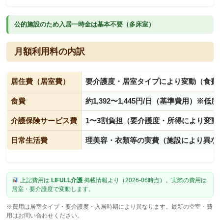
公的施設のため入居一時金は基本不要（多床室）
月額利用料の内訳
居住費（居室費）
要介護度・居室タイプにより変動（食費
食費
約1,392〜1,445円/日（基準費用）※
介護保険サービス費
1〜3割負担（要介護度・所得により変動
日常生活費
理美容・衣類等の実費（施設により異な
上記費用は
LIFULL介護
掲載情報より（2026-06時点）。実際の費用は
居室・要介護度で変動します。
※費用は居室タイプ・要介護度・入居時期により異なります。最新の空室・費
用はお問い合わせください。