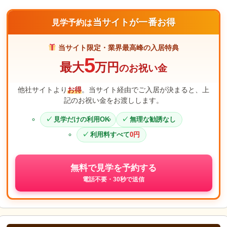
当サイトが一番お得
見学予約は
当サイト限定・業界最高峰の入居特典
5
最大
万円
のお祝い金
他社サイトより
お得
。当サイト経由でご入居が決まると、上
記のお祝い金をお渡しします。
見学だけの利用OK
無理な勧誘なし
利用料すべて
0円
無料で見学を予約する
電話不要・30秒で送信