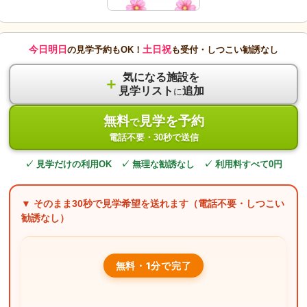
今日明日
土日祝
の見学予約もOK！
も受付・しつこい勧誘なし
気になる施設を
＋
見学リスト
追加
に
無料
見学を予約
で
電話不要・30秒で送信
✓ 見学だけの利用OK ✓ 無理な勧誘なし ✓ 利用料すべて0円
▼ そのまま
30秒
で見学希望を送れます（電話不要・しつこい
勧誘なし）
無料・1分で完了