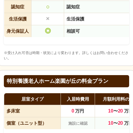
○
認知症
認知症
×
生活保護
生活保護
◎
身元保証人
相談可
※受け入れ可否は時期・状況により変わります。詳しくはお問い合わせくださ
い。
特別養護老人ホーム楽園が丘の料金プラン
居室タイプ
入居時費用
月額利用料の
多床室
0
万円
10
〜
20
万円
個室（ユニット型）
10
〜
20
万円
施設に確認