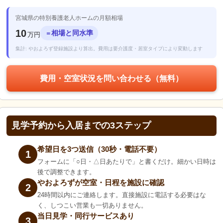
宮城県の特別養護老人ホームの月額相場
10
相場と同水準
＝
万円
集計: やおよろず登録施設より算出。費用は要介護度・居室タイプにより変動します
費用・空室状況を問い合わせる（無料）
見学予約から入居までの3ステップ
希望日を3つ送信（30秒・電話不要）
1
フォームに「○日・△日あたりで」と書くだけ。細かい日時は
後で調整できます。
やおよろずが空室・日程を施設に確認
2
24時間以内にご連絡します。直接施設に電話する必要はな
く、しつこい営業も一切ありません。
当日見学・同行サービスあり
3