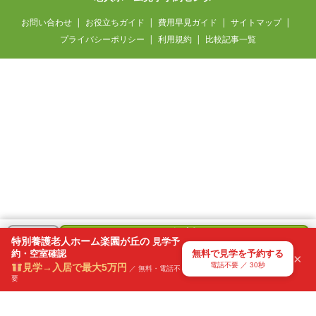
お問い合わせ
お役立ちガイド
費用早見ガイド
サイトマップ
プライバシーポリシー
利用規約
比較記事一覧
神奈川県 / 50代・女性
認知症の母の施設を探しています
7分前
無料
＋
特別養護老人ホーム楽園が丘の
見学予
で
約・空室確認
無料で見学を予約する
気になる
×
見学を予約
電話不要 ／ 30秒
見学→入居で最大5万円
リスト
／ 無料・電話不
要
電話不要・30秒で送信