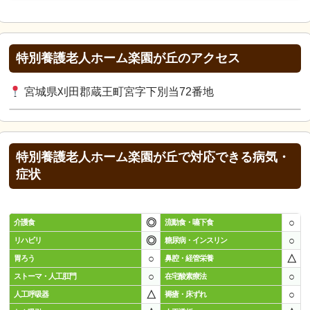
特別養護老人ホーム楽園が丘のアクセス
宮城県刈田郡蔵王町宮字下別当72番地
特別養護老人ホーム楽園が丘で対応できる病気・
症状
◎
○
介護食
流動食・嚥下食
◎
○
リハビリ
糖尿病・インスリン
○
△
胃ろう
鼻腔・経管栄養
○
○
ストーマ・人工肛門
在宅酸素療法
△
○
人工呼吸器
褥瘡・床ずれ