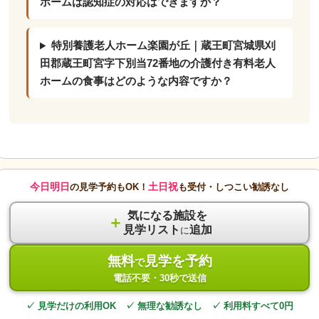
ホームは認知症の対応はできますか？
特別養護老人ホーム楽園が丘｜蔵王町宮城県刈
田郡蔵王町宮字下別当72番地の介護付き有料老人
ホームの食事はどのような内容ですか？
今日明日
土日祝
の見学予約もOK！
も受付・しつこい勧誘なし
気になる施設を
＋
見学リスト
追加
に
無料
見学を予約
で
電話不要・30秒で送信
✓ 見学だけの利用OK ✓ 無理な勧誘なし ✓ 利用料すべて0円