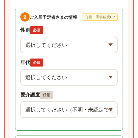
2
ご入居予定者さまの情報
任意・回答精度UP
性別
必須
年代
必須
要介護度
任意