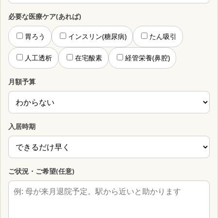
必要な医療ケア(あれば)
胃ろう
インスリン(糖尿病)
たん吸引
人工透析
在宅酸素
経管栄養(鼻腔)
月額予算
入居時期
ご状況・ご希望(任意)