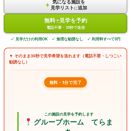
気になる施設を
＋
見学リスト
追加
に
無料
見学を予約
で
電話不要・30秒で送信
✓ 見学だけの利用OK ✓ 無理な勧誘なし ✓ 利用料すべて0円
▼ そのまま
30秒
で見学希望を送れます（電話不要・しつこい
勧誘なし）
無料・1分で完了
この施設の見学を予約します
グループホーム てらま