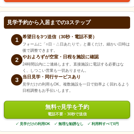
見学予約から入居までの3ステップ
希望日を3つ送信（30秒・電話不要）
1
フォームに「○日・△日あたりで」と書くだけ。細かい日時は
後で調整できます。
やおよろずが空室・日程を施設に確認
2
24時間以内にご連絡します。直接施設に電話する必要はな
く、しつこい営業も一切ありません。
当日見学・同行サービスあり
3
見学だけの利用もOK。複数施設を一日で効率よく回れるよう
日程調整もお手伝いします。
無料
見学を予約
で
電話不要・30秒で送信
✓ 見学だけの利用OK ✓ 無理な勧誘なし ✓ 利用料すべて0円