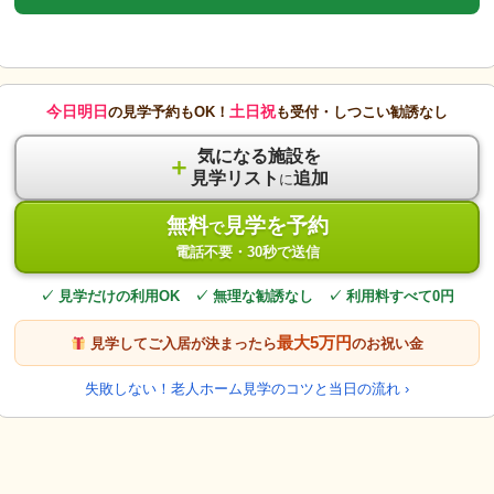
今日明日
土日祝
の見学予約もOK！
も受付・しつこい勧誘なし
気になる施設を
＋
見学リスト
追加
に
無料
見学を予約
で
電話不要・30秒で送信
✓ 見学だけの利用OK ✓ 無理な勧誘なし ✓ 利用料すべて0円
最大5万円
見学してご入居が決まったら
のお祝い金
失敗しない！老人ホーム見学のコツと当日の流れ ›