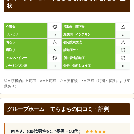
状
◎
△
介護食
流動食・嚥下食
○
○
リハビリ
糖尿病・インスリン
△
△
胃ろう
在宅酸素療法
○
◎
看取り
認知症ケア
◎
◎
アルツハイマー
脳血管性認知症
○
○
パーキンソン病
骨折・骨粗しょう症
◎＝積極的に対応可 ○＝対応可 △＝要相談 ×＝不可（時期・状況により変
動あり）
グループホーム てらまちの口コミ・評判
Mさん（80代男性のご長男・50代）
★★★★★