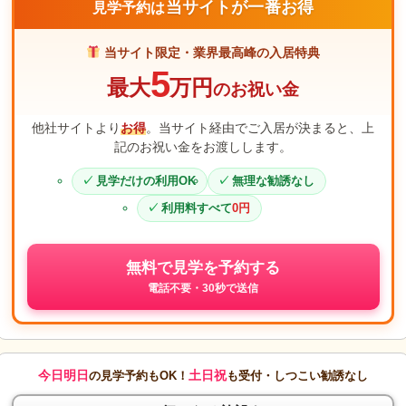
当サイトが一番お得
見学予約は
当サイト限定・業界最高峰の入居特典
5
最大
万円
のお祝い金
他社サイトより
お得
。当サイト経由でご入居が決まると、上
記のお祝い金をお渡しします。
見学だけの利用OK
無理な勧誘なし
利用料すべて
0円
無料で見学を予約する
電話不要・30秒で送信
今日明日
土日祝
の見学予約もOK！
も受付・しつこい勧誘なし