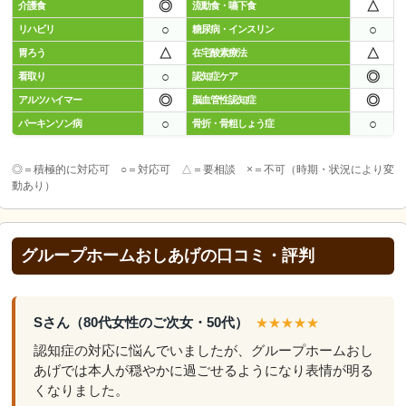
◎
△
介護食
流動食・嚥下食
○
○
リハビリ
糖尿病・インスリン
△
△
胃ろう
在宅酸素療法
○
◎
看取り
認知症ケア
◎
◎
アルツハイマー
脳血管性認知症
○
○
パーキンソン病
骨折・骨粗しょう症
◎＝積極的に対応可 ○＝対応可 △＝要相談 ×＝不可（時期・状況により変
動あり）
グループホームおしあげの口コミ・評判
Sさん（80代女性のご次女・50代）
★★★★★
認知症の対応に悩んでいましたが、グループホームおし
あげでは本人が穏やかに過ごせるようになり表情が明る
くなりました。