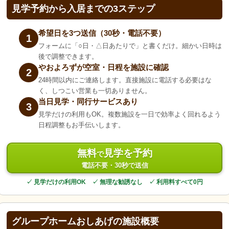
見学予約から入居までの3ステップ
希望日を3つ送信（30秒・電話不要）
1
フォームに「○日・△日あたりで」と書くだけ。細かい日時は
後で調整できます。
やおよろずが空室・日程を施設に確認
2
24時間以内にご連絡します。直接施設に電話する必要はな
く、しつこい営業も一切ありません。
当日見学・同行サービスあり
3
見学だけの利用もOK。複数施設を一日で効率よく回れるよう
日程調整もお手伝いします。
無料
見学を予約
で
電話不要・30秒で送信
✓ 見学だけの利用OK ✓ 無理な勧誘なし ✓ 利用料すべて0円
グループホームおしあげの施設概要