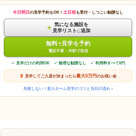
今日明日
土日祝
の見学予約もOK！
も受付・しつこい勧誘なし
気になる施設を
＋
見学リスト
追加
に
無料
見学を予約
で
電話不要・30秒で送信
✓ 見学だけの利用OK ✓ 無理な勧誘なし ✓ 利用料すべて0円
最大5万円
見学してご入居が決まったら
のお祝い金
失敗しない！老人ホーム見学のコツと当日の流れ ›