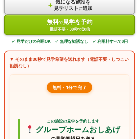
気になる施設を
＋
見学リスト
追加
に
無料
見学を予約
で
電話不要・30秒で送信
✓ 見学だけの利用OK ✓ 無理な勧誘なし ✓ 利用料すべて0円
▼ そのまま
30秒
で見学希望を送れます（電話不要・しつこい
勧誘なし）
無料・1分で完了
この施設の見学を予約します
グループホームおしあげ
の見学希望日を送る