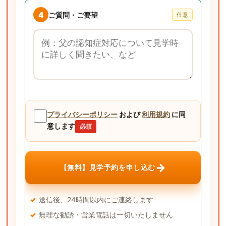
4
ご質問・ご要望
任意
ご質問・ご要望
プライバシーポリシー
および
利用規約
に同
意します
必須
→
【無料】見学予約を申し込む
送信後、24時間以内にご連絡します
無理な勧誘・営業電話は一切いたしません