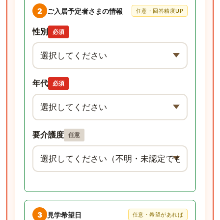
2
ご入居予定者さまの情報
任意・回答精度UP
性別
必須
年代
必須
要介護度
任意
3
見学希望日
任意・希望があれば