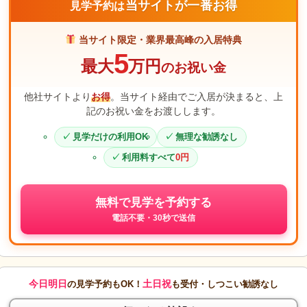
当サイトが一番お得
見学予約は
当サイト限定・業界最高峰の入居特典
5
最大
万円
のお祝い金
他社サイトより
お得
。当サイト経由でご入居が決まると、上
記のお祝い金をお渡しします。
見学だけの利用OK
無理な勧誘なし
利用料すべて
0円
無料で見学を予約する
電話不要・30秒で送信
今日明日
土日祝
の見学予約もOK！
も受付・しつこい勧誘なし