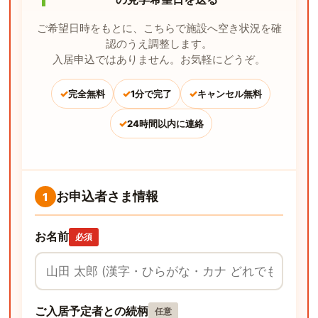
ご希望日時をもとに、こちらで施設へ空き状況を確
認のうえ調整します。
入居申込ではありません。お気軽にどうぞ。
✓
✓
✓
完全無料
1分で完了
キャンセル無料
✓
24時間以内に連絡
お申込者さま情報
1
お名前
必須
ご入居予定者との続柄
任意