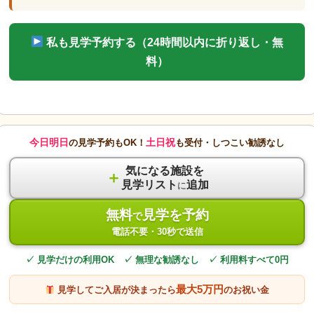
私も見学予約する（24時間以内に折り返し・無
料）
今日明日
土日祝
の見学予約もOK！
も受付・しつこい勧誘なし
気になる施設を
＋
見学リスト
追加
に
無料
見学を予約
で
電話不要・30秒で送信
✓ 見学だけの利用OK ✓ 無理な勧誘なし ✓ 利用料すべて0円
最大5万円
見学してご入居が決まったら
のお祝い金