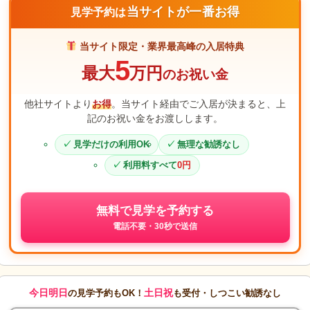
当サイトが一番お得
見学予約は
当サイト限定・業界最高峰の入居特典
5
最大
万円
のお祝い金
他社サイトより
お得
。当サイト経由でご入居が決まると、上
記のお祝い金をお渡しします。
見学だけの利用OK
無理な勧誘なし
利用料すべて
0円
無料で見学を予約する
電話不要・30秒で送信
今日明日
土日祝
の見学予約もOK！
も受付・しつこい勧誘なし