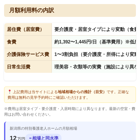
月額利用料の内訳
居住費（居室費）
要介護度・居室タイプにより変動（食費
食費
約1,392〜1,445円/日（基準費用）※
介護保険サービス費
1〜3割負担（要介護度・所得により変動
日常生活費
理美容・衣類等の実費（施設により異な
上記費用は当サイトによる
地域相場からの推計（目安）
です。正確な
費用は無料の見学予約時にご確認いただけます。
※費用は居室タイプ・要介護度・入居時期により異なります。最新の空室・費
用はお問い合わせください。
新潟県の特別養護老人ホームの月額相場
12
相場と同水準
＝
万円