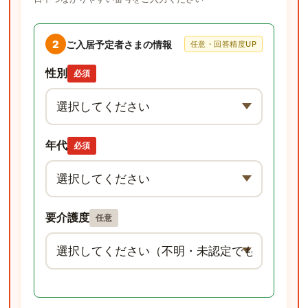
2
ご入居予定者さまの情報
任意・回答精度UP
性別
必須
年代
必須
要介護度
任意