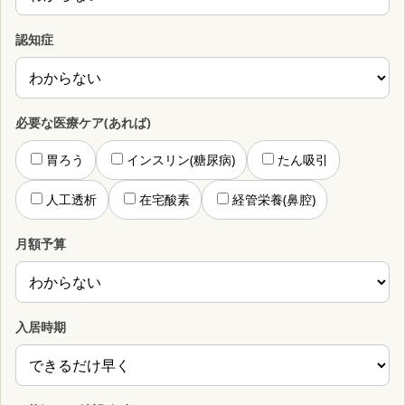
認知症
必要な医療ケア(あれば)
胃ろう
インスリン(糖尿病)
たん吸引
人工透析
在宅酸素
経管栄養(鼻腔)
月額予算
入居時期