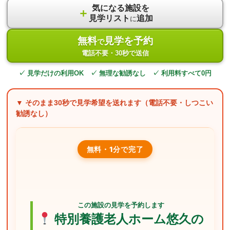
気になる施設を
＋
見学リスト
追加
に
無料
見学を予約
で
電話不要・30秒で送信
✓ 見学だけの利用OK ✓ 無理な勧誘なし ✓ 利用料すべて0円
▼ そのまま
30秒
で見学希望を送れます（電話不要・しつこい
勧誘なし）
無料・1分で完了
この施設の見学を予約します
特別養護老人ホーム悠久の