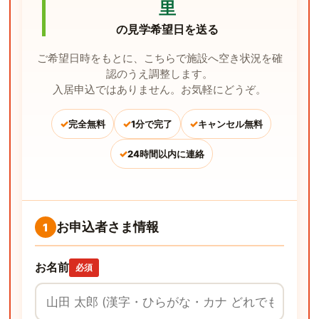
里
の見学希望日を送る
ご希望日時をもとに、こちらで施設へ空き状況を確
認のうえ調整します。
入居申込ではありません。お気軽にどうぞ。
✓
✓
✓
完全無料
1分で完了
キャンセル無料
✓
24時間以内に連絡
お申込者さま情報
1
お名前
必須