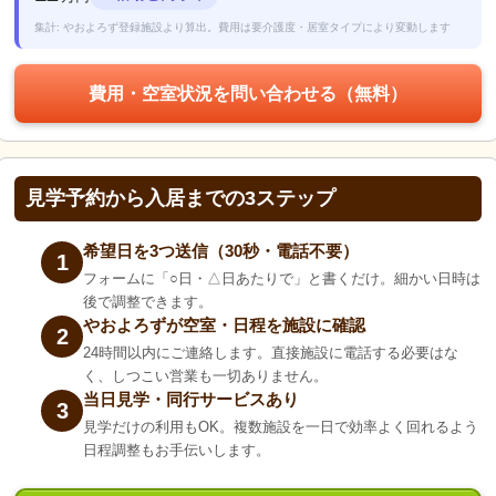
集計: やおよろず登録施設より算出。費用は要介護度・居室タイプにより変動します
費用・空室状況を問い合わせる（無料）
見学予約から入居までの3ステップ
希望日を3つ送信（30秒・電話不要）
1
フォームに「○日・△日あたりで」と書くだけ。細かい日時は
後で調整できます。
やおよろずが空室・日程を施設に確認
2
24時間以内にご連絡します。直接施設に電話する必要はな
く、しつこい営業も一切ありません。
当日見学・同行サービスあり
3
見学だけの利用もOK。複数施設を一日で効率よく回れるよう
日程調整もお手伝いします。