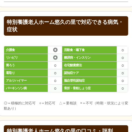
特別養護老人ホーム悠久の里で対応できる病気・
症状
◎
○
介護食
流動食・嚥下食
◎
○
リハビリ
糖尿病・インスリン
○
○
胃ろう
在宅酸素療法
○
○
看取り
認知症ケア
○
○
アルツハイマー
脳血管性認知症
○
○
パーキンソン病
骨折・骨粗しょう症
◎＝積極的に対応可 ○＝対応可 △＝要相談 ×＝不可（時期・状況により変
動あり）
特別養護老人ホーム悠久の里の口コミ・評判